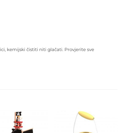
, kemijski čistiti niti glačati. Provjerite sve
Dodajte
Dodajte
na listu
na listu
želja
želja