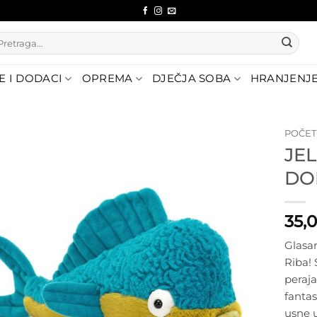
etraži:
E I DODACI
OPREMA
DJEČJA SOBA
HRANJENJ
POČE
JE
Dodajte
DO
na listu
želja
35,
Glasan
Riba!
peraj
fantas
usne u