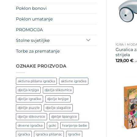
Poklon bonovi
Poklon umatanje
PROMOCIJA
Stolne svjetiljke
IGRA I MOD
Guralica 
Torbe za prematanje
strijela
129,00
€
uk
OZNAKE PROIZVODA
aktivna plišana igračka
aktivne igračke
dječja knjiga
dječja slikovnica
dječje igračke
dječje knjige
dječje puzzle
dječje slagalice
dječje slikovnice
dječje špangice
drvene igračke
goki
hranjenje bebe
igračka
igračka plišanac
igračke