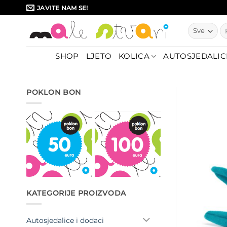
Skip
JAVITE NAM SE!
to
Pr
content
SHOP
LJETO
KOLICA
AUTOSJEDALIC
POKLON BON
KATEGORIJE PROIZVODA
Autosjedalice i dodaci