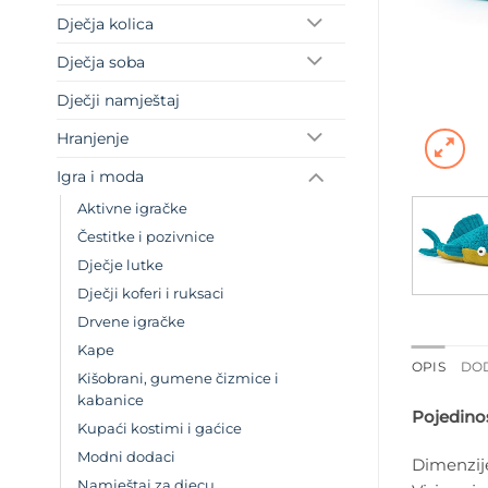
Dječja kolica
Dječja soba
Dječji namještaj
Hranjenje
Igra i moda
Aktivne igračke
Čestitke i pozivnice
Dječje lutke
Dječji koferi i ruksaci
Drvene igračke
Kape
OPIS
DO
Kišobrani, gumene čizmice i
kabanice
Pojedinos
Kupaći kostimi i gaćice
Modni dodaci
Dimenzij
Namještaj za djecu