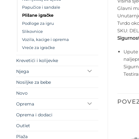
Visina sj
Papučice i sandale
Glavni mat
Unutarnj
Plišane igračke
Tvrdo ok
Podloge za igru
SKU:
DEL
Slikovnice
Sigurnost
Vozila, kacige i oprema
Vreće za igračke
Upute 
naljep
Krevetići i kolijevke
Sigurn
Njega
Testir
Nosiljke za bebe
Novo
POVEZ
Oprema
Oprema i dodaci
Outlet
Plaža