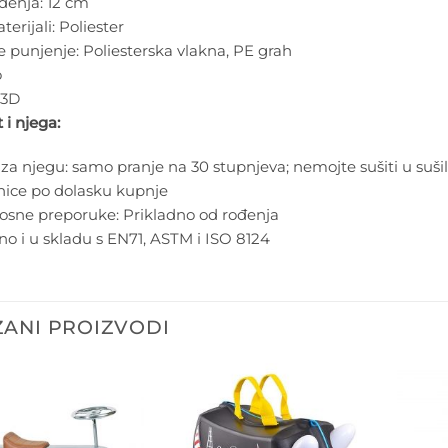
edenja:
12 cm
erijali:
Poliester
e punjenje:
Poliesterska vlakna, PE grah
o
3D
 i njega:
za njegu:
samo pranje na 30 stupnjeva; nemojte sušiti u sušilici
nice po dolasku kupnje
osne preporuke:
Prikladno od rođenja
ano i u skladu s EN71, ASTM i ISO 8124
ANI PROIZVODI
Dodajte
Dodajte
na listu
na listu
želja
želja