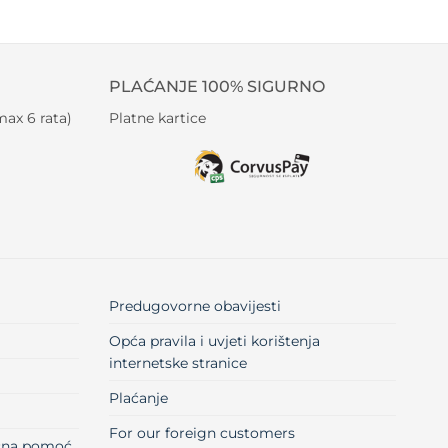
PLAĆANJE 100% SIGURNO
ax 6 rata)
Platne kartice
Predugovorne obavijesti
Opća pravila i uvjeti korištenja
internetske stranice
Plaćanje
For our foreign customers
učna pomoć