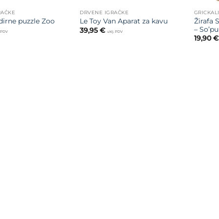
RAČKE
DRVENE IGRAČKE
GRICKAL
Žirafa 
irne puzzle Zoo
Le Toy Van Aparat za kavu
– So’pu
39,95
€
. PDV
uklj. PDV
19,90
€