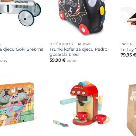
A
DJEČJI KOFERI I RUKSACI
DRVENE 
za djecu Goki Srebrna
Trunki kofer za djecu Pedro
Le Toy
gusarski brod
79,95
59,90
€
lj. PDV
uklj. PDV
Dodajte
Dodajte
na listu
na listu
želja
želja