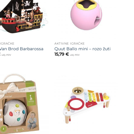
IGRAČKE
AKTIVNE IGRAČKE
 Van Brod Barbarossa
Quut Ballo mini – rozo žuti
€
15,79
€
uklj. PDV
uklj. PDV
Dodajte
Dodajte
na listu
na listu
želja
želja