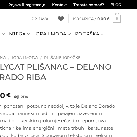
Prijava ili registracija
Kontakt
Trebate pomoć?
BLOG
PRIJAVA
KOŠARICA /
0,00
€
0
E
NJEGA
IGRA I MODA
PODRŠKA
TNA
/
IGRA I MODA
/
PLIŠANE IGRAČKE
LLYCAT PLIŠANAC – DELANO
RADO RIBA
00
€
uklj. PDV
, ponosan i potpuno neodoljiv, to je Delano Dorado
 S aquamarinskim leđnim perajem, izvezenim
ama i punkerskim polumjesečastim repom, ova
tična riba ima energični limeta trbuh i baršunaste
 obliku balončića. S čupavom teksturom i velikim