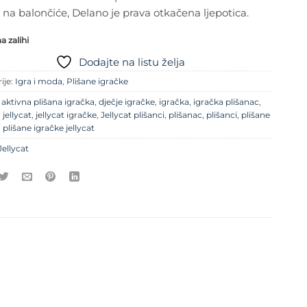
na balončiće, Delano je prava otkačena ljepotica.
 zalihi
Dodajte na listu želja
ije:
Igra i moda
,
Plišane igračke
e
aktivna plišana igračka
,
dječje igračke
,
igračka
,
igračka plišanac
,
,
jellycat
,
jellycat igračke
,
Jellycat plišanci
,
plišanac
,
plišanci
,
plišane
,
plišane igračke jellycat
Jellycat