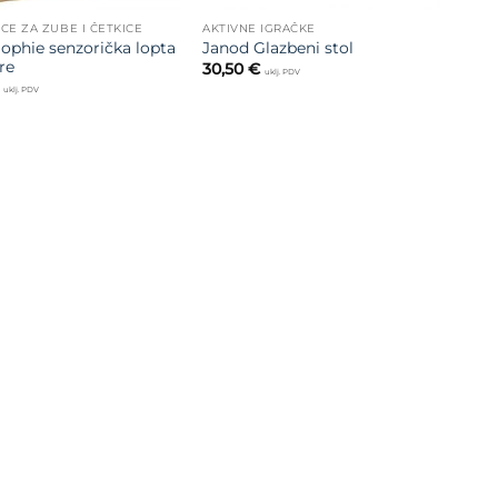
ICE ZA ZUBE I ČETKICE
AKTIVNE IGRAČKE
Sophie senzorička lopta
Janod Glazbeni stol
re
30,50
€
uklj. PDV
uklj. PDV