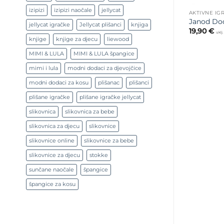
izipizi
izipizi naočale
jellycat
AKTIVNE IG
Janod Dod
jellycat igračke
Jellycat plišanci
knjiga
19,90
€
uklj
knjige
knjige za djecu
liewood
MIMI & LULA
MIMI & LULA špangice
mimi i lula
modni dodaci za djevojčice
modni dodaci za kosu
plišanac
plišanci
plišane igračke
plišane igračke jellycat
slikovnica
slikovnica za bebe
slikovnica za djecu
slikovnice
slikovnice online
slikovnice za bebe
slikovnice za djecu
stokke
sunčane naočale
špangice
špangice za kosu