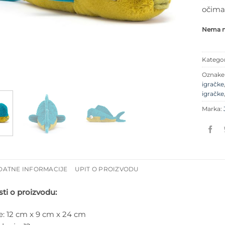
očima 
Nema na
Kategor
Oznak
igračke
igračke
Marka:
DATNE INFORMACIJE
UPIT O PROIZVODU
ti o proizvodu:
e:
12 cm x 9 cm x 24 cm