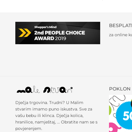
BESPLAT
za online 
POKLON 
Dječja trgovina. Trudni? U Malim
stvarim imamo puno iskustva. Sve za
vašu bebu ili klinca. Dječja kolica,
hranilice, namještaj, … Obratite nam se s
povjerenjem.