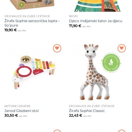
GRICKALICE ZA ZUBE I ČETKICE
NOVO
Žirafa Sophie senzorička lopta –
Djeco Indijanski šator za djecu
So’pure
71,90
€
uklj. PDV
19,90
€
uklj. PDV
Dodajte
Dodajte
na listu
na listu
želja
želja
AKTIVNE IGRAČKE
GRICKALICE ZA ZUBE I ČETKICE
Janod Glazbeni stol
Žirafa Sophie Classic
30,50
€
22,43
€
uklj. PDV
uklj. PDV