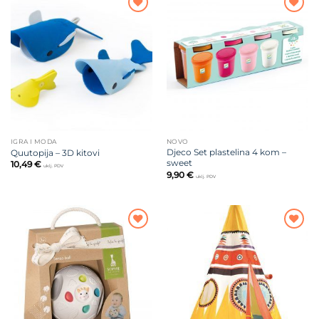
Dodajte
Dodajte
na listu
na listu
želja
želja
IGRA I MODA
NOVO
Djeco Set plastelina 4 kom –
Quutopija – 3D kitovi
sweet
10,49
€
uklj. PDV
9,90
€
uklj. PDV
Dodajte
Dodajte
na listu
na listu
želja
želja