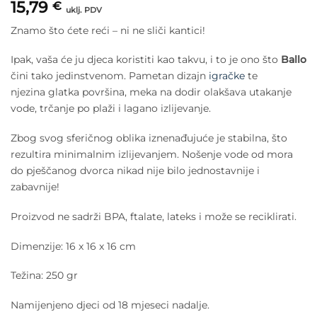
15,79
€
uklj. PDV
Znamo što ćete reći – ni ne sliči kantici!
Ipak, vaša će ju djeca koristiti kao takvu, i to je ono što
Ballo
čini tako jedinstvenom. Pametan dizajn
igračke
te
njezina glatka površina, meka na dodir olakšava utakanje
vode, trčanje po plaži i lagano izlijevanje.
Zbog svog sferičnog oblika iznenađujuće je stabilna, što
rezultira minimalnim izlijevanjem. Nošenje vode od mora
do pješčanog dvorca nikad nije bilo jednostavnije i
zabavnije!
Proizvod ne sadrži BPA, ftalate, lateks i može se reciklirati.
Dimenzije: 16 x 16 x 16 cm
Težina: 250 gr
Namijenjeno djeci od 18 mjeseci nadalje.