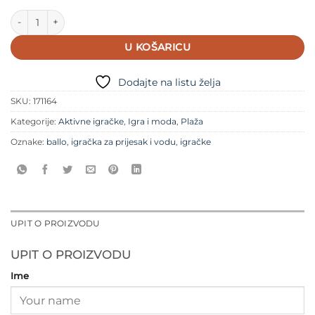
Quut Ballo mini - rozo žuti količina
U KOŠARICU
Dodajte na listu želja
SKU:
171164
Kategorije:
Aktivne igračke
,
Igra i moda
,
Plaža
Oznake:
ballo
,
igračka za prijesak i vodu
,
igračke
UPIT O PROIZVODU
UPIT O PROIZVODU
Ime