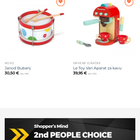
Dodajte
Dodajte
na listu
na listu
želja
želja
NOVO
DRVENE IGRAČKE
Janod Bubanj
Le Toy Van Aparat za kavu
30,50
€
39,95
€
uklj. PDV
uklj. PDV