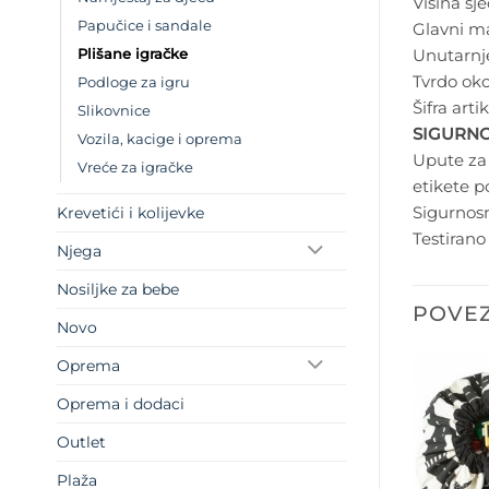
Visina sj
Papučice i sandale
Glavni mat
Unutarnj
Plišane igračke
Tvrdo ok
Podloge za igru
Šifra artik
Slikovnice
SIGURNO
Vozila, kacige i oprema
Upute za
Vreće za igračke
etikete p
Sigurnos
Krevetići i kolijevke
Testiran
Njega
Nosiljke za bebe
POVEZ
Novo
Oprema
Oprema i dodaci
Outlet
Plaža