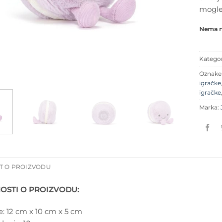
mogle 
Nema na
Kategor
Oznak
igračke
igračke
Marka:
T O PROIZVODU
OSTI O PROIZVODU:
e:
12 cm x 10 cm x 5 cm