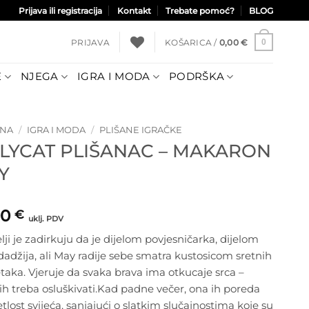
Prijava ili registracija
Kontakt
Trebate pomoć?
BLOG
PRIJAVA
KOŠARICA /
0,00
€
0
E
NJEGA
IGRA I MODA
PODRŠKA
TNA
/
IGRA I MODA
/
PLIŠANE IGRAČKE
LLYCAT PLIŠANAC – MAKARON
Y
00
€
uklj. PDV
elji je zadirkuju da je dijelom povjesničarka, dijelom
adžija, ali May radije sebe smatra kustosicom sretnih
taka. Vjeruje da svaka brava ima otkucaje srca –
h treba osluškivati.Kad padne večer, ona ih poreda
etlost svijeća, sanjajući o slatkim slučajnostima koje su