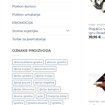
Poklon bonovi
Poklon umatanje
PROMOCIJA
IGRA I MOD
Play&Go V
Stolne svjetiljke
igru Roa
39,95
€
ukl
Torbe za prematanje
OZNAKE PROIZVODA
aktivna plišana igračka
aktivne igračke
dječja knjiga
dječja slikovnica
dječje igračke
dječje knjige
dječje puzzle
dječje slagalice
dječje slikovnice
dječje špangice
drvene igračke
goki
hranjenje bebe
DRVENE IG
igračka
igračka plišanac
igračke