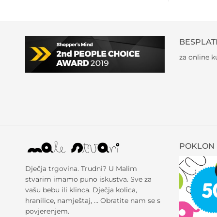
BESPLAT
za online 
POKLON 
Dječja trgovina. Trudni? U Malim
stvarim imamo puno iskustva. Sve za
vašu bebu ili klinca. Dječja kolica,
hranilice, namještaj, … Obratite nam se s
povjerenjem.