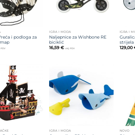
A
IGRA I MODA
IGRA I 
reća i podloga za
Naljepnice za Wishbone RE
Guralic
dmap
biciklić
strijela
16,59
€
129,00
j. PDV
uklj. PDV
Dodajte
Dodajte
na listu
na listu
želja
želja
RAČKE
IGRA I MODA
NOVO