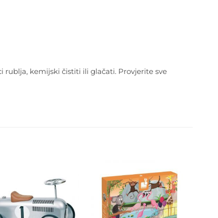
rublja, kemijski čistiti ili glačati. Provjerite sve
Dodajte
Dodajte
na listu
na listu
želja
želja