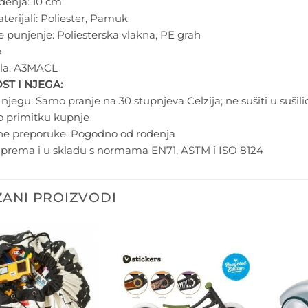
edenja:
10 cm
erijali:
Poliester, Pamuk
e punjenje:
Poliesterska vlakna, PE grah
o
la:
A3MACL
ST I NJEGA:
 njegu:
Samo pranje na 30 stupnjeva Celzija; ne sušiti u sušilici 
o primitku kupnje
ne preporuke:
Pogodno od rođenja
o prema i u skladu s normama EN71, ASTM i ISO 8124
ANI PROIZVODI
Dodajte
Dodajte
na listu
na listu
želja
želja