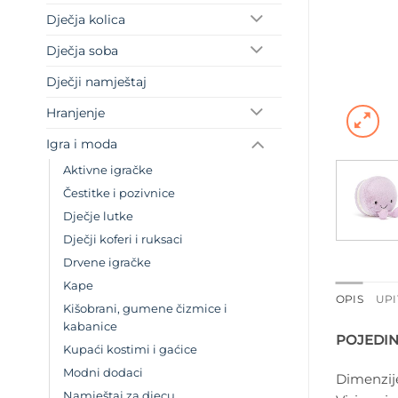
Dječja kolica
Dječja soba
Dječji namještaj
Hranjenje
Igra i moda
Aktivne igračke
Čestitke i pozivnice
Dječje lutke
Dječji koferi i ruksaci
Drvene igračke
Kape
OPIS
UPI
Kišobrani, gumene čizmice i
kabanice
POJEDIN
Kupaći kostimi i gaćice
Modni dodaci
Dimenzij
Namještaj za djecu