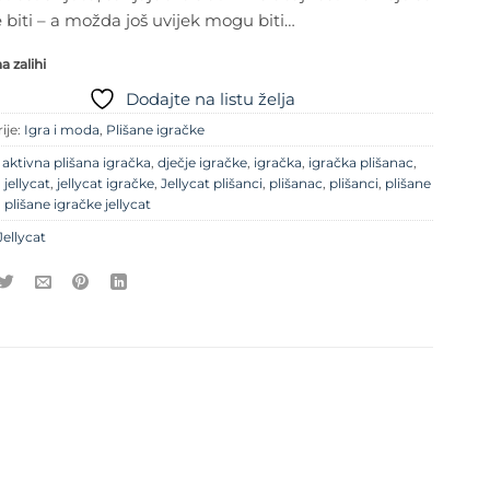
biti – a možda još uvijek mogu biti…
 zalihi
Dodajte na listu želja
ije:
Igra i moda
,
Plišane igračke
e
aktivna plišana igračka
,
dječje igračke
,
igračka
,
igračka plišanac
,
,
jellycat
,
jellycat igračke
,
Jellycat plišanci
,
plišanac
,
plišanci
,
plišane
,
plišane igračke jellycat
Jellycat