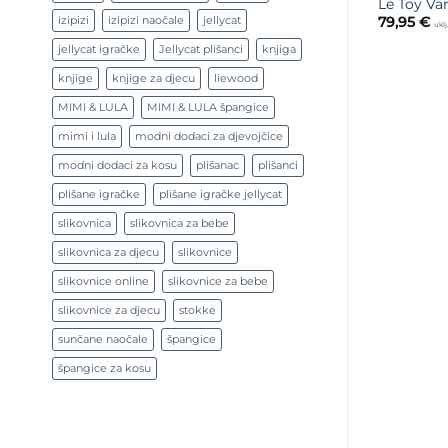
Le Toy Va
izipizi
izipizi naočale
jellycat
79,95
€
ukl
jellycat igračke
Jellycat plišanci
knjiga
knjige
knjige za djecu
liewood
MIMI & LULA
MIMI & LULA špangice
mimi i lula
modni dodaci za djevojčice
modni dodaci za kosu
plišanac
plišanci
plišane igračke
plišane igračke jellycat
slikovnica
slikovnica za bebe
slikovnica za djecu
slikovnice
slikovnice online
slikovnice za bebe
slikovnice za djecu
stokke
sunčane naočale
špangice
špangice za kosu