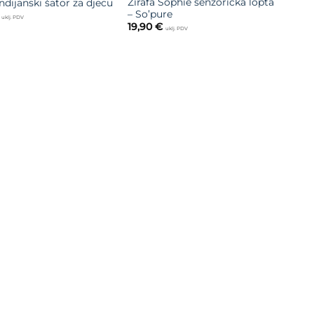
Žirafa Sophie senzorička lopta
ndijanski šator za djecu
– So’pure
uklj. PDV
19,90
€
uklj. PDV