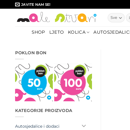
Skip
JAVITE NAM SE!
to
Pr
content
SHOP
LJETO
KOLICA
AUTOSJEDALIC
POKLON BON
KATEGORIJE PROIZVODA
Autosjedalice i dodaci