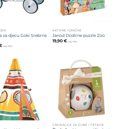
MODA
AKTIVNE IGRAČKE
a za djecu Goki Srebrna
Janod Dodirne puzzle Zoo
19,90
€
uklj. PDV
€
uklj. PDV
Dodajte
Dodajte
na listu
na listu
želja
želja
GRICKALICE ZA ZUBE I ČETKICE