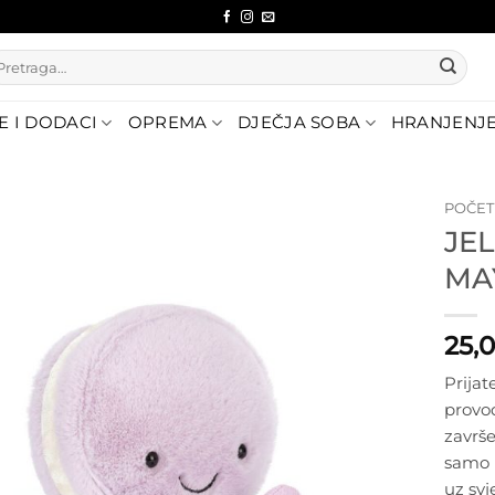
etraži:
E I DODACI
OPREMA
DJEČJA SOBA
HRANJENJ
POČE
JE
Dodajte
MA
na listu
želja
25,
Prijat
provod
završe
samo i
uz svj