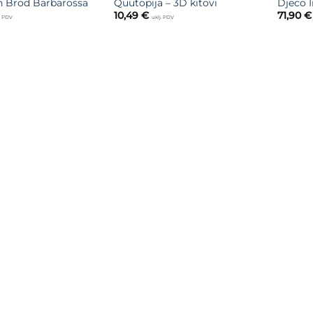
n Brod Barbarossa
Quutopija – 3D kitovi
Djeco I
10,49
€
71,90
€
j. PDV
uklj. PDV