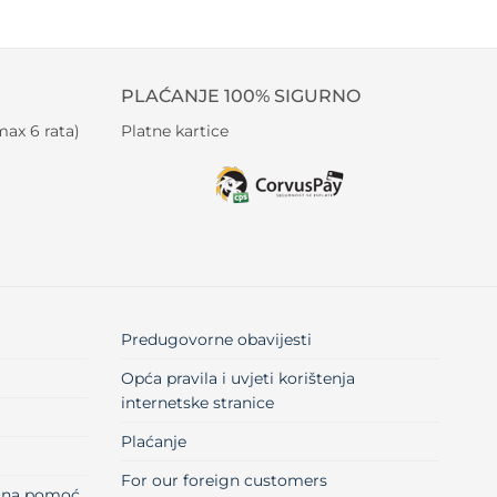
PLAĆANJE 100% SIGURNO
ax 6 rata)
Platne kartice
Predugovorne obavijesti
Opća pravila i uvjeti korištenja
internetske stranice
Plaćanje
For our foreign customers
učna pomoć