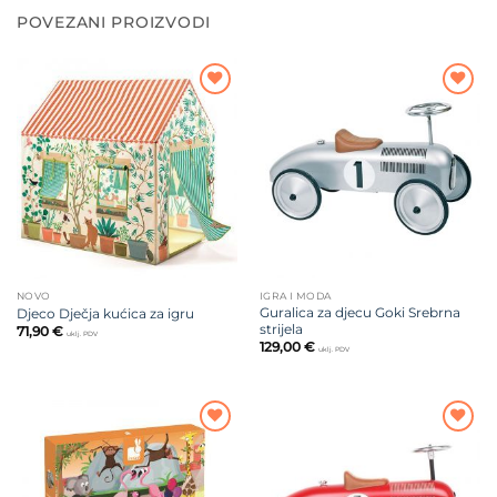
POVEZANI PROIZVODI
Dodajte
Dodajte
na listu
na listu
želja
želja
NOVO
IGRA I MODA
Guralica za djecu Goki Srebrna
Djeco Dječja kućica za igru
strijela
71,90
€
uklj. PDV
129,00
€
uklj. PDV
Dodajte
Dodajte
na listu
na listu
želja
želja