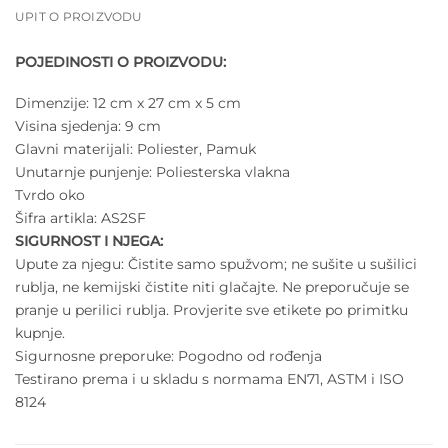
UPIT O PROIZVODU
POJEDINOSTI O PROIZVODU:
Dimenzije:
12 cm x 27 cm x 5 cm
Visina sjedenja:
9 cm
Glavni materijali:
Poliester, Pamuk
Unutarnje punjenje:
Poliesterska vlakna
Tvrdo oko
Šifra artikla:
AS2SF
SIGURNOST I NJEGA:
Upute za njegu:
Čistite samo spužvom; ne sušite u sušilici
rublja, ne kemijski čistite niti glačajte. Ne preporučuje se
pranje u perilici rublja. Provjerite sve etikete po primitku
kupnje.
Sigurnosne preporuke:
Pogodno od rođenja
Testirano prema i u skladu s normama EN71, ASTM i ISO
8124