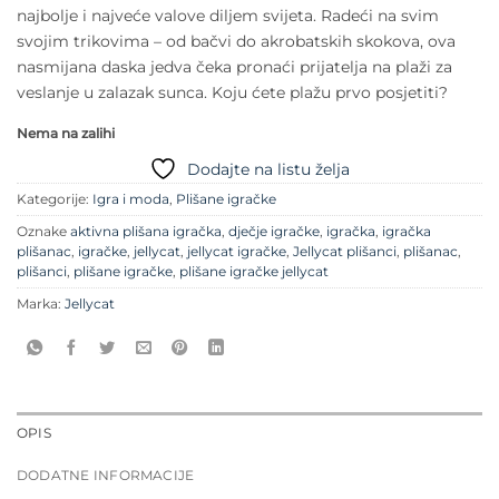
najbolje i najveće valove diljem svijeta.
Radeći na svim
svojim trikovima – od bačvi do akrobatskih skokova, ova
nasmijana daska jedva čeka pronaći prijatelja na plaži za
veslanje u zalazak sunca.
Koju ćete plažu prvo posjetiti?
Nema na zalihi
Dodajte na listu želja
Kategorije:
Igra i moda
,
Plišane igračke
Oznake
aktivna plišana igračka
,
dječje igračke
,
igračka
,
igračka
plišanac
,
igračke
,
jellycat
,
jellycat igračke
,
Jellycat plišanci
,
plišanac
,
plišanci
,
plišane igračke
,
plišane igračke jellycat
Marka:
Jellycat
OPIS
DODATNE INFORMACIJE