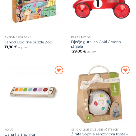
AKTIVNE IGRAČKE
IGRA I MODA
Dječja guralica Goki Crvena
Janod Dodirne puzzle Zoo
strijela
19,90
€
uklj. PDV
129,00
€
uklj. PDV
Dodajte
Dodajte
na listu
na listu
želja
želja
NOVO
GRICKALICE ZA ZUBE I ČETKICE
Žirafa Sophie senzorička lopta –
Usna harmonika