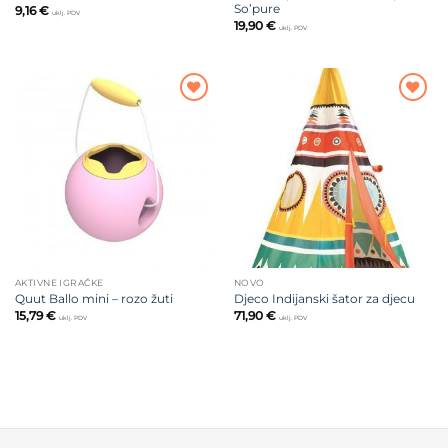
So’pure
9,16
€
uklj. PDV
19,90
€
uklj. PDV
Dodajte
Dodajte
na listu
na listu
želja
želja
AKTIVNE IGRAČKE
NOVO
Quut Ballo mini – rozo žuti
Djeco Indijanski šator za djecu
15,79
€
71,90
€
uklj. PDV
uklj. PDV