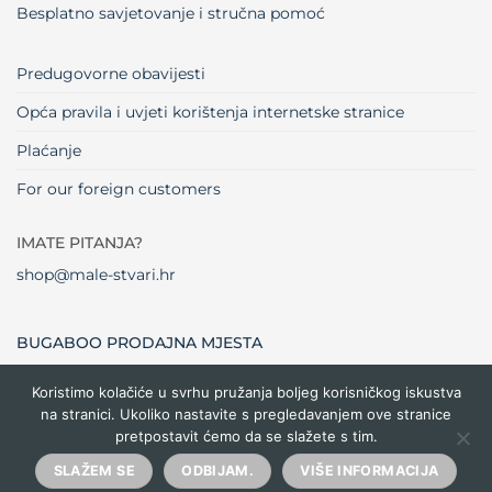
Besplatno savjetovanje i stručna pomoć
Predugovorne obavijesti
Opća pravila i uvjeti korištenja internetske stranice
Plaćanje
For our foreign customers
IMATE PITANJA?
shop@male-stvari.hr
BUGABOO PRODAJNA MJESTA
Koristimo kolačiće u svrhu pružanja boljeg korisničkog iskustva
na stranici. Ukoliko nastavite s pregledavanjem ove stranice
Visa
MasterCard
Maestro
Dinners
Credit
Cash
Bank
pretpostavit ćemo da se slažete s tim.
Club
Card
On
Trans
Delivery
Copyright 2026 ©
Male stvari
SLAŽEM SE
ODBIJAM.
VIŠE INFORMACIJA