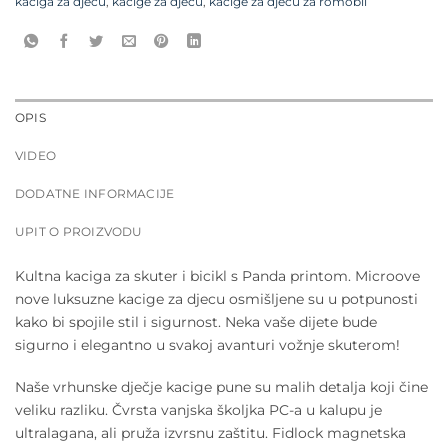
kaciga za djecu
,
kacige za djecu
,
kacige za djecu za romobil
OPIS
VIDEO
DODATNE INFORMACIJE
UPIT O PROIZVODU
Kultna kaciga za skuter i bicikl s Panda printom. Microove
nove luksuzne kacige za djecu osmišljene su
u potpunosti
kako bi spojile stil i sigurnost.
Neka vaše dijete bude
sigurno i elegantno u svakoj avanturi vožnje skuterom!
Naše vrhunske dječje kacige pune su malih detalja koji čine
veliku razliku. Čvrsta vanjska školjka PC-a u kalupu je
ultralagana, ali pruža izvrsnu zaštitu.
Fidlock magnetska