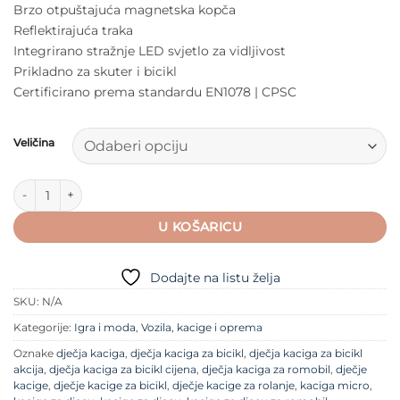
Brzo otpuštajuća magnetska kopča
Reflektirajuća traka
Integrirano stražnje LED svjetlo za vidljivost
Prikladno za skuter i bicikl
Certificirano prema standardu EN1078 | CPSC
Veličina
Kaciga Micro Panda M količina
U KOŠARICU
Dodajte na listu želja
SKU:
N/A
Kategorije:
Igra i moda
,
Vozila, kacige i oprema
Oznake
dječja kaciga
,
dječja kaciga za bicikl
,
dječja kaciga za bicikl
akcija
,
dječja kaciga za bicikl cijena
,
dječja kaciga za romobil
,
dječje
kacige
,
dječje kacige za bicikl
,
dječje kacige za rolanje
,
kaciga micro
,