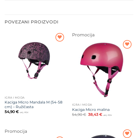
POVEZANI PROIZVODI
Promocija
Dodajte
na listu
Dodajte
želja
na listu
želja
IGRA I MODA
Kaciga Micro Mandala M (54-58
IGRA I MODA
cm) – Ružičasta
Kaciga Micro malina
54,90
€
uklj. PDV
Izvorna
Trenutna
54,90
€
38,43
€
uklj. PDV
cijena
cijena
bila
je:
je:
38,43 €.
54,90 €.
Promocija