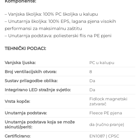
Komponente:
– Vanjska školjka: 100% PC školjka u kalupu
– Unutarnja školjka: 100% EPS, lagana pjena visokih
performansi za maksimalnu zaštitu
– Unutarnja podstava: poliesterski flis na PE pjeni
TEHNIČKI PODACI:
Vanjska ljuska:
PC u kalupu
Broj ventilacijskih otvora:
8
Sustav prilagodbe oblika:
Da
Integrirano LED stražnje svjetlo:
Da
Fidlock magnetski
Vrsta kopče:
zatvarač
Unutarnja podstava:
Fleece PE pjena
Unutarnja podstava koja se može
da (ručno pranje)
skinuti/periti:
Certificirano:
EN1087 | CPSC