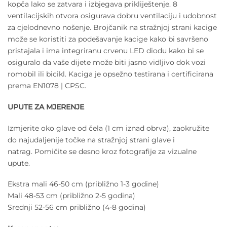
kopča lako se zatvara i izbjegava prikliještenje. 8
ventilacijskih otvora osigurava dobru ventilaciju i udobnost
za cjelodnevno nošenje. Brojčanik na stražnjoj strani kacige
može se koristiti za podešavanje kacige kako bi savršeno
pristajala i ima integriranu
crvenu LED diodu kako bi se
osiguralo da vaše dijete može biti jasno vidljivo dok vozi
romobil ili bicikl. Kaciga je opsežno testirana i certificirana
prema EN1078 | CPSC.
UPUTE ZA MJERENJE
Izmjerite oko glave od čela (1 cm iznad obrva), zaokružite
do najudaljenije točke na stražnjoj strani glave i
natrag. Pomičite se desno kroz fotografije za vizualne
upute.
Ekstra mali 46-50 cm (približno 1-3 godine)
Mali 48-53 cm (približno 2-5 godina)
Srednji 52-56 cm približno (4-8 godina)