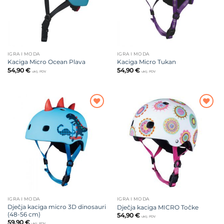
IGRA I MODA
IGRA I MODA
Kaciga Micro Ocean Plava
Kaciga Micro Tukan
54,90
€
54,90
€
uklj. PDV
uklj. PDV
Dodajte
Dodajte
na listu
na listu
želja
želja
IGRA I MODA
IGRA I MODA
Dječja kaciga micro 3D dinosauri
Dječja kaciga MICRO Točke
(48-56 cm)
54,90
€
uklj. PDV
59,90
€
uklj. PDV