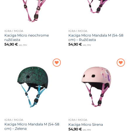
IGRA I MODA
IGRA I MODA
Kaciga Micro neochrome
Kaciga Micro Mandala M (54-58
ružičasta
cm) – Ružičasta
54,90
€
54,90
€
uklj. PDV
uklj. PDV
Dodajte
Dodajte
na listu
na listu
želja
želja
IGRA I MODA
IGRA I MODA
Kaciga Micro Mandala M (54-58
Kaciga Micro Sirena
cm) – Zelena
54,90
€
uklj. PDV