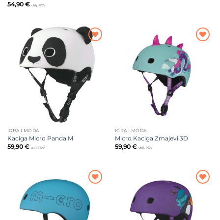
54,90
€
uklj. PDV
Dodajte
Dodajte
na listu
na listu
želja
želja
IGRA I MODA
IGRA I MODA
Kaciga Micro Panda M
Micro Kaciga Zmajevi 3D
59,90
€
59,90
€
uklj. PDV
uklj. PDV
Dodajte
Dodajte
na listu
na listu
želja
želja