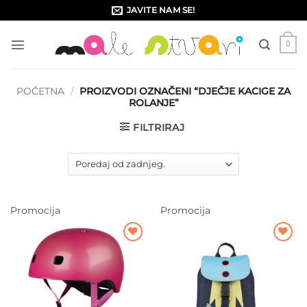
Skip
JAVITE NAM SE!
to
content
0
POČETNA
/
PROIZVODI OZNAČENI “DJEČJE KACIGE ZA
ROLANJE”
FILTRIRAJ
Promocija
Promocija
Dodajte
Dodajte
na listu
na listu
želja
želja