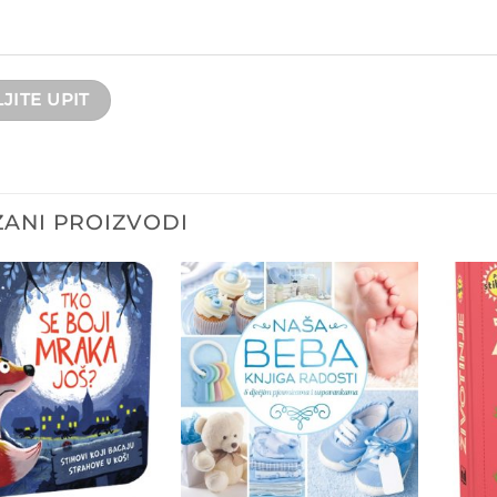
ANI PROIZVODI
Dodajte
Dodajte
na listu
na listu
želja
želja