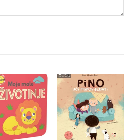
Dodajte
Dodajte
na listu
na listu
želja
želja