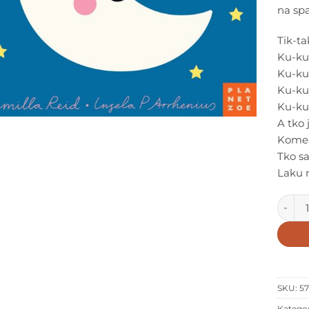
na spa
Tik-ta
Ku-ku!
Ku-ku
Ku-ku!
Ku-ku!
A tko 
Kome 
Tko sa
Laku 
KU-KU!
SKU:
5
Kategor