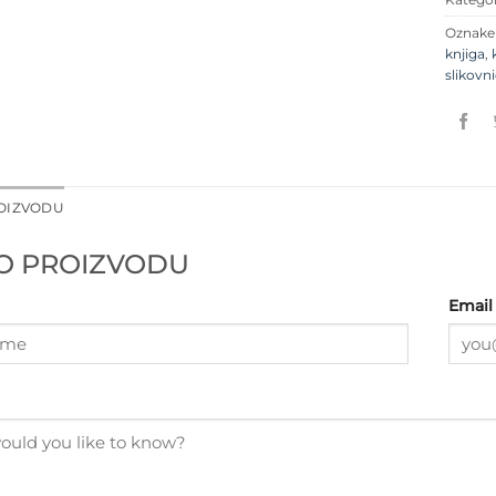
Oznak
knjiga
,
slikovn
ROIZVODU
 O PROIZVODU
Email