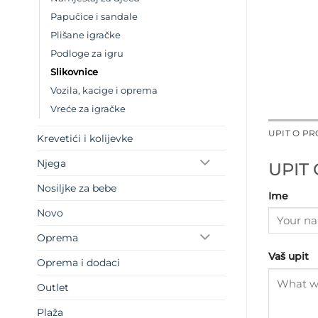
Papučice i sandale
Plišane igračke
Podloge za igru
Slikovnice
Vozila, kacige i oprema
Vreće za igračke
UPIT O P
Krevetići i kolijevke
Njega
UPIT
Nosiljke za bebe
Ime
Novo
Oprema
Vaš upit
Oprema i dodaci
Outlet
Plaža