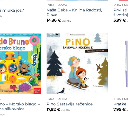
A
IGRA I MODA
IGRA I 
Naša Beba – Knjiga Radosti,
Prvi st
i mraka još?
Plava
životin
PDV
14,86
€
5,97
€
uklj. PDV
u
Dodajte
Dodajte
na listu
na listu
želja
želja
A
IGRA I MODA
IGRA I 
o – Morsko blago –
Pino Sastavlja rečenice
Kratke 
na slikovnica
17,92
€
7,95
€
uklj. PDV
u
. PDV