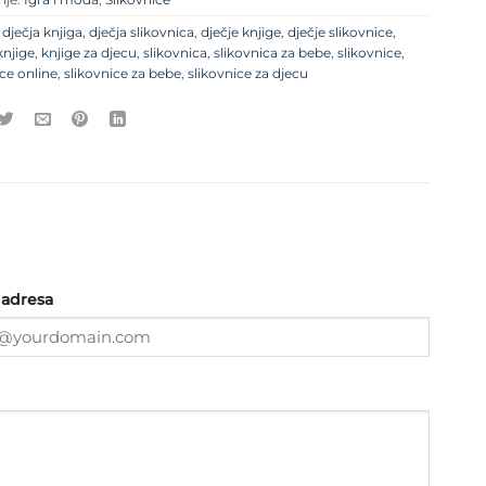
e
dječja knjiga
,
dječja slikovnica
,
dječje knjige
,
dječje slikovnice
,
knjige
,
knjige za djecu
,
slikovnica
,
slikovnica za bebe
,
slikovnice
,
ice online
,
slikovnice za bebe
,
slikovnice za djecu
 adresa