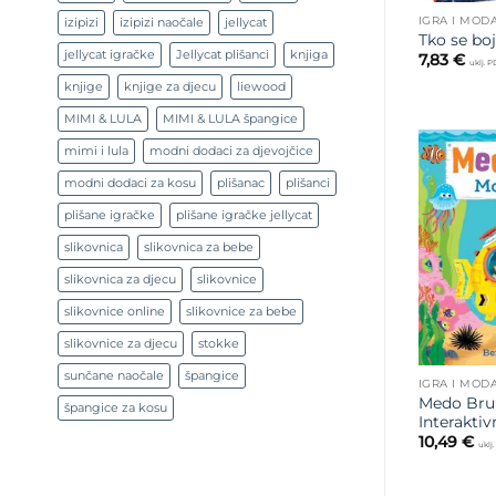
IGRA I MOD
izipizi
izipizi naočale
jellycat
Tko se boj
jellycat igračke
Jellycat plišanci
knjiga
7,83
€
uklj. 
knjige
knjige za djecu
liewood
MIMI & LULA
MIMI & LULA špangice
mimi i lula
modni dodaci za djevojčice
modni dodaci za kosu
plišanac
plišanci
plišane igračke
plišane igračke jellycat
slikovnica
slikovnica za bebe
slikovnica za djecu
slikovnice
slikovnice online
slikovnice za bebe
slikovnice za djecu
stokke
sunčane naočale
špangice
IGRA I MOD
Medo Brun
špangice za kosu
Interaktiv
10,49
€
uklj