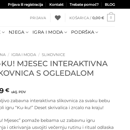
Prijava ili registracija
Kontakt
Trebate pomoć?
BLOG
PRIJAVA
KOŠARICA /
0,00
€
0
E
NJEGA
IGRA I MODA
PODRŠKA
TNA
/
IGRA I MODA
/
SLIKOVNICE
-KU! MJESEC INTERAKTIVNA
IKOVNICA S OGLEDALOM
49
€
uklj. PDV
jivo zabavna interaktivna slikovnica za svaku bebu
oli igru “Ku-ku!” Deset skrivalica i zrcalo na kraju!
u! Mjesec” pomaže bebama uz zabavnu igru
nja i otkrivanja usvojiti večernju rutinu i ritual odlaska