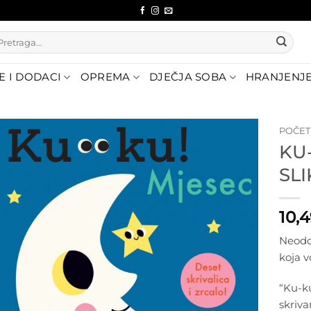
etraži:
E I DODACI
OPREMA
DJEČJA SOBA
HRANJENJ
POČE
KU
Dodajte
SL
na listu
želja
10,
Neodol
koja v
“Ku-k
skriva