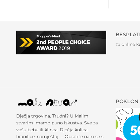
BESPLAT
za online 
POKLON 
Dječja trgovina. Trudni? U Malim
stvarim imamo puno iskustva. Sve za
vašu bebu ili klinca. Dječja kolica,
hranilice, namještaj, … Obratite nam se s