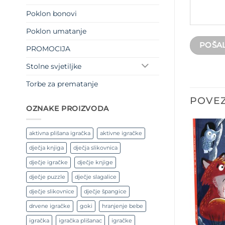
Poklon bonovi
Poklon umatanje
PROMOCIJA
Stolne svjetiljke
Torbe za prematanje
POVEZ
OZNAKE PROIZVODA
aktivna plišana igračka
aktivne igračke
dječja knjiga
dječja slikovnica
dječje igračke
dječje knjige
dječje puzzle
dječje slagalice
dječje slikovnice
dječje špangice
drvene igračke
goki
hranjenje bebe
igračka
igračka plišanac
igračke