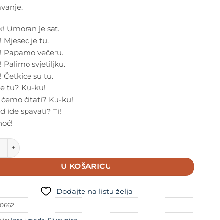
vanje.
k! Umoran je sat.
 Mjesec je tu.
! Papamo večeru.
 Palimo svjetiljku.
 Četkice su tu.
je tu? Ku-ku!
ćemo čitati? Ku-ku!
d ide spavati? Ti!
noć!
 Mjesec Interaktivna slikovnica s ogledalom količina
U KOŠARICU
Dodajte na listu želja
70662
ije:
Igra i moda
,
Slikovnice