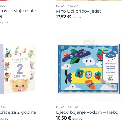
MODA
IGRA I MODA
ihovi – Moje male
Pino Uči pripovijedati
je
17,92
€
uklj. PDV
klj. PDV
Dodajte
Dodajte
na listu
na listu
želja
želja
MODA
IGRA I MODA
priče za 2 godine
Djeco bojanje vodom – Nebo
10,50
€
klj. PDV
uklj. PDV