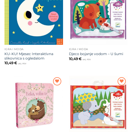
na listu
na listu
želja
želja
IGRA I MODA
IGRA I MODA
KU-KU! Mjesec Interaktivna
Djeco bojanje vodom – U šumi
slikovnica s ogledalom
10,49
€
uklj. PDV
10,49
€
uklj. PDV
Dodajte
Dodajte
na listu
na listu
želja
želja