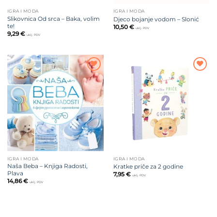
IGRA I MODA
IGRA I MODA
Slikovnica Od srca – Baka, volim
Djeco bojanje vodom – Slonić
te!
10,50
€
uklj. PDV
9,29
€
uklj. PDV
Dodajte
Dodajte
na listu
na listu
želja
želja
IGRA I MODA
IGRA I MODA
Naša Beba – Knjiga Radosti,
Kratke priče za 2 godine
Plava
7,95
€
uklj. PDV
14,86
€
uklj. PDV