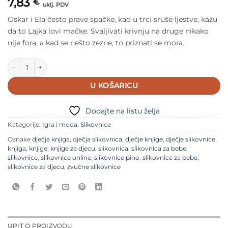
7,83
€
uklj. PDV
Oskar i Ela često prave spačke, kad u trci sruše ljestve, kažu
da to Lajka lovi mačke. Svaljivati krivnju na druge nikako
nije fora, a kad se nešto zezne, to priznati se mora.
Nisam ja! količina
U KOŠARICU
Dodajte na listu želja
Kategorije:
Igra i moda
,
Slikovnice
Oznake
dječja knjiga
,
dječja slikovnica
,
dječje knjige
,
dječje slikovnice
,
knjiga
,
knjige
,
knjige za djecu
,
slikovnica
,
slikovnica za bebe
,
slikovnice
,
slikovnice online
,
slikovnice pino
,
slikovnice za bebe
,
slikovnice za djecu
,
zvučne slikovnice
UPIT O PROIZVODU