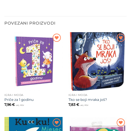
POVEZANI PROIZVODI
Dodajte
Dodajte
na listu
na listu
želja
želja
IGRA I MODA
IGRA I MODA
Priče za 1 godinu
Tko se boji mraka još?
7,96
€
7,83
€
uklj. PDV
uklj. PDV
Dodajte
Dodajte