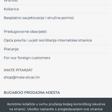
Wishlist
Košarica
Besplatno savjetovanje i stručna pomoć
Predugovorne obavijesti
Opća pravila i uvjeti korištenja internetske stranice
Plaćanje
For our foreign customers
IMATE PITANJA?
shop@male-stvari.hr
BUGABOO PRODAJNA MJESTA
Koristimo kolačiće u svrhu pružanja boljeg korisničkog iskustva
na stranici. Ukoliko nastavite s pregledavanjem ove stranice
Visa
MasterCard
Maestro
Dinners
Credit
Cash
Bank