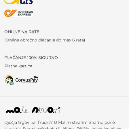
ONLINE NA RATE
(Online obročno plaćanje do max 6 rata)
PLAĆANJE 100% SIGURNO
Platne kartice
Dječja trgovina. Trudni? U Malim stvarim imamo puno
iskustva. Sve za vašu bebu ili klinca. Dječja kolica, hranilice,