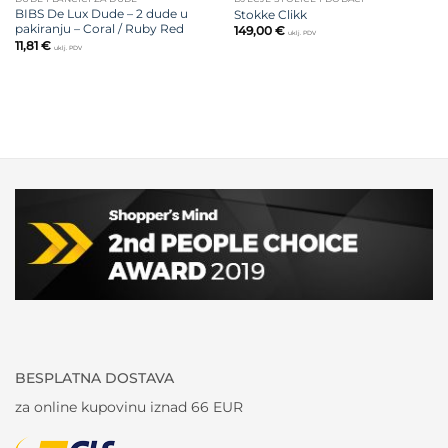
BIBS De Lux Dude – 2 dude u
Stokke Clikk
pakiranju – Coral / Ruby Red
149,00
€
uklj. PDV
11,81
€
uklj. PDV
BESPLATNA DOSTAVA
za online kupovinu iznad 66 EUR