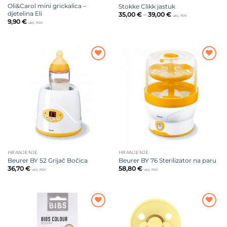
Oli&Carol mini grickalica –
Stokke Clikk jastuk
djetelina Eli
Raspon
35,00
€
–
39,00
€
uklj. PDV
cijena:
9,90
€
uklj. PDV
od
35,00 €
do
39,00 €
Dodajte
Dodajte
na listu
na listu
želja
želja
HRANJENJE
HRANJENJE
Beurer BY 52 Grijač Bočica
Beurer BY 76 Sterilizator na paru
36,70
€
58,80
€
uklj. PDV
uklj. PDV
Dodajte
Dodajte
na listu
na listu
želja
želja