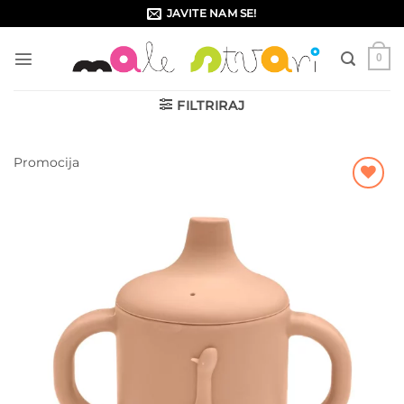
Skip
JAVITE NAM SE!
to
content
0
FILTRIRAJ
Promocija
Dodajte
na listu
želja