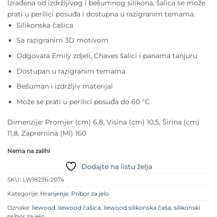
Izrađena od izdržljivog i bešumnog silikona, šalica se može
prati u perilici posuđa i dostupna u razigranim temama.
Silikonska čašica
Sa razigranim 3D motivom
Odgovara Emily zdjeli, Chaves šalici i panama tanjuru
Dostupan u razigranim temama
Bešuman i izdržljiv materijal
Može se prati u perilici posuđa do 60 °C
Dimenzije: Promjer (cm) 6,8, Visina (cm) 10,5, Širina (cm)
11,8, Zapremina (Ml) 160
Nema na zalihi
Dodajte na listu želja
SKU:
LW18236-2074
Kategorije:
Hranjenje
,
Pribor za jelo
Oznake:
liewood
,
liewood čašica
,
liewood silikonska čaša
,
silikonski
pribor za jelo