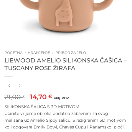
POČETNA
/
HRANJENJE
/
PRIBOR ZA JELO
LIEWOOD AMELIO SILIKONSKA ČAŠICA –
TUSCANY ROSE ŽIRAFA
Izvorna
Trenutna
21,00
14,70
€
€
uklj. PDV
cijena
cijena
SILIKONSKA ŠALICA S 3D MOTIVOM
bila
je:
Učinite vrijeme obroka dodatno zabavnim za svog
je:
14,70 €.
mališana uz Amelio Sippy šalicu. S razigranim 3D motivom
21,00 €.
koji odgovara Emily Bowl, Chaves Cupu i Panamskoj ploči.