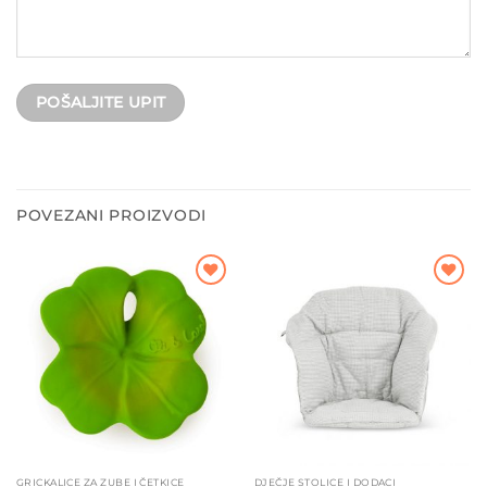
POVEZANI PROIZVODI
Dodajte
Dodajte
na listu
na listu
želja
želja
GRICKALICE ZA ZUBE I ČETKICE
DJEČJE STOLICE I DODACI