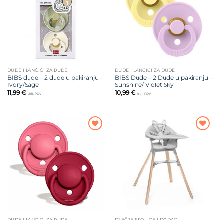
DUDE I LANČIĆI ZA DUDE
DUDE I LANČIĆI ZA DUDE
BIBS dude – 2 dude u pakiranju –
BIBS Dude – 2 Dude u pakiranju –
Ivory/Sage
Sunshine/ Violet Sky
11,99
€
10,99
€
uklj. PDV
uklj. PDV
Dodajte
Dodajte
na listu
na listu
želja
želja
DUDE I LANČIĆI ZA DUDE
DJEČJE STOLICE I DODACI