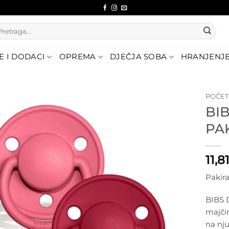
etraži:
E I DODACI
OPREMA
DJEČJA SOBA
HRANJENJ
POČE
BIB
Dodajte
PA
na listu
želja
11,8
Pakira
BIBS D
majčin
na nju