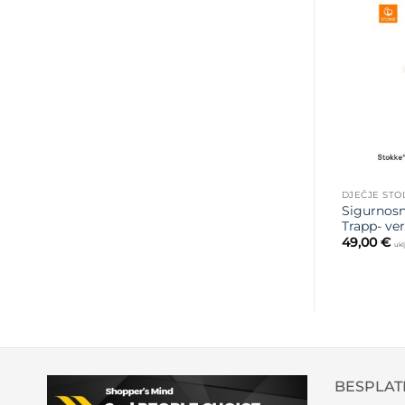
DJEČJE STO
Sigurnosn
Trapp- ver
49,00
€
ukl
BESPLAT