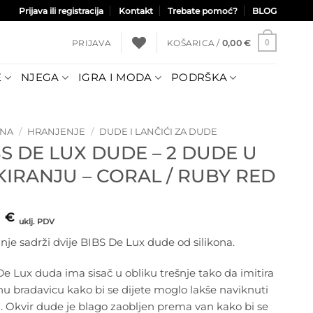
Prijava ili registracija
Kontakt
Trebate pomoć?
BLOG
PRIJAVA
KOŠARICA /
0,00
€
0
E
NJEGA
IGRA I MODA
PODRŠKA
TNA
/
HRANJENJE
/
DUDE I LANČIĆI ZA DUDE
S DE LUX DUDE – 2 DUDE U
KIRANJU – CORAL / RUBY RED
1
€
uklj. PDV
nje sadrži dvije BIBS De Lux dude od silikona.
e Lux duda ima sisač u obliku trešnje tako da imitira
u bradavicu kako bi se dijete moglo lakše naviknuti
. Okvir dude je blago zaobljen prema van kako bi se