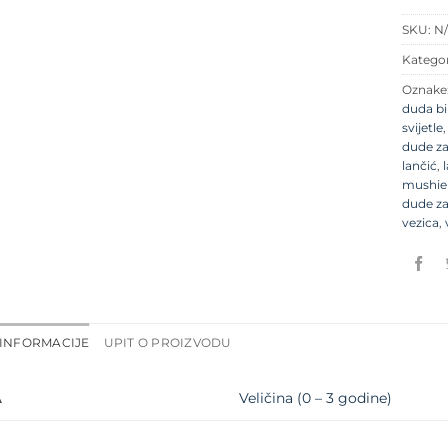
SKU:
N
Kategor
Oznake
duda bi
svijetle
dude z
lančić
,
mushie 
dude z
vezica
,
INFORMACIJE
UPIT O PROIZVODU
Veličina (0 – 3 godine)
A