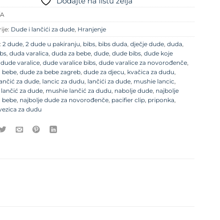
Dodajte na listu želja
/A
ije:
Dude i lančići za dude
,
Hranjenje
:
2 dude
,
2 dude u pakiranju
,
bibs
,
bibs duda
,
dječje dude
,
duda
,
bs
,
duda varalica
,
duda za bebe
,
dude
,
dude bibs
,
dude koje
,
dude varalice
,
dude varalice bibs
,
dude varalice za novorođenče
,
a bebe
,
dude za bebe zagreb
,
dude za djecu
,
kvačica za dudu
,
lančić za dude
,
lancic za dudu
,
lančići za dude
,
mushie lancic
,
lančić za dude
,
mushie lančić za dudu
,
nabolje dude
,
najbolje
a bebe
,
najbolje dude za novorođenče
,
pacifier clip
,
priponka
,
vezica za dudu