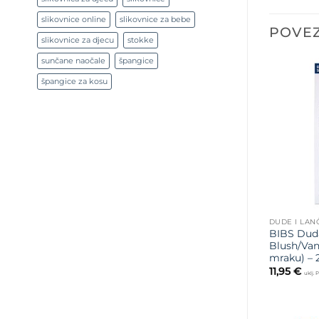
slikovnice online
slikovnice za bebe
POVEZ
slikovnice za djecu
stokke
sunčane naočale
špangice
špangice za kosu
DUDE I LAN
BIBS Dud
Blush/Vani
mraku) – 
11,95
€
uklj.