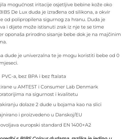
la mogućnost iritacije osjetljive bebine kože oko
 BIBS De Lux duda je izrađena od silikona, a okvir
e od polipropilena sigurnog za hranu. Duda je
jiva i dijete može istisnuti zrak iz nje te se time
er oponaša prirodno sisanje bebe dok je na majčinim
ma.
na dude je univerzalna te je mogu koristiti bebe od 0
mjeseci.
 PVC-a, bez BPA i bez ftalata
tirane u AMTEST i Consumer Lab Denmark
oratorijima na sigurnost i kvalitetu
akiranju dolaze 2 dude u bojama kao na slici
ajnirano i proizvedeno u Danskoj/EU
ovoljava europski standard EN 1400+A2
redbi s BIBS Colour dudama, razlika je jedino u