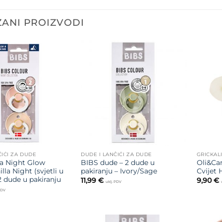
ANI PROIZVODI
Dodajte
Dodajte
na listu
na listu
želja
želja
ČIĆI ZA DUDE
DUDE I LANČIĆI ZA DUDE
GRICKAL
a Night Glow
BIBS dude – 2 dude u
Oli&Car
lla Night (svjetli u
pakiranju – Ivory/Sage
Cvijet 
2 dude u pakiranju
11,99
€
9,90
€
uklj. PDV
 PDV