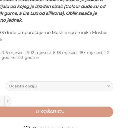
jalu od kojeg je izrađen sisač (Colour dude su od
 gume, a De Lux od silikona). Oblik sisača je
no jednak.
BS dude preporučujemo Mushie spremnik i Mushie
e.
0-6 mjeseci, 6-12 mjeseci, 6-18 mjeseci, 18+ mjeseci, 1-2
godine, 2-3 godine
e Lux Dude - 2 dude u pakiranju - Coral / Ruby Red količina
U KOŠARICU