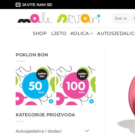
Skip
JAVITE NAM SE!
to
Pr
content
SHOP
LJETO
KOLICA
AUTOSJEDALIC
POKLON BON
KATEGORIJE PROIZVODA
Autosjedalice i dodaci