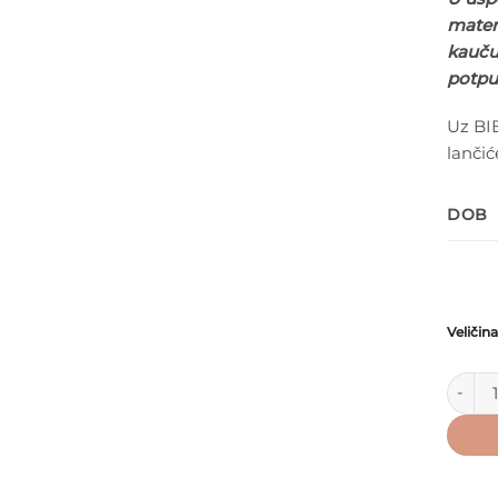
materi
kaučuk
potpu
Uz BI
lančić
DOB
Veličina
BIBS D