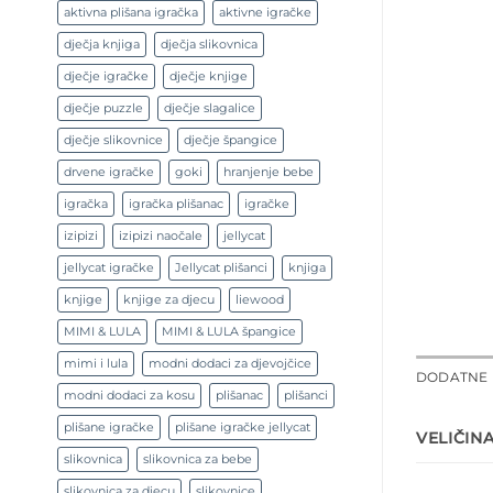
aktivna plišana igračka
aktivne igračke
dječja knjiga
dječja slikovnica
dječje igračke
dječje knjige
dječje puzzle
dječje slagalice
dječje slikovnice
dječje špangice
drvene igračke
goki
hranjenje bebe
igračka
igračka plišanac
igračke
izipizi
izipizi naočale
jellycat
jellycat igračke
Jellycat plišanci
knjiga
knjige
knjige za djecu
liewood
MIMI & LULA
MIMI & LULA špangice
mimi i lula
modni dodaci za djevojčice
DODATNE 
modni dodaci za kosu
plišanac
plišanci
plišane igračke
plišane igračke jellycat
VELIČIN
slikovnica
slikovnica za bebe
slikovnica za djecu
slikovnice