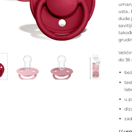
umanji
usta..
dude j
savitl
takođ
grudi
Veliči
do 36 
bez
tes
lab
u p
diz
zad
U uspo