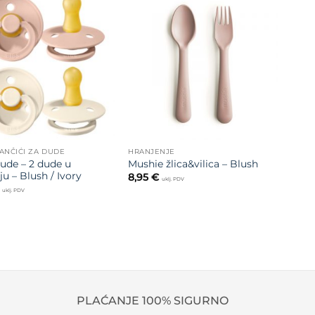
Dodajte
Dodajte
na listu
na listu
želja
želja
LANČIĆI ZA DUDE
HRANJENJE
ude – 2 dude u
Mushie žlica&vilica – Blush
ju – Blush / Ivory
8,95
€
uklj. PDV
uklj. PDV
PLAĆANJE 100% SIGURNO