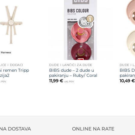
Dodajte
Dodajte
na listu
na listu
želja
želja
LICE I DODACI
DUDE I LANČIĆI ZA DUDE
DUDE I 
i remen Tripp
BIBS dude – 2 dude u
BIBS D
zija2
pakiranju – Ruby/ Coral
pakiran
11,99
€
10,49
€
j. PDV
uklj. PDV
NA DOSTAVA
ONLINE NA RATE