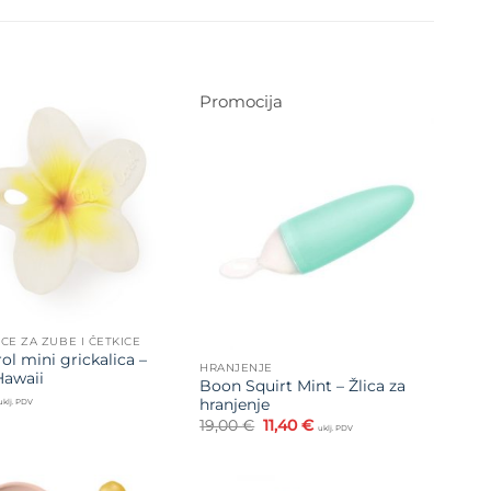
Promocija
Dodajte
na listu
Dodajte
želja
na listu
želja
ICE ZA ZUBE I ČETKICE
ol mini grickalica –
HRANJENJE
Hawaii
Boon Squirt Mint – Žlica za
hranjenje
uklj. PDV
Izvorna
Trenutna
19,00
€
11,40
€
uklj. PDV
cijena
cijena
bila
je:
je:
11,40 €.
19,00 €.