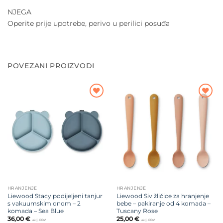
NJEGA
Operite prije upotrebe, perivo u perilici posuđa
POVEZANI PROIZVODI
Dodajte
Dodajte
na listu
na listu
želja
želja
HRANJENJE
HRANJENJE
Liewood Stacy podijeljeni tanjur
Liewood Siv žličice za hranjenje
s vakuumskim dnom – 2
bebe – pakiranje od 4 komada –
komada – Sea Blue
Tuscany Rose
36,00
€
25,00
€
uklj. PDV
uklj. PDV