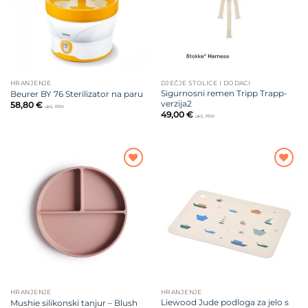
HRANJENJE
DJEČJE STOLICE I DODACI
Sigurnosni remen Tripp Trapp-
Beurer BY 76 Sterilizator na paru
verzija2
58,80
€
uklj. PDV
49,00
€
uklj. PDV
Dodajte
Dodajte
na listu
na listu
želja
želja
HRANJENJE
HRANJENJE
Liewood Jude podloga za jelo s
Mushie silikonski tanjur – Blush