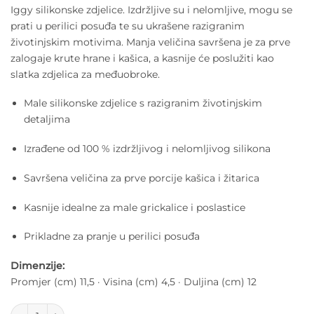
Iggy silikonske zdjelice. Izdržljive su i nelomljive, mogu se
prati u perilici posuđa te su ukrašene razigranim
životinjskim motivima. Manja veličina savršena je za prve
zalogaje krute hrane i kašica, a kasnije će poslužiti kao
slatka zdjelica za međuobroke.
Male silikonske zdjelice s razigranim životinjskim
detaljima
Izrađene od 100 % izdržljivog i nelomljivog silikona
Savršena veličina za prve porcije kašica i žitarica
Kasnije idealne za male grickalice i poslastice
Prikladne za pranje u perilici posuđa
Dimenzije:
Promjer (cm) 11,5 · Visina (cm) 4,5 · Duljina (cm) 12
Liewood Iggy silikonske zdjelice – set od 4 komada količina