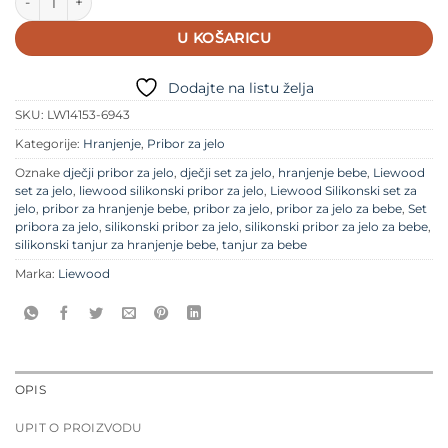
U KOŠARICU
Dodajte na listu želja
SKU:
LW14153-6943
Kategorije:
Hranjenje
,
Pribor za jelo
Oznake
dječji pribor za jelo
,
dječji set za jelo
,
hranjenje bebe
,
Liewood
set za jelo
,
liewood silikonski pribor za jelo
,
Liewood Silikonski set za
jelo
,
pribor za hranjenje bebe
,
pribor za jelo
,
pribor za jelo za bebe
,
Set
pribora za jelo
,
silikonski pribor za jelo
,
silikonski pribor za jelo za bebe
,
silikonski tanjur za hranjenje bebe
,
tanjur za bebe
Marka:
Liewood
OPIS
UPIT O PROIZVODU