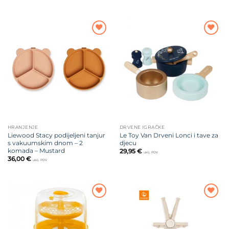
Dodajte
Dodajte
na listu
na listu
želja
želja
HRANJENJE
DRVENE IGRAČKE
Liewood Stacy podijeljeni tanjur
Le Toy Van Drveni Lonci i tave za
s vakuumskim dnom – 2
djecu
komada – Mustard
29,95
€
uklj. PDV
36,00
€
uklj. PDV
Dodajte
Dodajte
na listu
na listu
želja
želja