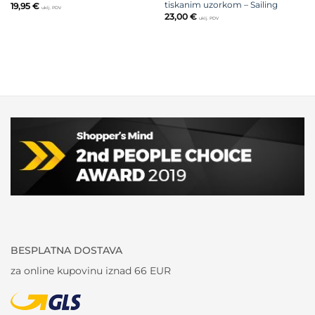
tiskanim uzorkom – Sailing
19,95
€
uklj. PDV
23,00
€
uklj. PDV
BESPLATNA DOSTAVA
za online kupovinu iznad 66 EUR