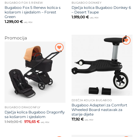
BUGABOO FOX 5 RENEW
BUGABOO DONKEY
Bugaboo Fox 5 Renew kolica s
Dječja kolica Bugaboo Donkey 6
košarom i sjedalom – Forest
– Desert Taupe
Green
1.919,00
€
uklj. PDV
1.299,00
€
uklj. PDV
Promocija
Dodajte
na listu
Dodajte
želja
na listu
želja
DJEČJA KOLICA BUGABOO
Bugaboo Adapteri za Comfort
BUGABOO DRAGONFLY
Wheeled Board nastavak za
Dječja kolica Bugaboo Dragonfly
starije dijete
sa košarom i sjedalom
17,92
€
uklj. PDV
Izvorna
Trenutna
1.149,00
€
976,65
€
uklj. PDV
cijena
cijena
bila
je:
je:
976,65 €.
1.149,00 €.