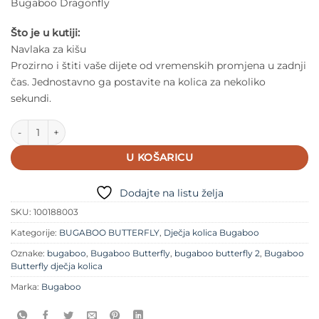
Bugaboo Dragonfly
Što je u kutiji:
Navlaka za kišu
Prozirno i štiti vaše dijete od vremenskih promjena u zadnji
čas. Jednostavno ga postavite na kolica za nekoliko
sekundi.
Bugaboo Dragonfly navlaka za kišu količina
U KOŠARICU
Dodajte na listu želja
SKU:
100188003
Kategorije:
BUGABOO BUTTERFLY
,
Dječja kolica Bugaboo
Oznake:
bugaboo
,
Bugaboo Butterfly
,
bugaboo butterfly 2
,
Bugaboo
Butterfly dječja kolica
Marka:
Bugaboo