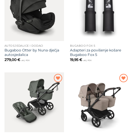
želja
želja
AUTOSJEDALICE I DODACI
BUGABOO FOX 5
Bugaboo Otter by Nuna dječja
Adapteri za povišenje košare
autosjedalica
Bugaboo Fox 5
279,00
€
19,95
€
uklj. PDV
uklj. PDV
Dodajte
Dodajte
na listu
na listu
želja
želja