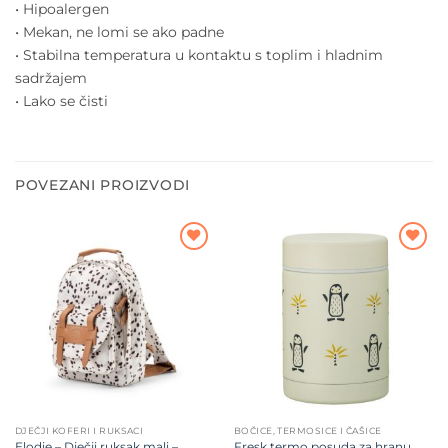
• Hipoalergen
• Mekan, ne lomi se ako padne
• Stabilna temperatura u kontaktu s toplim i hladnim
sadržajem
• Lako se čisti
POVEZANI PROIZVODI
Dodajte
Dodajte
na listu
na listu
želja
želja
DJEČJI KOFERI I RUKSACI
BOČICE, TERMOSICE I ČAŠICE
Elodie – Dječji ruksak mali –
Fresk termo posuda za hranu