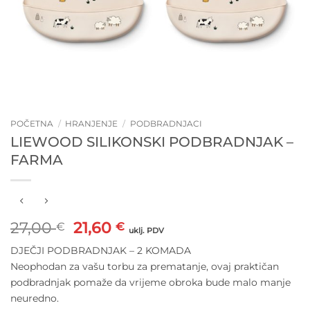
POČETNA
/
HRANJENJE
/
PODBRADNJACI
LIEWOOD SILIKONSKI PODBRADNJAK –
FARMA
Izvorna
Trenutna
27,00
21,60
€
€
uklj. PDV
cijena
cijena
DJEČJI PODBRADNJAK – 2 KOMADA
bila
je:
Neophodan za vašu torbu za prematanje, ovaj praktičan
je:
21,60 €.
podbradnjak pomaže da vrijeme obroka bude malo manje
27,00 €.
neuredno.