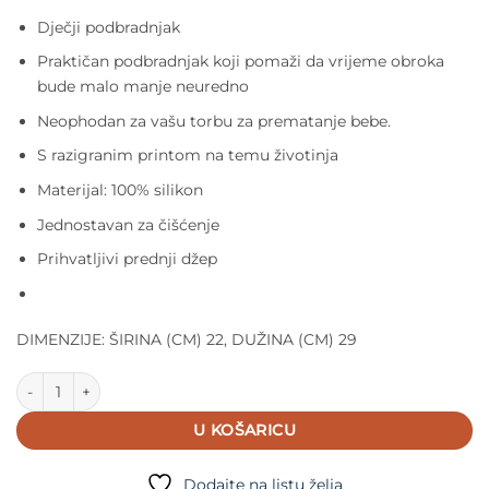
Dječji podbradnjak
Praktičan podbradnjak koji pomaži da vrijeme obroka
bude malo manje neuredno
Neophodan za vašu torbu za prematanje bebe.
S razigranim printom na temu životinja
Materijal: 100% silikon
Jednostavan za čišćenje
Prihvatljivi prednji džep
DIMENZIJE: ŠIRINA (CM) 22, DUŽINA (CM) 29
Liewood silikonski podbradnjak - Farma količina
U KOŠARICU
Dodajte na listu želja