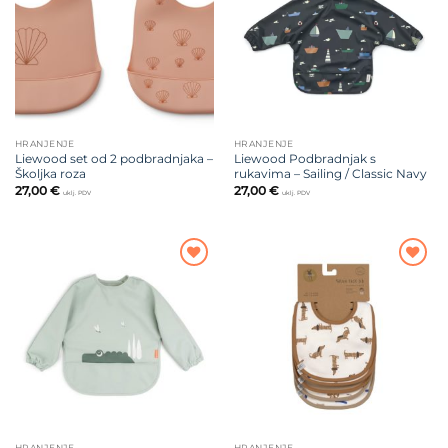
želja
želja
HRANJENJE
HRANJENJE
Liewood set od 2 podbradnjaka –
Liewood Podbradnjak s
Školjka roza
rukavima – Sailing / Classic Navy
27,00
€
27,00
€
uklj. PDV
uklj. PDV
Dodajte
Dodajte
na listu
na listu
želja
želja
HRANJENJE
HRANJENJE