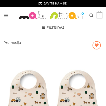
Skip
JAVITE NAM SE!
to
content
0
FILTRIRAJ
Promocija
Dodajte
na listu
želja