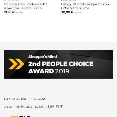
Done by Deer Podbradnik s
Lässig Set Podbradnjaka 5 kom
rukavima – Croco Green
Little Mateys plavi
21,95
€
30,00
€
uklj. PDV
uklj. PDV
BESPLATNA DOSTAVA
za online kupovinu iznad 66 EUR