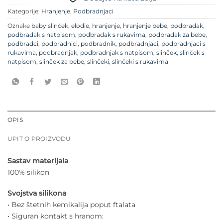
Kategorije:
Hranjenje
,
Podbradnjaci
Oznake
baby slinček
,
elodie
,
hranjenje
,
hranjenje bebe
,
podbradak
,
podbradak s natpisom
,
podbradak s rukavima
,
podbradak za bebe
,
podbradci
,
podbradnici
,
podbradnik
,
podbradnjaci
,
podbradnjaci s
rukavima
,
podbradnjak
,
podbradnjak s natpisom
,
slinček
,
slinček s
natpisom
,
slinček za bebe
,
slinčeki
,
slinčeki s rukavima
OPIS
UPIT O PROIZVODU
Sastav materijala
100% silikon
Svojstva silikona
• Bez štetnih kemikalija poput ftalata
• Siguran kontakt s hranom: