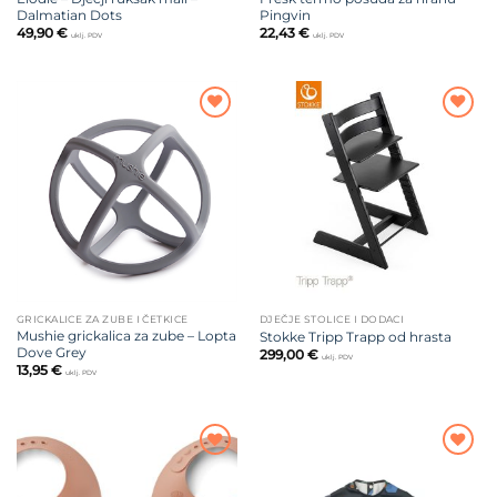
Dalmatian Dots
Pingvin
49,90
€
22,43
€
uklj. PDV
uklj. PDV
Dodajte
Dodajte
na listu
na listu
želja
želja
GRICKALICE ZA ZUBE I ČETKICE
DJEČJE STOLICE I DODACI
Mushie grickalica za zube – Lopta
Stokke Tripp Trapp od hrasta
Dove Grey
299,00
€
uklj. PDV
13,95
€
uklj. PDV
Dodajte
Dodajte
na listu
na listu