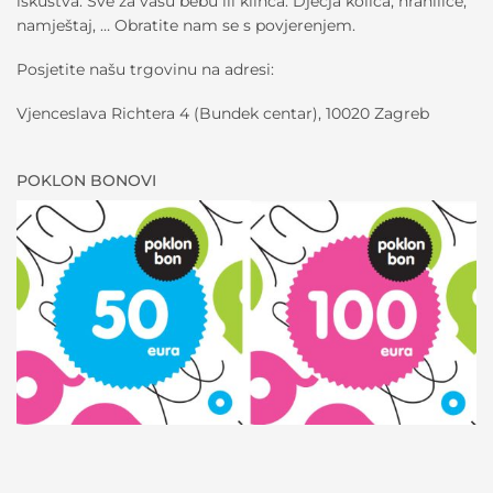
iskustva. Sve za vašu bebu ili klinca. Dječja kolica, hranilice,
namještaj, … Obratite nam se s povjerenjem.
Posjetite našu trgovinu na adresi:
Vjenceslava Richtera 4 (Bundek centar), 10020 Zagreb
POKLON BONOVI