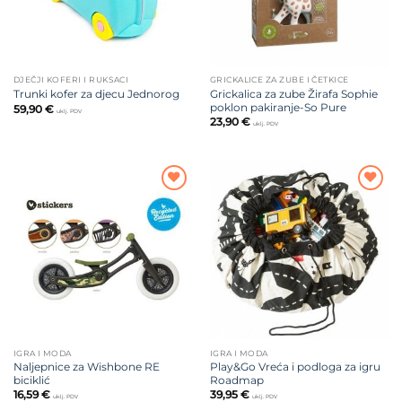
DJEČJI KOFERI I RUKSACI
GRICKALICE ZA ZUBE I ČETKICE
Grickalica za zube Žirafa Sophie
Trunki kofer za djecu Jednorog
poklon pakiranje-So Pure
59,90
€
uklj. PDV
23,90
€
uklj. PDV
Dodajte
Dodajte
na listu
na listu
želja
želja
IGRA I MODA
IGRA I MODA
Naljepnice za Wishbone RE
Play&Go Vreća i podloga za igru
biciklić
Roadmap
16,59
€
39,95
€
uklj. PDV
uklj. PDV