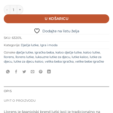
Llorens - Mala beba Lion (31 cm) količina
U KOŠARICU
Dodajte na listu želja
SKU:
63201L
Kategorije:
Dječje lutke
,
Igra i moda
Oznake
dječje lutke
,
igračka beba
,
kaloo dječje lutke
,
kaloo lutke
,
llorens
,
llorens lutke
,
luksuzne lutke za djecu
,
lutke kaloo
,
lutke za
djecu
,
lutke za djecu kaloo
,
velika beba igračka
,
velike bebe igračke
OPIS
UPIT O PROIZVODU
Llorens je španjolski brend lutki koji je tradicionalno na