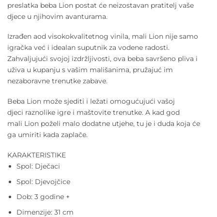
preslatka beba Lion postat će neizostavan pratitelj vaše
djece u njihovim avanturama.
Izrađen aod visokokvalitetnog vinila, mali Lion nije samo
igračka već i idealan suputnik za vodene radosti.
Zahvaljujući svojoj izdržljivosti, ova beba savršeno pliva i
uživa u kupanju s vašim mališanima, pružajuć im
nezaboravne trenutke zabave.
Beba Lion može sjediti i ležati omogućujući vašoj
djeci raznolike igre i maštovite trenutke. A kad god
mali Lion poželi malo dodatne utjehe, tu je i duda koja će
ga umiriti kada zaplače.
KARAKTERISTIKE
Spol: Dječaci
Spol: Djevojčice
Dob: 3 godine +
Dimenzije: 31 cm