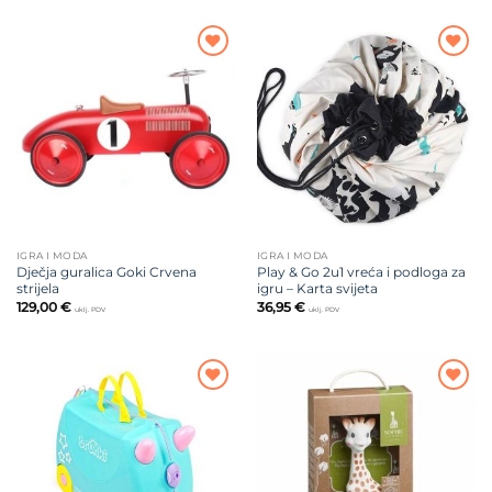
Dodajte
Dodajte
na listu
na listu
želja
želja
IGRA I MODA
IGRA I MODA
Dječja guralica Goki Crvena
Play & Go 2u1 vreća i podloga za
strijela
igru – Karta svijeta
129,00
€
36,95
€
uklj. PDV
uklj. PDV
Dodajte
Dodajte
na listu
na listu
želja
želja