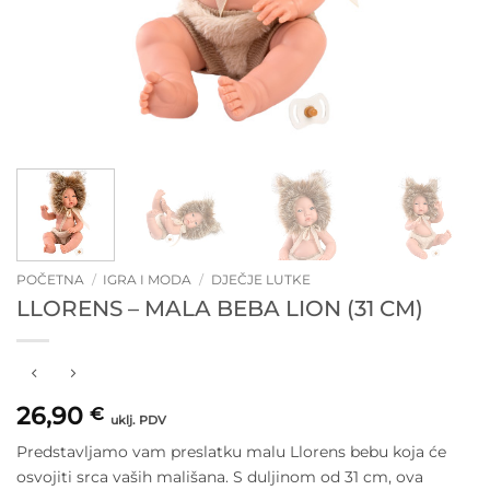
POČETNA
/
IGRA I MODA
/
DJEČJE LUTKE
LLORENS – MALA BEBA LION (31 CM)
26,90
€
uklj. PDV
Predstavljamo vam preslatku malu Llorens bebu koja će
osvojiti srca vaših mališana. S duljinom od 31 cm, ova