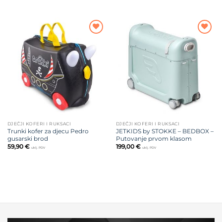
Dodajte
Dodajte
na listu
na listu
želja
želja
DJEČJI KOFERI I RUKSACI
DJEČJI KOFERI I RUKSACI
Trunki kofer za djecu Pedro
JETKIDS by STOKKE – BEDBOX –
gusarski brod
Putovanje prvom klasom
59,90
€
199,00
€
uklj. PDV
uklj. PDV