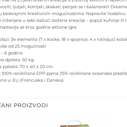
ziti, ljuljati, kotrljati, skakati, penjati se i balansirati! Drea
u beskrajnim kreativnim mogućnostima. Napravite hodalicu za 
 inženjera u sebi slažući složene kreacije – poput kuhinje ili
 nastavlja se kroz godine aktivne igre.
olazi: 34 elementa (7 x kocke, 18 x spojnice, 4 x rotirajući kotač
 više od 25 mogućnosti
 – 6 godina
na djeteta: 50 kg
e paketa: 70 x 40 x 20 cm
i: 100% reciklirana EPP pjena (15% reciklirane oceanske plast
no u: EU (Francuska i Danska)
ANI PROIZVODI