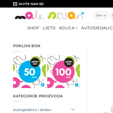
Skip
JAVITE NAM SE!
to
Pr
content
SHOP
LJETO
KOLICA
AUTOSJEDALIC
POKLON BON
KATEGORIJE PROIZVODA
Autosjedalice i dodaci