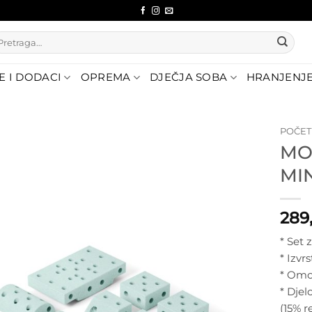
etraži:
E I DODACI
OPREMA
DJEČJA SOBA
HRANJENJ
POČE
MO
Dodajte
MI
na listu
želja
289
* Set 
* Izvr
* Omo
* Dje
(15% r