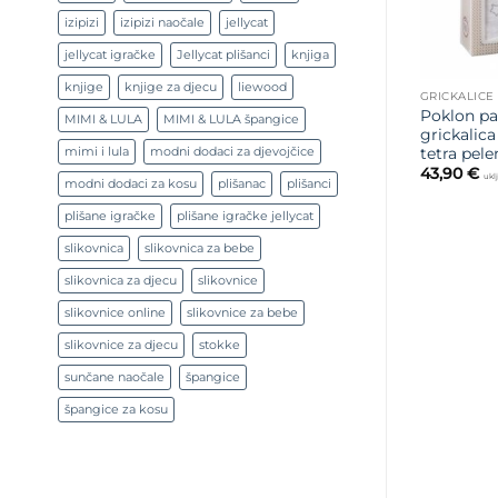
izipizi
izipizi naočale
jellycat
jellycat igračke
Jellycat plišanci
knjiga
knjige
knjige za djecu
liewood
GRICKALICE
Poklon pak
MIMI & LULA
MIMI & LULA špangice
grickalica
mimi i lula
modni dodaci za djevojčice
tetra pel
43,90
€
ukl
modni dodaci za kosu
plišanac
plišanci
plišane igračke
plišane igračke jellycat
slikovnica
slikovnica za bebe
slikovnica za djecu
slikovnice
slikovnice online
slikovnice za bebe
slikovnice za djecu
stokke
sunčane naočale
špangice
špangice za kosu