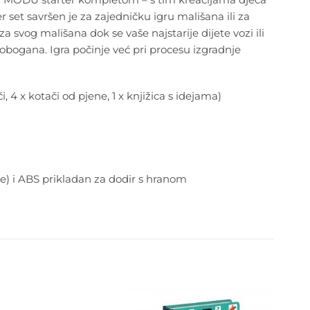
mer set savršen je za zajedničku igru mališana ili za
svog mališana dok se vaše najstarije dijete vozi ili
 tobogana. Igra počinje već pri procesu izgradnje
i, 4 x kotači od pjene, 1 x knjižica s idejama)
ike) i ABS prikladan za dodir s hranom