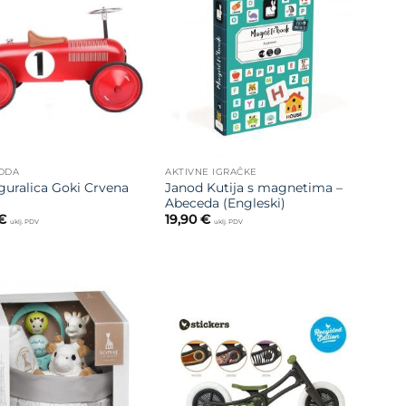
Dodajte
Dodajte
na listu
na listu
želja
želja
MODA
AKTIVNE IGRAČKE
guralica Goki Crvena
Janod Kutija s magnetima –
Abeceda (Engleski)
€
19,90
€
uklj. PDV
uklj. PDV
Dodajte
Dodajte
na listu
na listu
želja
želja