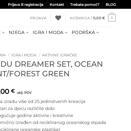
Prijava ili registracija
Kontakt
Trebate pomoć?
BLOG
PRIJAVA
KOŠARICA /
0,00
€
0
E
NJEGA
IGRA I MODA
PODRŠKA
TNA
/
IGRA I MODA
/
AKTIVNE IGRAČKE
DU DREAMER SET, OCEAN
NT/FOREST GREEN
,00
€
uklj. PDV
za izradu više od 25 jedinstvenih kreacija
stan za djecu različite dobi
gućuje godine aktivne i kreativne
lomično izrađen od recikliranog oceanskog otpada
eciklirane oceanske plastike)