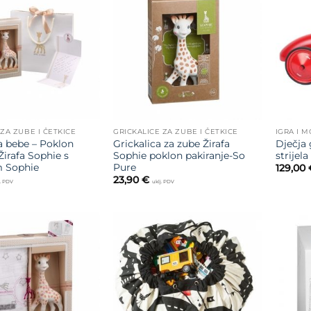
Dodajte
Dodajte
na listu
na listu
želja
želja
 ZA ZUBE I ČETKICE
GRICKALICE ZA ZUBE I ČETKICE
IGRA I 
za bebe – Poklon
Grickalica za zube Žirafa
Dječja 
Žirafa Sophie s
Sophie poklon pakiranje-So
strijela
m Sophie
Pure
129,00
23,90
€
j. PDV
uklj. PDV
Dodajte
Dodajte
na listu
na listu
želja
želja