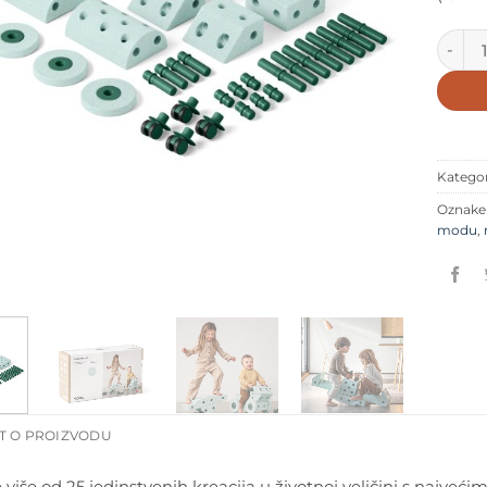
MODU 
Kategor
Oznak
modu
,
T O PROIZVODU
 više od 25 jedinstvenih kreacija u životnoj veličini s najv