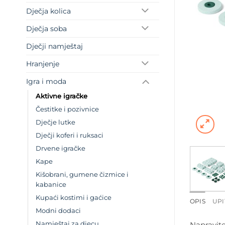
Dječja kolica
Dječja soba
Dječji namještaj
Hranjenje
Igra i moda
Aktivne igračke
Čestitke i pozivnice
Dječje lutke
Dječji koferi i ruksaci
Drvene igračke
Kape
Kišobrani, gumene čizmice i
kabanice
Kupaći kostimi i gaćice
OPIS
UPI
Modni dodaci
Napravite
Namještaj za djecu