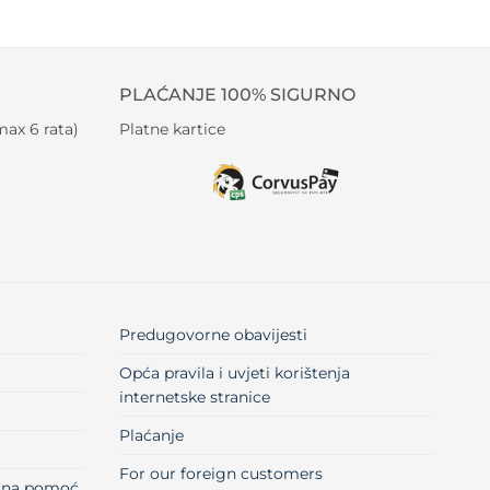
PLAĆANJE 100% SIGURNO
ax 6 rata)
Platne kartice
Predugovorne obavijesti
Opća pravila i uvjeti korištenja
internetske stranice
Plaćanje
For our foreign customers
učna pomoć