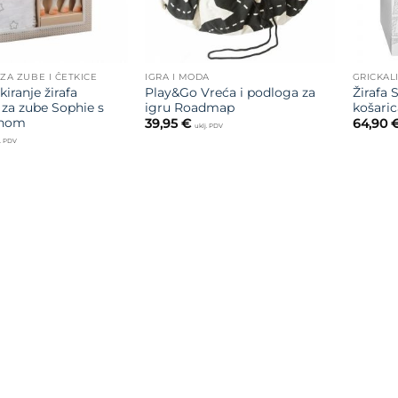
 ZA ZUBE I ČETKICE
IGRA I MODA
GRICKAL
iranje žirafa
Play&Go Vreća i podloga za
Žirafa 
 za zube Sophie s
igru Roadmap
košaric
enom
39,95
€
64,90
uklj. PDV
j. PDV