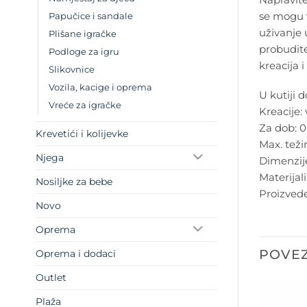
se mogu vo
Papučice i sandale
uživanje 
Plišane igračke
probudite
Podloge za igru
kreacija i
Slikovnice
Vozila, kacige i oprema
U kutiji d
Vreće za igračke
Kreacije:
Za dob: 0
Krevetići i kolijevke
Max. teži
Njega
Dimenzij
Materijal
Nosiljke za bebe
Proizvede
Novo
Oprema
POVEZ
Oprema i dodaci
Outlet
Plaža