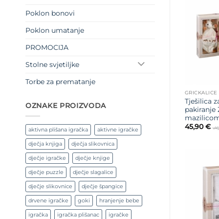
Poklon bonovi
Poklon umatanje
PROMOCIJA
Stolne svjetiljke
Torbe za prematanje
GRICKALICE
Tješilica 
OZNAKE PROIZVODA
pakiranje 
mazilico
45,90
€
ukl
aktivna plišana igračka
aktivne igračke
dječja knjiga
dječja slikovnica
dječje igračke
dječje knjige
dječje puzzle
dječje slagalice
dječje slikovnice
dječje špangice
drvene igračke
goki
hranjenje bebe
igračka
igračka plišanac
igračke