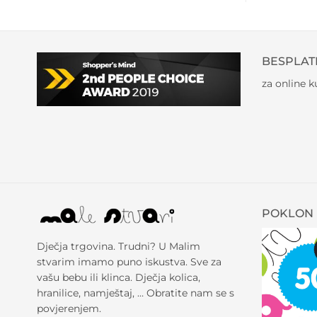
BESPLAT
za online 
POKLON 
Dječja trgovina. Trudni? U Malim
stvarim imamo puno iskustva. Sve za
vašu bebu ili klinca. Dječja kolica,
hranilice, namještaj, … Obratite nam se s
povjerenjem.