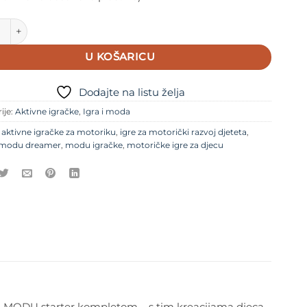
Dreamer set, Ocean Mint/Forest Green količina
U KOŠARICU
Dodajte na listu želja
ije:
Aktivne igračke
,
Igra i moda
e
aktivne igračke za motoriku
,
igre za motorički razvoj djeteta
,
modu dreamer
,
modu igračke
,
motoričke igre za djecu
ećim MODU starter kompletom – s tim kreacijama djeca