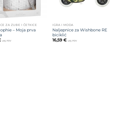
ICE ZA ZUBE I ČETKICE
IGRA I MODA
Sophie – Moja prva
Naljepnice za Wishbone RE
a
biciklić
€
16,59
€
uklj. PDV
uklj. PDV