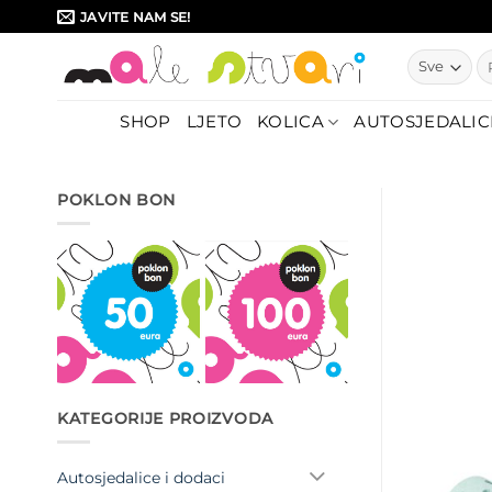
Skip
JAVITE NAM SE!
to
Pr
content
SHOP
LJETO
KOLICA
AUTOSJEDALIC
POKLON BON
KATEGORIJE PROIZVODA
Autosjedalice i dodaci