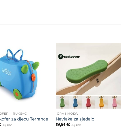
Dodajte
Dodajte
na listu
na listu
želja
želja
OFERI I RUKSACI
IGRA I MODA
kofer za djecu Terrance
Navlaka za sjedalo
€
19,91
€
uklj. PDV
uklj. PDV