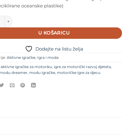
eciklirane oceanske plastike)
xplorer set, Ocean Mint/Forest Green količina
U KOŠARICU
Dodajte na listu želja
ije:
Aktivne igračke
,
Igra i moda
e
aktivne igračke za motoriku
,
igre za motorički razvoj djeteta
,
modu dreamer
,
modu igračke
,
motoričke igre za djecu