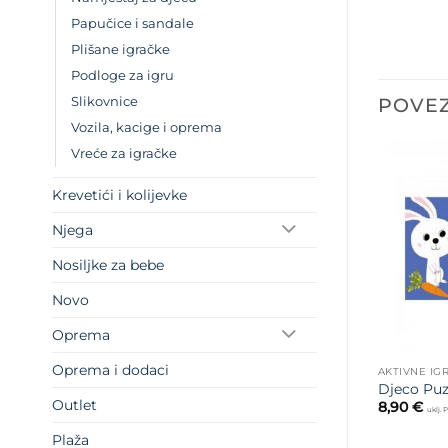
Papučice i sandale
Plišane igračke
Podloge za igru
POVEZ
Slikovnice
Vozila, kacige i oprema
Vreće za igračke
Krevetići i kolijevke
Njega
Nosiljke za bebe
Novo
Oprema
Oprema i dodaci
AKTIVNE IG
Djeco Puzz
Outlet
8,90
€
uklj.
Plaža