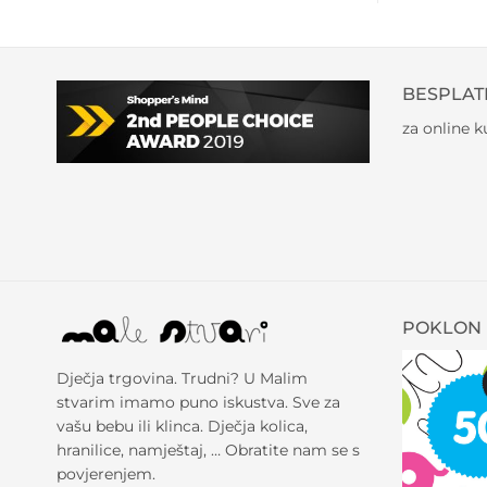
BESPLAT
za online 
POKLON 
Dječja trgovina. Trudni? U Malim
stvarim imamo puno iskustva. Sve za
vašu bebu ili klinca. Dječja kolica,
hranilice, namještaj, … Obratite nam se s
povjerenjem.