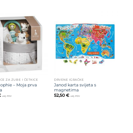
Dodajte
Dodajte
na listu
na listu
želja
želja
ICE ZA ZUBE I ČETKICE
DRVENE IGRAČKE
Sophie – Moja prva
Janod karta svijeta s
a
magnetima
€
52,50
€
uklj. PDV
uklj. PDV