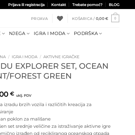
Prijava ili registracija
Kontakt
Trebate pomoć?
BLOG
PRIJAVA
KOŠARICA /
0,00
€
0
E
NJEGA
IGRA I MODA
PODRŠKA
TNA
/
IGRA I MODA
/
AKTIVNE IGRAČKE
DU EXPLORER SET, OCEAN
NT/FOREST GREEN
,00
€
uklj. PDV
za izradu brzih vozila i različitih kreacija za
iranje
lan poklon za mališane
šen set srednje veličine za istraživanje aktivne igre
lomično izrađen od recikliranog oceanskog otpada