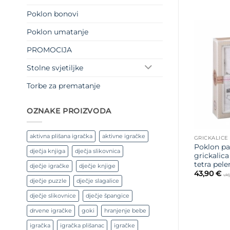
Poklon bonovi
Poklon umatanje
PROMOCIJA
Stolne svjetiljke
Torbe za prematanje
OZNAKE PROIZVODA
aktivna plišana igračka
aktivne igračke
GRICKALICE
Poklon pak
dječja knjiga
dječja slikovnica
grickalica
tetra pel
dječje igračke
dječje knjige
43,90
€
ukl
dječje puzzle
dječje slagalice
dječje slikovnice
dječje špangice
drvene igračke
goki
hranjenje bebe
igračka
igračka plišanac
igračke