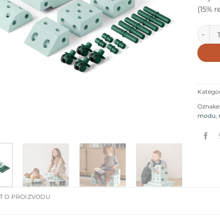
(15% r
MODU E
Kategor
Oznak
modu
,
T O PROIZVODU