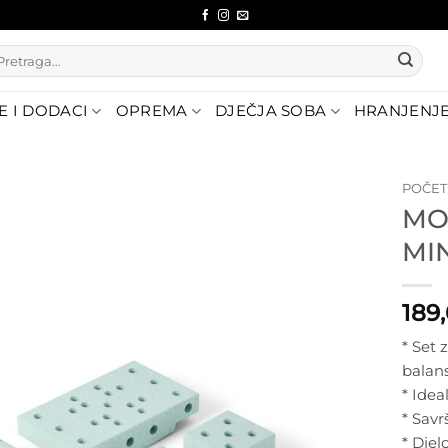
etraži:
E I DODACI
OPREMA
DJEČJA SOBA
HRANJENJ
POČE
MO
Dodajte
MI
na listu
želja
189
* Set 
balans
* Idea
* Savr
* Dje