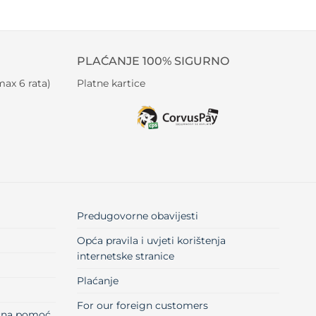
PLAĆANJE 100% SIGURNO
ax 6 rata)
Platne kartice
Predugovorne obavijesti
Opća pravila i uvjeti korištenja
internetske stranice
Plaćanje
For our foreign customers
učna pomoć