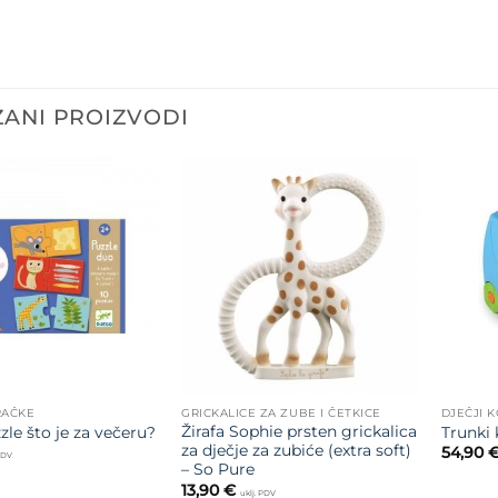
ANI PROIZVODI
Dodajte
Dodajte
na listu
na listu
želja
želja
RAČKE
GRICKALICE ZA ZUBE I ČETKICE
DJEČJI K
Žirafa Sophie prsten grickalica
le što je za večeru?
Trunki 
za dječje za zubiće (extra soft)
54,90
 PDV
– So Pure
13,90
€
uklj. PDV