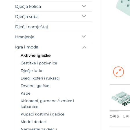
Dječja kolica
Dječja soba
Dječji namještaj
Hranjenje
Igra i moda
Aktivne igračke
Čestitke i pozivnice
Dječje lutke
Dječji koferi i ruksaci
Drvene igračke
Kape
Kišobrani, gumene čizmice i
kabanice
Kupaći kostimi i gaćice
OPIS
UPI
Modni dodaci
Namještaj za djecu