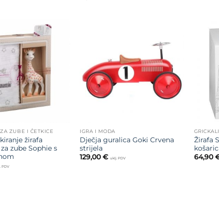
Dodajte
Dodajte
na listu
na listu
želja
želja
 ZA ZUBE I ČETKICE
IGRA I MODA
GRICKAL
iranje žirafa
Dječja guralica Goki Crvena
Žirafa 
 za zube Sophie s
strijela
košaric
enom
129,00
€
64,90
uklj. PDV
j. PDV