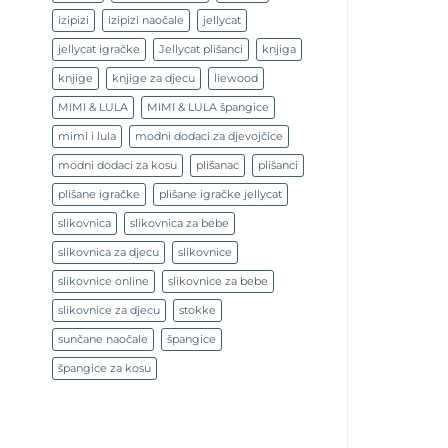
izipizi
izipizi naočale
jellycat
jellycat igračke
Jellycat plišanci
knjiga
knjige
knjige za djecu
liewood
MIMI & LULA
MIMI & LULA špangice
mimi i lula
modni dodaci za djevojčice
modni dodaci za kosu
plišanac
plišanci
plišane igračke
plišane igračke jellycat
slikovnica
slikovnica za bebe
slikovnica za djecu
slikovnice
slikovnice online
slikovnice za bebe
slikovnice za djecu
stokke
sunčane naočale
špangice
špangice za kosu