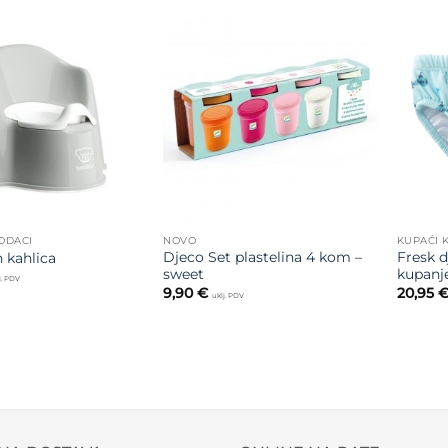
Dodajte
Dodajte
na listu
na listu
želja
želja
DODACI
NOVO
KUPAĆI K
Djeco Set plastelina 4 kom –
Fresk d
 kahlica
sweet
kupanj
j. PDV
9,90
€
20,95
uklj. PDV