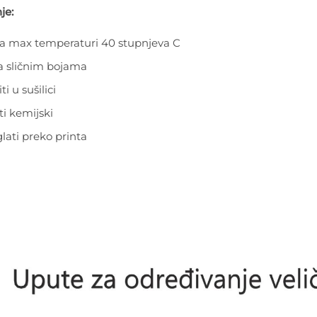
je:
na max temperaturi 40 stupnjeva C
sa sličnim bojama
ti u sušilici
ti kemijski
lati preko printa