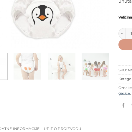
unutar
Veličina
My Car
SKU:
N
Kategor
Oznak
gaćice
,
DATNE INFORMACIJE
UPIT O PROIZVODU