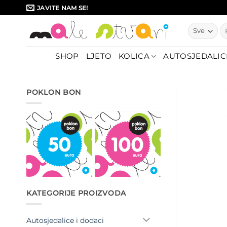
Skip
JAVITE NAM SE!
to
Pr
content
SHOP
LJETO
KOLICA
AUTOSJEDALIC
POKLON BON
KATEGORIJE PROIZVODA
Autosjedalice i dodaci