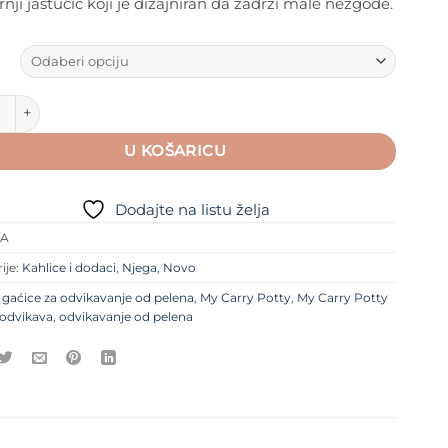
nji jastučić koji je dizajniran da zadrži male nezgode.
ry Potty gaćice za odvikavanje od pelena - Pingvin set 3 kom 
U KOŠARICU
Dodajte na listu želja
/A
ije:
Kahlice i dodaci
,
Njega
,
Novo
e
gaćice za odvikavanje od pelena
,
My Carry Potty
,
My Carry Potty
odvikava
,
odvikavanje od pelena