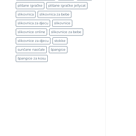
plišane igračke
plišane igračke jellycat
slikovnica
slikovnica za bebe
slikovnica za djecu
slikovnice
slikovnice online
slikovnice za bebe
slikovnice za djecu
stokke
sunčane naočale
špangice
špangice za kosu