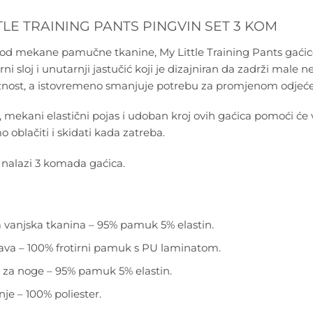
TLE TRAINING PANTS PINGVIN SET 3 KOM
od mekane pamučne tkanine, My Little Training Pants gaćice
ni sloj i unutarnji jastučić koji je dizajniran da zadrži m
ažnost, a istovremeno smanjuje potrebu za promjenom odjeće
v, mekani elastični pojas i udoban kroj ovih gaćica pomoći će
 oblačiti i skidati kada zatreba.
 nalazi 3 komada gaćica.
 vanjska tkanina – 95% pamuk 5% elastin.
va – 100% frotirni pamuk s PU laminatom.
 za noge – 95% pamuk 5% elastin.
je – 100% poliester.