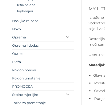
Tetra pelene
MY LIT
Toplomjeri
Izrađene 
Nosiljke za bebe
vodootpor
osjeti vl
Novo
Oprema
Rastezlji
moći samo
Oprema i dodaci
Outlet
U setu se
Plaža
Materijal:
Poklon bonovi
Glavna
Poklon umatanje
Podsta
PROMOCIJA
Otvori
Stolne svjetiljke
Punjen
Torbe za prematanje