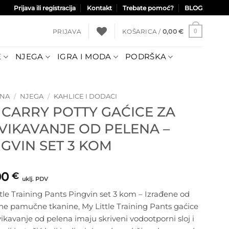
Prijava ili registracija
Kontakt
Trebate pomoć?
BLOG
PRIJAVA
KOŠARICA /
0,00
€
0
E
NJEGA
IGRA I MODA
PODRŠKA
TNA
/
NJEGA
/
KAHLICE I DODACI
 CARRY POTTY GAĆICE ZA
VIKAVANJE OD PELENA –
NGVIN SET 3 KOM
00
€
uklj. PDV
tle Training Pants Pingvin set 3 kom – Izrađene od
e pamučne tkanine, My Little Training Pants gaćice
ikavanje od pelena imaju skriveni vodootporni sloj i