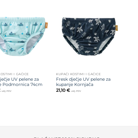
je:
40,00 €.
80,00 €.
Dodajte
Dodajte
na listu
na listu
želja
želja
OSTIMI I GAĆICE
KUPAĆI KOSTIMI I GAĆICE
ječje UV pelene za
Fresk dječje UV pelene za
e Podmornica 74cm
kupanje Kornjača
€
21,10
€
uklj. PDV
uklj. PDV