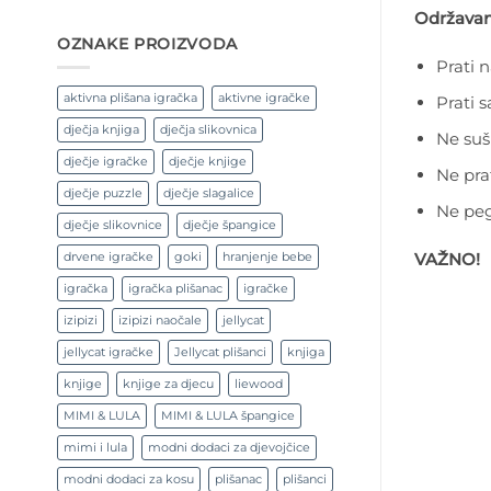
Održavan
OZNAKE PROIZVODA
Prati 
aktivna plišana igračka
aktivne igračke
Prati 
dječja knjiga
dječja slikovnica
Ne suši
dječje igračke
dječje knjige
Ne pra
dječje puzzle
dječje slagalice
Ne peg
dječje slikovnice
dječje špangice
VAŽNO!
drvene igračke
goki
hranjenje bebe
igračka
igračka plišanac
igračke
izipizi
izipizi naočale
jellycat
jellycat igračke
Jellycat plišanci
knjiga
knjige
knjige za djecu
liewood
MIMI & LULA
MIMI & LULA špangice
mimi i lula
modni dodaci za djevojčice
modni dodaci za kosu
plišanac
plišanci