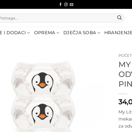
etraži:
E I DODACI
OPREMA
DJEČJA SOBA
HRANJENJ
POČE
MY
Dodajte
OD
na listu
želja
PI
34,
My Lit
mekan
za odv