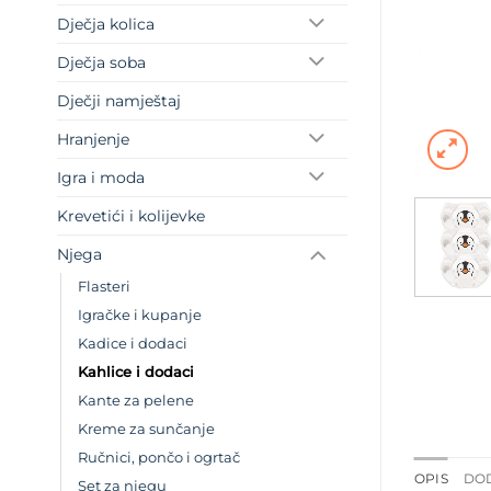
Dječja kolica
Dječja soba
Dječji namještaj
Hranjenje
Igra i moda
Krevetići i kolijevke
Njega
Flasteri
Igračke i kupanje
Kadice i dodaci
Kahlice i dodaci
Kante za pelene
Kreme za sunčanje
Ručnici, pončo i ogrtač
OPIS
DO
Set za njegu