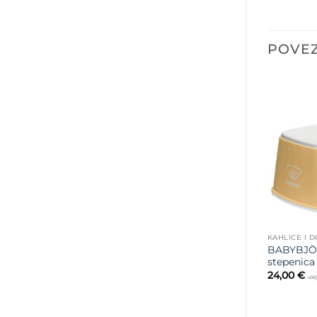
POVEZ
KAHLICE I 
BABYBJÖ
stepenica
24,00
€
ukl