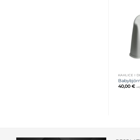
KAHLICE I 
Babybjörn
40,00
€
ukl