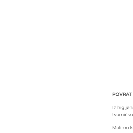
POVRAT 
Iz higije
tvorničku
Molimo ko