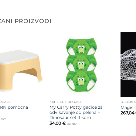
ANI PROIZVODI
Dodajte
Dodajte
na listu
na listu
želja
želja
DODACI
KAHLICE I DODACI
DJEČJA 
RN pomoćna
My Carry Potty gaćice za
Magis 
odvikavanje od pelena –
267,04
Dinosaur set 3 kom
j. PDV
34,00
€
uklj. PDV