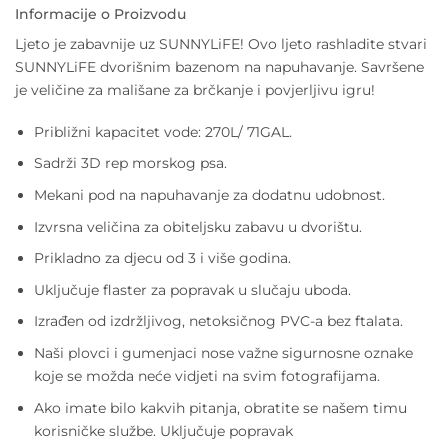
cijena
cijena
Informacije o Proizvodu
bila
je:
je:
40,00 €.
Ljeto je zabavnije uz SUNNYLiFE! Ovo ljeto rashladite stvari
80,00 €.
SUNNYLiFE dvorišnim bazenom na napuhavanje. Savršene
je veličine za mališane za brčkanje i povjerljivu igru!
Približni kapacitet vode: 270L/ 71GAL.
Sadrži 3D rep morskog psa.
Mekani pod na napuhavanje za dodatnu udobnost.
Izvrsna veličina za obiteljsku zabavu u dvorištu.
Prikladno za djecu od 3 i više godina.
Uključuje flaster za popravak u slučaju uboda.
Izrađen od izdržljivog, netoksičnog PVC-a bez ftalata.
Naši plovci i gumenjaci nose važne sigurnosne oznake
koje se možda neće vidjeti na svim fotografijama.
Ako imate bilo kakvih pitanja, obratite se našem timu
korisničke službe. Uključuje popravak