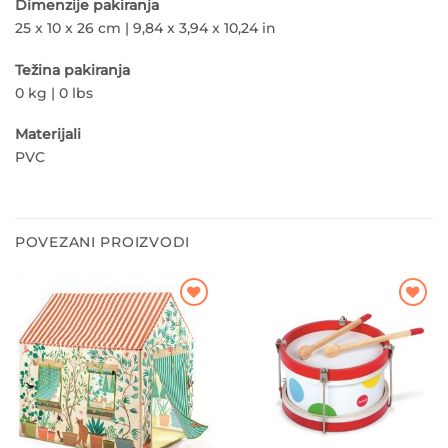
Dimenzije pakiranja
25 x 10 x 26 cm | 9,84 x 3,94 x 10,24 in
Težina pakiranja
0 kg | 0 lbs
Materijali
PVC
POVEZANI PROIZVODI
Dodajte
Dodajte
na listu
na listu
želja
želja