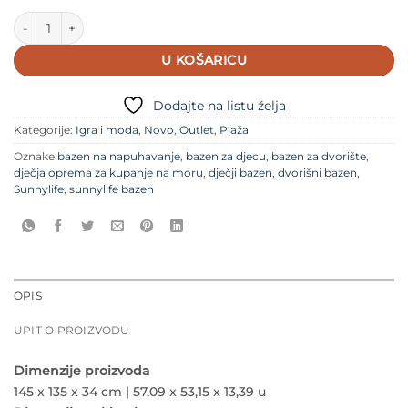
Sunnylife dvorišni bazen na napuhavanje - Ocean Rose količina
U KOŠARICU
Dodajte na listu želja
Kategorije:
Igra i moda
,
Novo
,
Outlet
,
Plaža
Oznake
bazen na napuhavanje
,
bazen za djecu
,
bazen za dvorište
,
dječja oprema za kupanje na moru
,
dječji bazen
,
dvorišni bazen
,
Sunnylife
,
sunnylife bazen
OPIS
UPIT O PROIZVODU
Dimenzije proizvoda
145 x 135 x 34 cm | 57,09 x 53,15 x 13,39 u