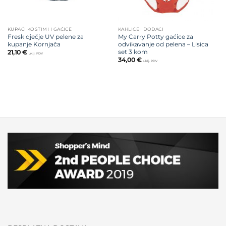
KUPAĆI KOSTIMI I GAĆICE
KAHLICE I DODACI
Fresk dječje UV pelene za
My Carry Potty gaćice za
kupanje Kornjača
odvikavanje od pelena – Lisica
set 3 kom
21,10
€
uklj. PDV
34,00
€
uklj. PDV