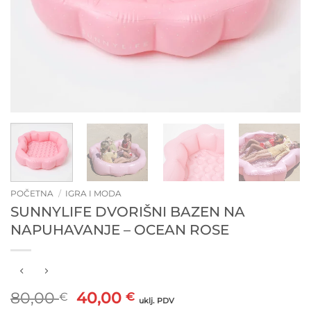
POČETNA
/
IGRA I MODA
SUNNYLIFE DVORIŠNI BAZEN NA
NAPUHAVANJE – OCEAN ROSE
Izvorna
Trenutna
80,00
40,00
€
€
uklj. PDV