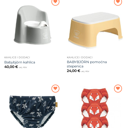
Dodajte
Dodajte
na listu
na listu
želja
želja
KAHLICE I DODACI
KAHLICE I DODACI
BABYBJÖRN pomoćna
Babybjörn kahlica
stepenica
40,00
€
uklj. PDV
24,00
€
uklj. PDV
Dodajte
Dodajte
na listu
na listu
želja
želja