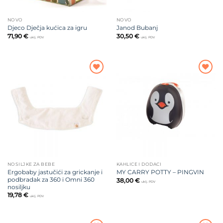
NOVO
NOVO
Djeco Dječja kućica za igru
Janod Bubanj
71,90
€
30,50
€
uklj. PDV
uklj. PDV
Dodajte
Dodajte
na listu
na listu
želja
želja
NOSILJKE ZA BEBE
KAHLICE I DODACI
Ergobaby jastučići za grickanje i
MY CARRY POTTY – PINGVIN
podbradak za 360 i Omni 360
38,00
€
uklj. PDV
nosiljku
19,78
€
uklj. PDV