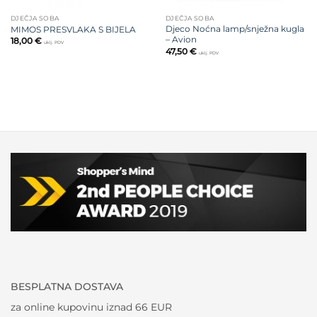
DJEČJA SOBA
DJEČJA SOBA
Djeco Noćna lamp/snježna kugla
MIMOS PRESVLAKA S BIJELA
– Avion
18,00
€
uklj. PDV
47,50
€
uklj. PDV
BESPLATNA DOSTAVA
za online kupovinu iznad 66 EUR