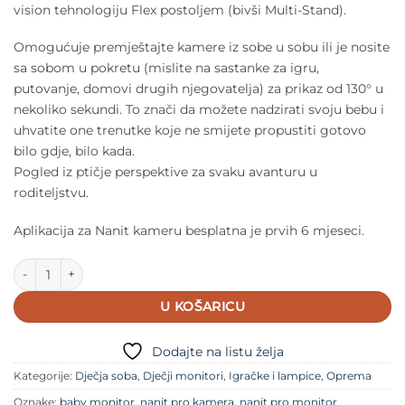
vision tehnologiju Flex postoljem (bivši Multi-Stand).
Omogućuje premještajte kamere iz sobe u sobu ili je nosite
sa sobom u pokretu (mislite na sastanke za igru,
putovanje, domovi drugih njegovatelja) za prikaz od 130° u
nekoliko sekundi. To znači da možete nadzirati svoju bebu i
uhvatite one trenutke koje ne smijete propustiti gotovo
bilo gdje, bilo kada.
Pogled iz ptičje perspektive za svaku avanturu u
roditeljstvu.
Aplikacija za Nanit kameru besplatna je prvih 6 mjeseci.
Nanit Baby monitor + Flex Duo količina
U KOŠARICU
Dodajte na listu želja
Kategorije:
Dječja soba
,
Dječji monitori
,
Igračke i lampice
,
Oprema
Oznake:
baby monitor
,
nanit pro kamera
,
nanit pro monitor