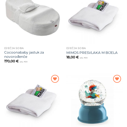
Dodajte
Dodajte
na listu
na listu
želja
želja
DJEČJA SOBA
DJEČJA SOBA
Cocoonababy jastuk za
MIMOS PRESVLAKA M BIJELA
novorođenče
18,00
€
uklj. PDV
170,00
€
uklj. PDV
Dodajte
Dodajte
na listu
na listu
želja
želja