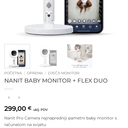
POČETNA
/
OPREMA
/
DJEČJI MONITORI
NANIT BABY MONITOR + FLEX DUO
299,00
€
uklj. PDV
Nanit Pro Camera najnapredniji pametni baby monitor s
računalom na svijetu