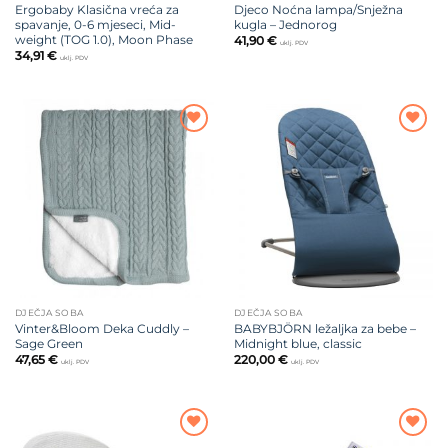
Ergobaby Klasična vreća za
Djeco Noćna lampa/Snježna
spavanje, 0-6 mjeseci, Mid-
kugla – Jednorog
weight (TOG 1.0), Moon Phase
41,90
€
uklj. PDV
34,91
€
uklj. PDV
Dodajte
Dodajte
na listu
na listu
želja
želja
DJEČJA SOBA
DJEČJA SOBA
Vinter&Bloom Deka Cuddly –
BABYBJÖRN ležaljka za bebe –
Sage Green
Midnight blue, classic
47,65
€
220,00
€
uklj. PDV
uklj. PDV