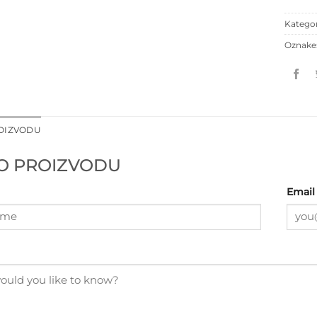
Kategor
Oznake
ROIZVODU
 O PROIZVODU
Email