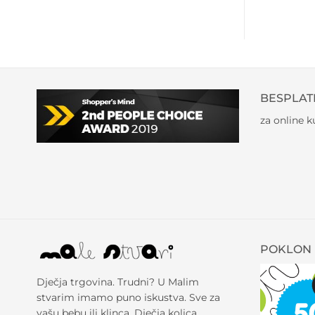
BESPLAT
za online 
POKLON 
Dječja trgovina. Trudni? U Malim
stvarim imamo puno iskustva. Sve za
vašu bebu ili klinca. Dječja kolica,