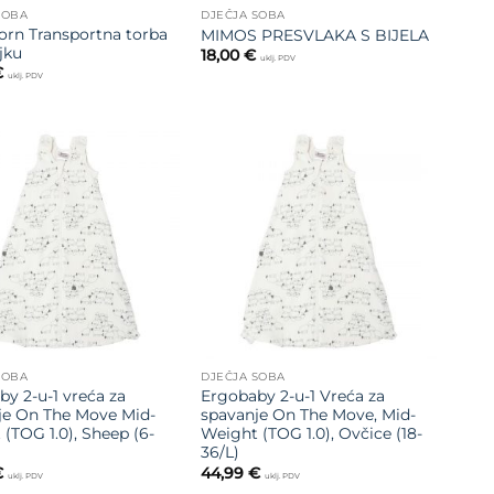
SOBA
DJEČJA SOBA
orn Transportna torba
MIMOS PRESVLAKA S BIJELA
ljku
18,00
€
uklj. PDV
€
uklj. PDV
Dodajte
Dodajte
na listu
na listu
želja
želja
SOBA
DJEČJA SOBA
y 2-u-1 vreća za
Ergobaby 2-u-1 Vreća za
je On The Move Mid-
spavanje On The Move, Mid-
(TOG 1.0), Sheep (6-
Weight (TOG 1.0), Ovčice (18-
36/L)
€
44,99
€
uklj. PDV
uklj. PDV