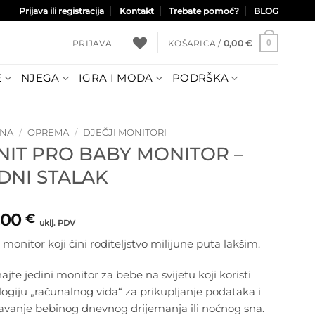
Prijava ili registracija
Kontakt
Trebate pomoć?
BLOG
PRIJAVA
KOŠARICA /
0,00
€
0
E
NJEGA
IGRA I MODA
PODRŠKA
TNA
/
OPREMA
/
DJEČJI MONITORI
NIT PRO BABY MONITOR –
DNI STALAK
,00
€
uklj. PDV
monitor koji čini roditeljstvo milijune puta lakšim.
jte jedini monitor za bebe na svijetu koji koristi
ogiju „računalnog vida“ za prikupljanje podataka i
avanje bebinog dnevnog drijemanja ili noćnog sna.