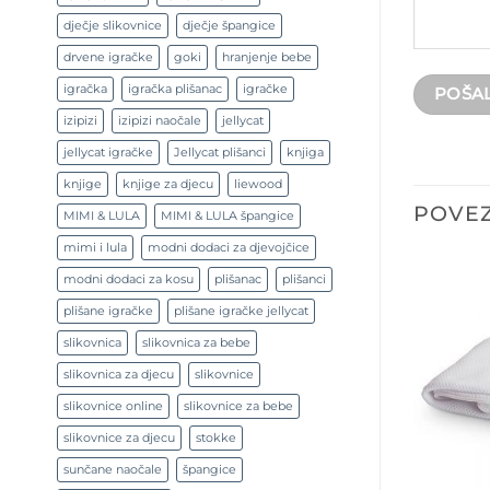
dječje slikovnice
dječje špangice
drvene igračke
goki
hranjenje bebe
igračka
igračka plišanac
igračke
izipizi
izipizi naočale
jellycat
jellycat igračke
Jellycat plišanci
knjiga
knjige
knjige za djecu
liewood
POVEZ
MIMI & LULA
MIMI & LULA špangice
mimi i lula
modni dodaci za djevojčice
modni dodaci za kosu
plišanac
plišanci
plišane igračke
plišane igračke jellycat
slikovnica
slikovnica za bebe
slikovnica za djecu
slikovnice
slikovnice online
slikovnice za bebe
slikovnice za djecu
stokke
sunčane naočale
špangice