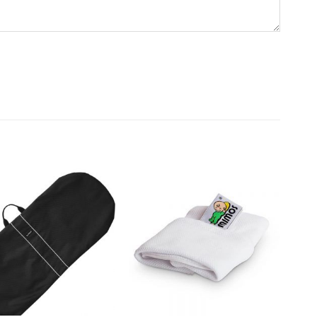
Dodajte
Dodajte
na listu
na listu
želja
želja