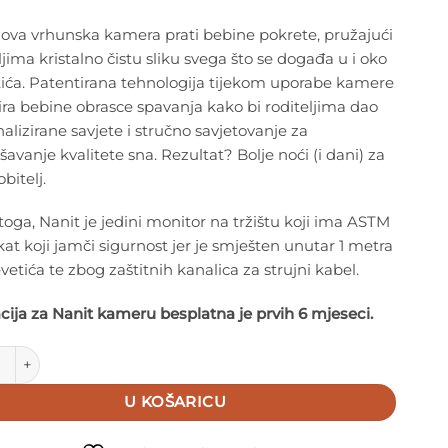
-ova vrhunska kamera prati bebine pokrete, pružajući
ljima kristalno čistu sliku svega što se događa u i oko
tića. Patentirana tehnologija tijekom uporabe kamere
ira bebine obrasce spavanja kako bi roditeljima dao
alizirane savjete i stručno savjetovanje za
šavanje kvalitete sna. Rezultat? Bolje noći (i dani) za
obitelj.
oga, Nanit je jedini monitor na tržištu koji ima ASTM
ikat koji jamči sigurnost jer je smješten unutar 1 metra
vetića te zbog zaštitnih kanalica za strujni kabel.
cija za Nanit kameru besplatna je prvih 6 mjeseci.
Pro Baby monitor – Podni stalak količina
U KOŠARICU