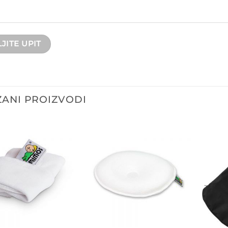
ANI PROIZVODI
Dodajte
Dodajte
na listu
na listu
želja
želja