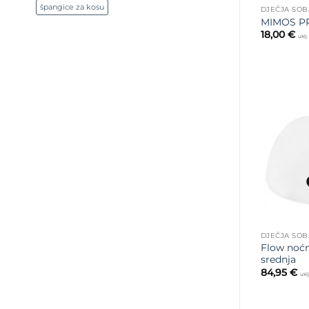
špangice za kosu
DJEČJA SOB
MIMOS P
18,00
€
uklj
DJEČJA SOB
Flow noć
srednja
84,95
€
ukl