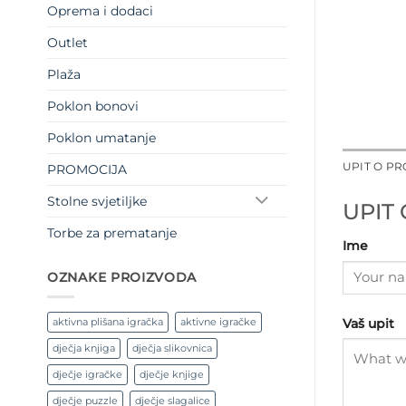
Oprema i dodaci
Outlet
Plaža
Poklon bonovi
Poklon umatanje
UPIT O P
PROMOCIJA
Stolne svjetiljke
UPIT
Torbe za prematanje
Ime
OZNAKE PROIZVODA
aktivna plišana igračka
aktivne igračke
Vaš upit
dječja knjiga
dječja slikovnica
dječje igračke
dječje knjige
dječje puzzle
dječje slagalice