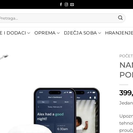
etraži:
E I DODACI
OPREMA
DJEČJA SOBA
HRANJENJ
POČE
NA
Dodajte
PO
na listu
želja
399
Jedan 
Upozna
tehnol
prouč