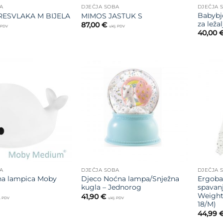
A
DJEČJA SOBA
DJEČJA 
Babybj
RESVLAKA M BIJELA
MIMOS JASTUK S
za leža
87,00
€
. PDV
uklj. PDV
40,00
Dodajte
Dodajte
na listu
na listu
želja
želja
A
DJEČJA SOBA
DJEČJA 
na lampica Moby
Djeco Noćna lampa/Snježna
Ergobab
kugla – Jednorog
spavan
Weight 
41,90
€
j. PDV
uklj. PDV
18/M)
44,99