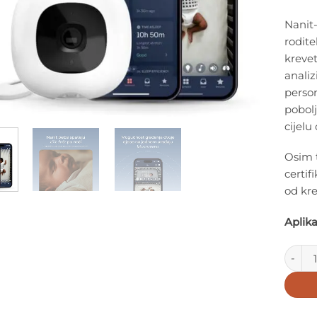
Nanit
rodite
kreve
analiz
person
pobolj
cijelu 
Osim t
certif
od kre
Aplika
Nanit 