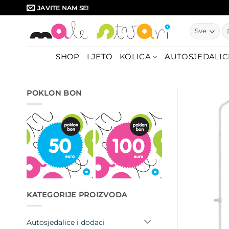
Skip
JAVITE NAM SE!
to
Pr
content
SHOP
LJETO
KOLICA
AUTOSJEDALIC
POKLON BON
KATEGORIJE PROIZVODA
Autosjedalice i dodaci