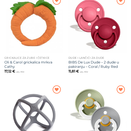
Dodajte
Dodajte
na listu
na listu
želja
želja
GRICKALICE ZA ZUBE I ČETKICE
DUDE I LANČIĆI ZA DUDE
Oli & Carol grickalica mrkva
BIBS De Lux Dude – 2 dude u
Cathy
pakiranju – Coral / Ruby Red
17,12
€
11,81
€
uklj. PDV
uklj. PDV
Dodajte
Dodajte
na listu
na listu
želja
želja