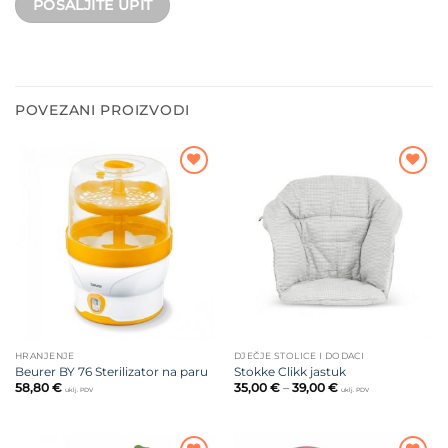
POVEZANI PROIZVODI
Dodajte
Dodajte
na listu
na listu
želja
želja
HRANJENJE
DJEČJE STOLICE I DODACI
Beurer BY 76 Sterilizator na paru
Stokke Clikk jastuk
Raspon
58,80
€
35,00
€
–
39,00
€
uklj. PDV
uklj. PDV
cijena:
od
35,00 €
do
39,00 €