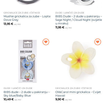
GRICKALICE ZA ZUBE I ČETKICE
DUDE I LANČIĆI ZA DUDE
Mushie grickalica za zube – Lopta
BIBS Dude – 2 dude u pakiranju –
Dove Grey
Sage Night / Cloud Night (svijetle
u mraku)
13,95
€
uklj. PDV
11,95
€
uklj. PDV
Dodajte
Dodajte
na listu
na listu
želja
želja
DUDE I LANČIĆI ZA DUDE
GRICKALICE ZA ZUBE I ČETKICE
BIBS dude – 2 dude u pakiranju –
Oli&Carol mini grickalica – Cvijet
Sky blue/Baby Blue
Hawaii
10,49
€
9,90
€
uklj. PDV
uklj. PDV