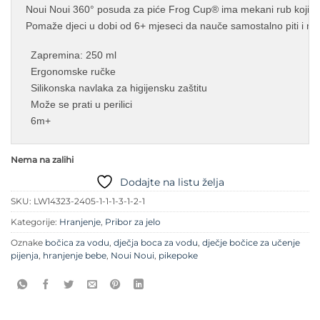
Noui Noui 360° posuda za piće Frog Cup® ima mekani rub koji se a
Pomaže djeci u dobi od 6+ mjeseci da nauče samostalno piti i mož
Zapremina: 250 ml
Ergonomske ručke
Silikonska navlaka za higijensku zaštitu
Može se prati u perilici
6m+
Nema na zalihi
Dodajte na listu želja
SKU:
LW14323-2405-1-1-1-3-1-2-1
Kategorije:
Hranjenje
,
Pribor za jelo
Oznake
bočica za vodu
,
dječja boca za vodu
,
dječje bočice za učenje
pijenja
,
hranjenje bebe
,
Noui Noui
,
pikepoke