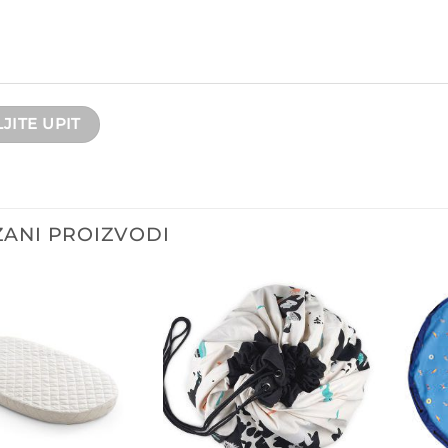
ANI PROIZVODI
Dodajte
Dodajte
na listu
na listu
želja
želja