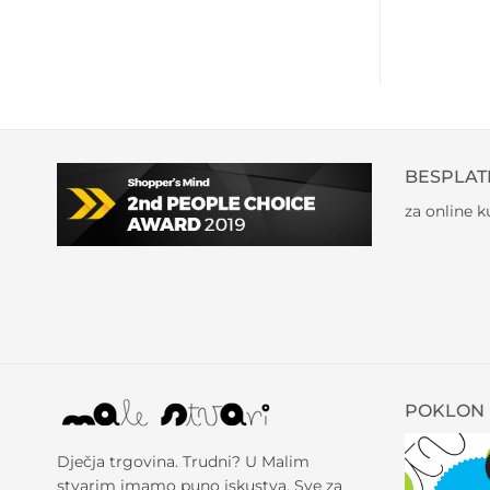
BESPLAT
za online 
POKLON 
Dječja trgovina. Trudni? U Malim
stvarim imamo puno iskustva. Sve za