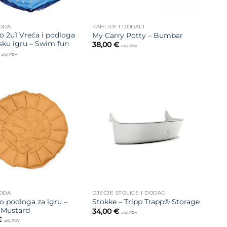
MODA
KAHLICE I DODACI
o 2u1 Vreća i podloga
My Carry Potty – Bumbar
sku igru – Swim fun
38,00
€
uklj. PDV
uklj. PDV
Dodajte
Dodajte
na listu
na listu
želja
želja
MODA
DJEČJE STOLICE I DODACI
o podloga za igru –
Stokke – Tripp Trapp® Storage
Mustard
34,00
€
uklj. PDV
€
uklj. PDV