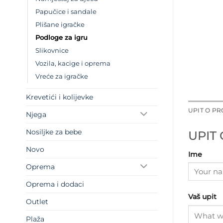
Papučice i sandale
Plišane igračke
Podloge za igru
Slikovnice
Vozila, kacige i oprema
Vreće za igračke
Krevetići i kolijevke
UPIT O P
Njega
Nosiljke za bebe
UPIT
Novo
Ime
Oprema
Oprema i dodaci
Vaš upit
Outlet
Plaža