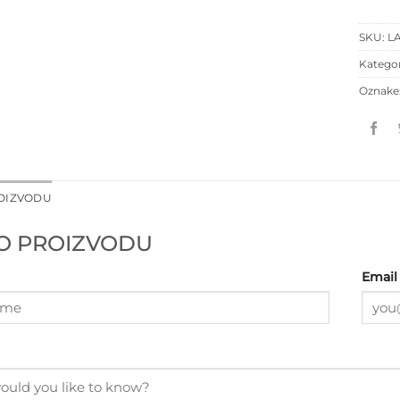
SKU:
L
Kategor
Oznake
ROIZVODU
 O PROIZVODU
Email