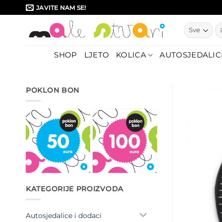
Skip
JAVITE NAM SE!
to
Pr
content
SHOP
LJETO
KOLICA
AUTOSJEDALIC
POKLON BON
KATEGORIJE PROIZVODA
Autosjedalice i dodaci