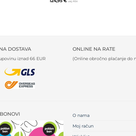
124,95
€
uklj. PDV
NA DOSTAVA
ONLINE NA RATE
kupovinu iznad 66 EUR
(Online obročno plaćanje do m
BONOVI
O nama
Moj račun