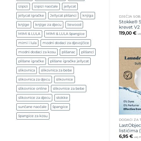
izipizi
izipizi naočale
jellycat
jellycat igračke
Jellycat plišanci
knjiga
DJEČJA SOB
Stokke® S
knjige
knjige za djecu
liewood
krevet V2
119,00
€
MIMI & LULA
MIMI & LULA špangice
ukl
mimi i lula
modni dodaci za djevojčice
modni dodaci za kosu
plišanac
plišanci
plišane igračke
plišane igračke jellycat
slikovnica
slikovnica za bebe
slikovnica za djecu
slikovnice
slikovnice online
slikovnice za bebe
slikovnice za djecu
stokke
sunčane naočale
špangice
špangice za kosu
DODACI ZA 
LastObjec
listićima 
6,95
€
uklj. 