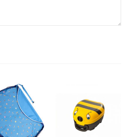
Dodajte
Dodajte
na listu
na listu
želja
želja