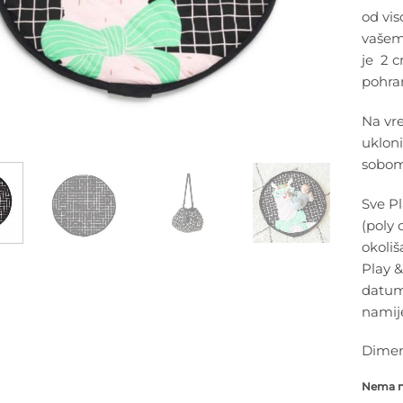
od vi
vašem
je 2 c
pohra
Na vr
ukloni
sobom
Sve P
(poly 
okoliš
Play &
datum
namij
Dimen
Nema na