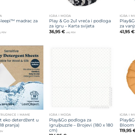
A
IGRA I MODA
IGRA I 
leepi™ madrac za
Play & Go 2u1 vreća i podloga
Play&G
za igru – Karta svijeta
za vanj
36,95
€
41,95
€
j. PDV
uklj. PDV
Dodajte
Dodajte
na listu
na listu
želja
želja
TRUDNICE I MAME
IGRA I MODA
IGRA I 
t eko deterdžent u
Play&Go podloga za
Play&G
(18 pranja)
igru/puzzle – Brojevi (180 x 180
Bloom 
cm)
119,95
PDV