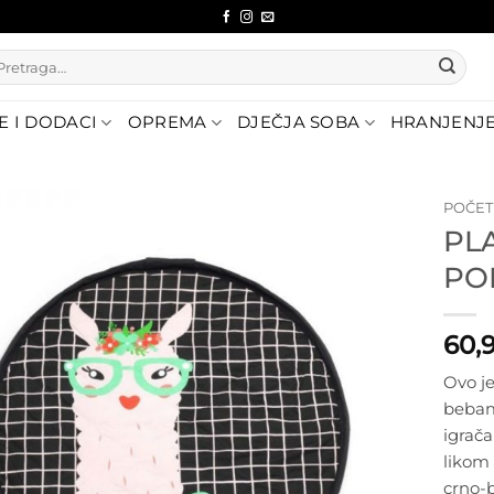
etraži:
E I DODACI
OPREMA
DJEČJA SOBA
HRANJENJ
POČE
PL
Dodajte
PO
na listu
želja
60,
Ovo j
bebam
igrača
likom 
crno-b