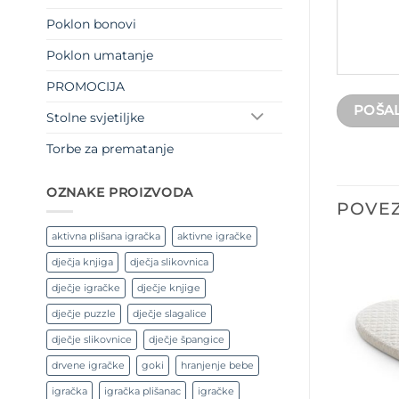
Poklon bonovi
Poklon umatanje
PROMOCIJA
Stolne svjetiljke
Torbe za prematanje
OZNAKE PROIZVODA
POVEZ
aktivna plišana igračka
aktivne igračke
dječja knjiga
dječja slikovnica
dječje igračke
dječje knjige
dječje puzzle
dječje slagalice
dječje slikovnice
dječje špangice
drvene igračke
goki
hranjenje bebe
igračka
igračka plišanac
igračke