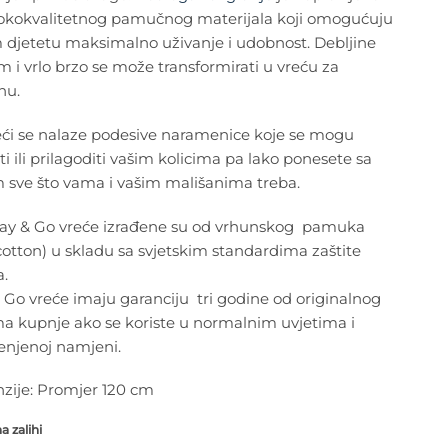
sokokvalitetnog pamučnog materijala koji omogućuju
 djetetu maksimalno uživanje i udobnost. Debljine
m i vrlo brzo se može transformirati u vreću za
nu.
eći se nalaze podesive naramenice koje se mogu
ti ili prilagoditi vašim kolicima pa lako ponesete sa
 sve što vama i vašim mališanima treba.
lay & Go vreće izrađene su od vrhunskog pamuka
cotton) u skladu sa svjetskim standardima zaštite
a.
 Go vreće imaju garanciju tri godine od originalnog
a kupnje ako se koriste u normalnim uvjetima i
enjenoj namjeni.
zije: Promjer 120 cm
 zalihi