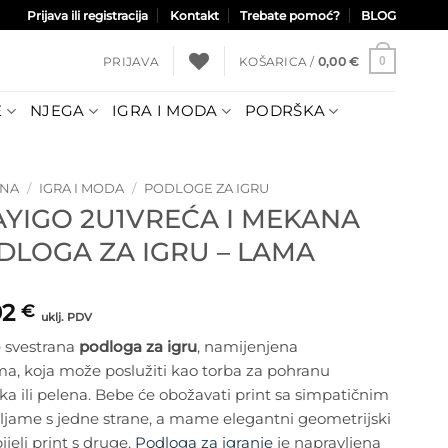
Prijava ili registracija
Kontakt
Trebate pomoć?
BLOG
PRIJAVA
KOŠARICA /
0,00
€
0
E
NJEGA
IGRA I MODA
PODRŠKA
TNA
/
IGRA I MODA
/
PODLOGE ZA IGRU
AYIGO 2U1VREĆA I MEKANA
DLOGA ZA IGRU – LAMA
92
€
uklj. PDV
e svestrana
podloga za igru
, namijenjena
a, koja može poslužiti kao torba za pohranu
ka ili pelena. Bebe će obožavati print sa simpatičnim
ljame s jedne strane, a mame elegantni geometrijski
ijeli print s druge.
Podloga za igranje
je napravljena