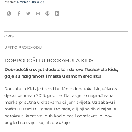
Marka:
Rockahula Kids
OPIS
UPIT O PROIZVODU
DOBRODOŠLI U ROCKAHULA KIDS
Dobrodošli u svijet dodataka i darova Rockahula Kids,
gdje su razigranost i mašta u samom središtu!
Rockahula Kids je brend butičnih dodataka isključivo za
djecu, osnovan 2013. godine. Danas je to nagrađivana
marka prisutna u državama diljem svijeta. Uz zabavu i
maštu u središtu svega što rade, cilj njihovih dizajna je
potaknuti kreativni duh kod djece i odražavati njihov
pogled na svijet koji ih okružuje.