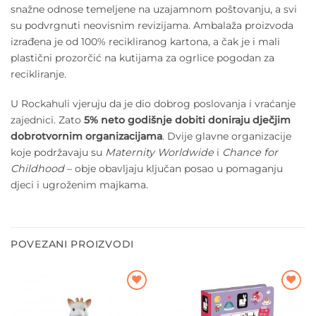
snažne odnose temeljene na uzajamnom poštovanju, a svi
su podvrgnuti neovisnim revizijama. Ambalaža proizvoda
izrađena je od 100% recikliranog kartona, a čak je i mali
plastični prozorčić na kutijama za ogrlice pogodan za
recikliranje.
U Rockahuli vjeruju da je dio dobrog poslovanja i vraćanje
zajednici. Zato
5% neto godišnje dobiti doniraju dječjim
dobrotvornim organizacijama
. Dvije glavne organizacije
koje podržavaju su
Maternity Worldwide
i
Chance for
Childhood
– obje obavljaju ključan posao u pomaganju
djeci i ugroženim majkama.
POVEZANI PROIZVODI
Dodajte
Dodajte
na listu
na listu