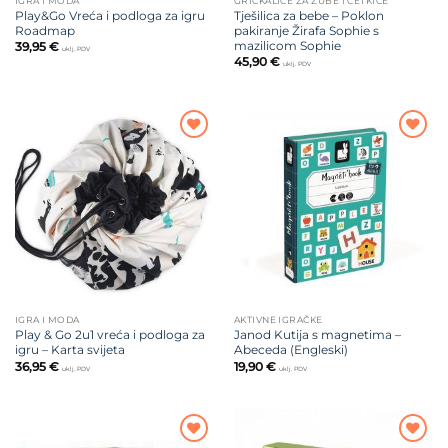
IGRA I MODA
GRICKALICE ZA ZUBE I ČETKICE
Play&Go Vreća i podloga za igru
Tješilica za bebe – Poklon
Roadmap
pakiranje Žirafa Sophie s
mazilicom Sophie
39,95
€
uklj. PDV
45,90
€
uklj. PDV
Dodajte
Dodajte
na listu
na listu
želja
želja
IGRA I MODA
AKTIVNE IGRAČKE
Play & Go 2u1 vreća i podloga za
Janod Kutija s magnetima –
igru – Karta svijeta
Abeceda (Engleski)
36,95
€
19,90
€
uklj. PDV
uklj. PDV