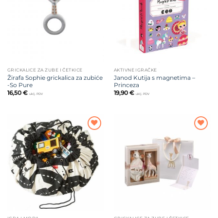
želja
želja
GRICKALICE ZA ZUBE I ČETKICE
AKTIVNE IGRAČKE
Žirafa Sophie grickalica za zubiće
Janod Kutija s magnetima –
-So Pure
Princeza
16,50
€
19,90
€
uklj. PDV
uklj. PDV
Dodajte
Dodajte
na listu
na listu
želja
želja