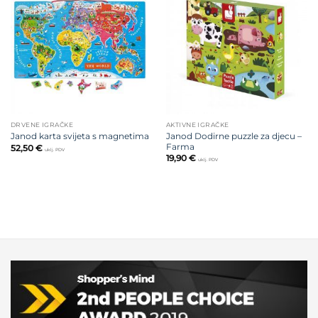
Dodajte
Dodajte
na listu
na listu
želja
želja
DRVENE IGRAČKE
AKTIVNE IGRAČKE
Janod Dodirne puzzle za djecu –
Janod karta svijeta s magnetima
Farma
52,50
€
uklj. PDV
19,90
€
uklj. PDV