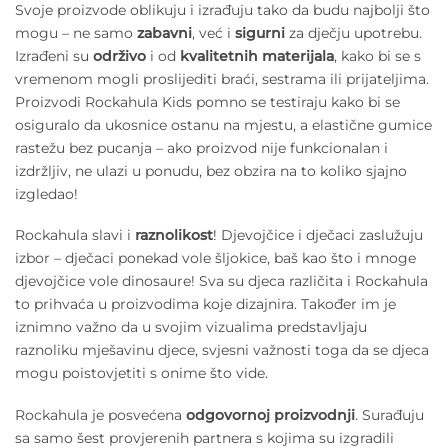
Svoje proizvode oblikuju i izrađuju tako da budu najbolji što
mogu – ne samo
zabavni
, već i
sigurni
za dječju upotrebu.
Izrađeni su
održivo
i od
kvalitetnih materijala
, kako bi se s
vremenom mogli proslijediti braći, sestrama ili prijateljima.
Proizvodi Rockahula Kids pomno se testiraju kako bi se
osiguralo da ukosnice ostanu na mjestu, a elastične gumice
rastežu bez pucanja – ako proizvod nije funkcionalan i
izdržljiv, ne ulazi u ponudu, bez obzira na to koliko sjajno
izgledao!
Rockahula slavi i
raznolikost
! Djevojčice i dječaci zaslužuju
izbor – dječaci ponekad vole šljokice, baš kao što i mnoge
djevojčice vole dinosaure! Sva su djeca različita i Rockahula
to prihvaća u proizvodima koje dizajnira. Također im je
iznimno važno da u svojim vizualima predstavljaju
raznoliku mješavinu djece, svjesni važnosti toga da se djeca
mogu poistovjetiti s onime što vide.
Rockahula je posvećena
odgovornoj proizvodnji
. Surađuju
sa samo šest provjerenih partnera s kojima su izgradili