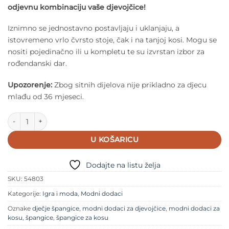
odjevnu kombinaciju vaše djevojčice!
Iznimno se jednostavno postavljaju i uklanjaju, a
istovremeno vrlo čvrsto stoje, čak i na tanjoj kosi. Mogu se
nositi pojedinačno ili u kompletu te su izvrstan izbor za
rođendanski dar.
Upozorenje:
Zbog sitnih dijelova nije prikladno za djecu
mlađu od 36 mjeseci.
Rockahula - Dječje špangice - Leopard Fabric količina
U KOŠARICU
Dodajte na listu želja
SKU:
54803
Kategorije:
Igra i moda
,
Modni dodaci
Oznake
dječje špangice
,
modni dodaci za djevojčice
,
modni dodaci za
kosu
,
špangice
,
špangice za kosu