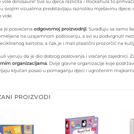
e vole dinosaure! Sva su djeca različita i Rockahula to prihva
u svojim vizualima predstavljaju raznoliku mješavinu djece, s
 vide.
a je posvećena
odgovornoj proizvodnji
. Surađuju sa samo še
emeljene na uzajamnom poštovanju, a svi su podvrgnuti neov
ecikliranog kartona, a čak je i mali plastični prozorčić na kut
li vjeruju da je dio dobrog poslovanja i vraćanje zajednici. 
rnim organizacijama
. Dvije glavne organizacije koje podrža
vljaju ključan posao u pomaganju djeci i ugroženim majkam
ANI PROIZVODI
Dodajte
Dodajte
na listu
na listu
želja
želja