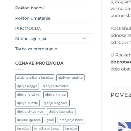
djevojčic
Poklon bonovi
važno da 
onime što
Poklon umatanje
Rockahul
PROMOCIJA
odnose t
Stolne svjetiljke
od 100% r
Torbe za prematanje
U Rockahu
dobrotvo
OZNAKE PROIZVODA
obje oba
aktivna plišana igračka
aktivne igračke
dječja knjiga
dječja slikovnica
POVEZ
dječje igračke
dječje knjige
dječje puzzle
dječje slagalice
dječje slikovnice
dječje špangice
drvene igračke
goki
hranjenje bebe
igračka
igračka plišanac
igračke