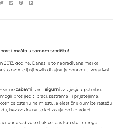
ranost i mašta u samom središtu!
an 2013. godine. Danas je to nagrađivana marka
što rade, cilj njihovih dizajna je potaknuti kreativni
 ne samo
zabavni
, već i
sigurni
za dječju upotrebu.
gli proslijediti braći, sestrama ili prijateljima.
ukosnice ostanu na mjestu, a elastične gumice rastežu
udu, bez obzira na to koliko sjajno izgledao!
ečaci ponekad vole šljokice, baš kao što i mnoge