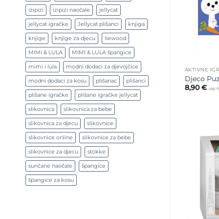
izipizi
izipizi naočale
jellycat
jellycat igračke
Jellycat plišanci
knjiga
knjige
knjige za djecu
liewood
MIMI & LULA
MIMI & LULA špangice
mimi i lula
modni dodaci za djevojčice
AKTIVNE IG
Djeco Puzz
modni dodaci za kosu
plišanac
plišanci
8,90
€
uklj.
plišane igračke
plišane igračke jellycat
slikovnica
slikovnica za bebe
slikovnica za djecu
slikovnice
slikovnice online
slikovnice za bebe
slikovnice za djecu
stokke
sunčane naočale
špangice
špangice za kosu