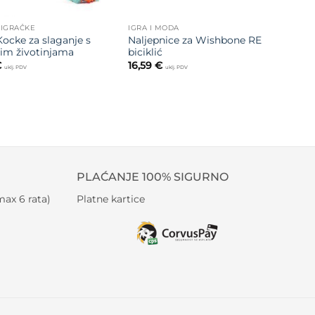
 IGRAČKE
IGRA I MODA
ocke za slaganje s
Naljepnice za Wishbone RE
m životinjama
biciklić
€
16,59
€
uklj. PDV
uklj. PDV
PLAĆANJE 100% SIGURNO
ax 6 rata)
Platne kartice