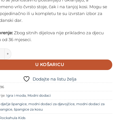
emeno vrlo čvrsto stoje, čak i na tanjoj kosi. Mogu se
 pojedinačno ili u kompletu te su izvrstan izbor za
danski dar.
renje:
Zbog sitnih dijelova nije prikladno za djecu
 od 36 mjeseci.
ula - Dječje špangice - Leopard Love Twisty Bow količina
U KOŠARICU
Dodajte na listu želja
96
ije:
Igra i moda
,
Modni dodaci
e
dječje špangice
,
modni dodaci za djevojčice
,
modni dodaci za
pangice
,
špangice za kosu
Rockahula Kids