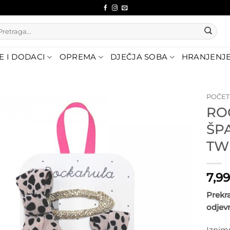
etraži:
E I DODACI
OPREMA
DJEČJA SOBA
HRANJENJ
POČE
RO
Dodajte
ŠP
na listu
želja
TW
7,9
Prekr
odjev
Iznimn