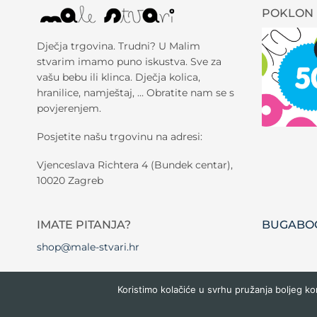
POKLON 
Dječja trgovina. Trudni? U Malim
stvarim imamo puno iskustva. Sve za
vašu bebu ili klinca. Dječja kolica,
hranilice, namještaj, … Obratite nam se s
povjerenjem.
Posjetite našu trgovinu na adresi:
Vjenceslava Richtera 4 (Bundek centar),
10020 Zagreb
IMATE PITANJA?
BUGABOO
shop@male-stvari.hr
Koristimo kolačiće u svrhu pružanja boljeg ko
Copyright 2026 ©
Male stvari