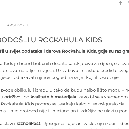
T O PROIZVODU
ODOŠLI U ROCKAHULA KIDS
i u svijet dodataka i darova Rockahula Kids, gdje su razig
 Kids je brend butičnih dodataka isključivo za djecu, osnov
u državama diljem svijeta. Uz zabavu i maštu u središtu svega 
jece i odražavati njihov pogled na svijet koji ih okružuje.
izvode oblikuju i izrađuju tako da budu najbolji što mogu –
su
održivo
i od
kvalitetnih materijala
, kako bi se s vremenom mo
 Rockahula Kids pomno se testiraju kako bi se osiguralo da 
ja – ako proizvod nije funkcionalan i izdržljiv, ne ulazi u pon
 slavi i
raznolikost
! Djevojčice i dječaci zaslužuju izbor – dj