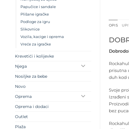
Papučice i sandale
Plišane igračke
Podloge za igru
OPIS
UPI
Slikovnice
Vozila, kacige i oprema
DOBR
Vreće za igračke
Dobrodošl
Krevetići i kolijevke
Rockahula
Njega
prisutna 
Nosiljke za bebe
duh kod d
Novo
Svoje pro
Oprema
Izrađeni 
Proizvodi
Oprema i dodaci
bez pucan
Outlet
Rockahula
Plaža