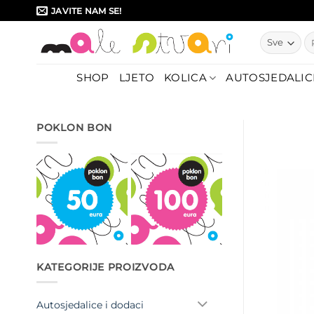
Skip
JAVITE NAM SE!
to
Pr
content
SHOP
LJETO
KOLICA
AUTOSJEDALIC
POKLON BON
KATEGORIJE PROIZVODA
Autosjedalice i dodaci