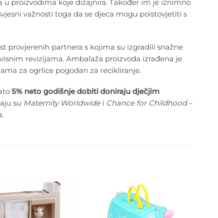
ća u proizvodima koje dizajnira. Također im je iznimno
vjesni važnosti toga da se djeca mogu poistovjetiti s
st provjerenih partnera s kojima su izgradili snažne
isnim revizijama. Ambalaža proizvoda izrađena je
ijama za ogrlice pogodan za recikliranje.
Zato
5% neto godišnje dobiti doniraju dječjim
vaju su
Maternity Worldwide
i
Chance for Childhood
–
a.
Dodajte
Dodajte
na listu
na listu
želja
želja