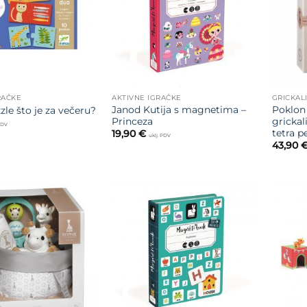
RAČKE
AKTIVNE IGRAČKE
GRICKAL
Janod Kutija s magnetima –
Poklon 
le što je za večeru?
Princeza
grickal
 PDV
tetra 
19,90
€
uklj. PDV
43,90
Dodajte
Dodajte
na listu
na listu
želja
želja