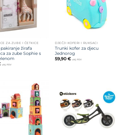
ICE ZA ZUBE I ČETKICE
DJEČJI KOFERI I RUKSACI
pakiranje žirafa
Trunki kofer za djecu
ica za zube Sophie s
Jednorog
pelenom
59,90
€
uklj. PDV
€
uklj. PDV
Dodajte
Dodajte
na listu
na listu
želja
želja