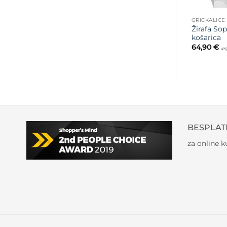
GRICKALICE
Žirafa Sop
košarica
64,90
€
ukl
BESPLAT
za online 