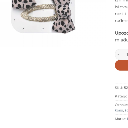
istovr
nositi
rođen
Upozo
mlađu
Rockah
SKU:
52
Kategor
Oznak
kosu
,
š
Marka: