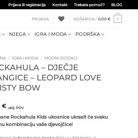
Prijava ili registracija
Kontakt
Trebate pomoć?
BLOG
PRIJAVA
KOŠARICA /
0,00
€
0
E
NJEGA
IGRA I MODA
PODRŠKA
TNA
/
IGRA I MODA
/
MODNI DODACI
CKAHULA – DJEČJE
ANGICE – LEOPARD LOVE
ISTY BOW
9
€
uklj. PDV
asne Rockahula Kids ukosnice ukrasit će svaku
nu kombinaciju vaše djevojčice!
o se jednostavno postavljaju i uklanjaju, a