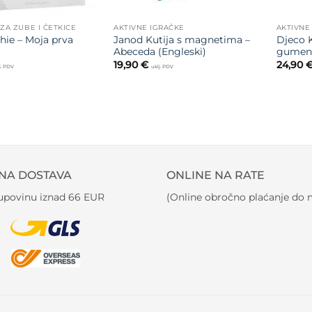
 ZA ZUBE I ČETKICE
AKTIVNE IGRAČKE
AKTIVNE
hie – Moja prva
Janod Kutija s magnetima –
Djeco K
Abeceda (Engleski)
gumeni
19,90
€
24,90
j. PDV
uklj. PDV
NA DOSTAVA
ONLINE NA RATE
kupovinu iznad 66 EUR
(Online obročno plaćanje do m