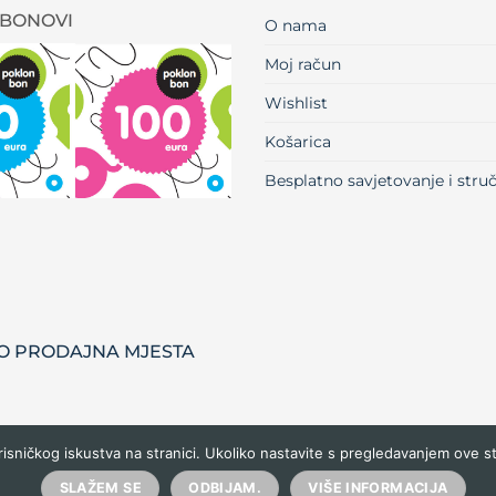
BONOVI
O nama
Moj račun
Wishlist
Košarica
Besplatno savjetovanje i str
 PRODAJNA MJESTA
risničkog iskustva na stranici. Ukoliko nastavite s pregledavanjem ove s
SLAŽEM SE
ODBIJAM.
VIŠE INFORMACIJA