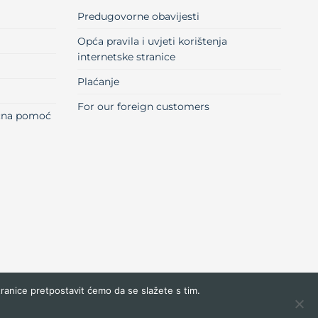
Predugovorne obavijesti
Opća pravila i uvjeti korištenja
internetske stranice
Plaćanje
For our foreign customers
učna pomoć
tranice pretpostavit ćemo da se slažete s tim.
Visa
MasterCard
Maestro
Dinners
Credit
Cash
Bank