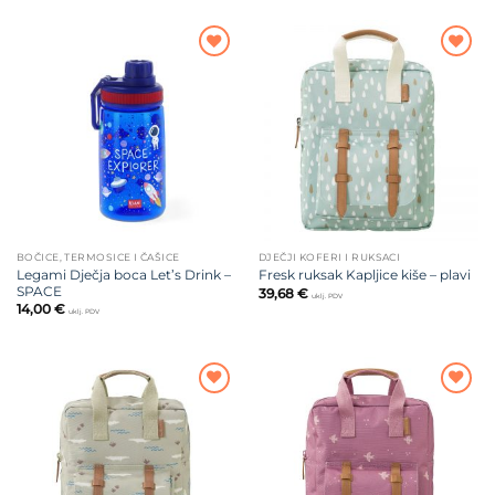
Dodajte
Dodajte
na listu
na listu
želja
želja
BOČICE, TERMOSICE I ČAŠICE
DJEČJI KOFERI I RUKSACI
Legami Dječja boca Let’s Drink –
Fresk ruksak Kapljice kiše – plavi
SPACE
39,68
€
uklj. PDV
14,00
€
uklj. PDV
Dodajte
Dodajte
na listu
na listu
želja
želja