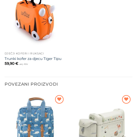
Dodajte
na listu
želja
DJEČJI KOFERI I RUKSACI
Trunki kofer za djecu Tiger Tipu
59,90
€
uklj. PDV
POVEZANI PROIZVODI
Dodajte
Dodajte
na listu
na listu
želja
želja