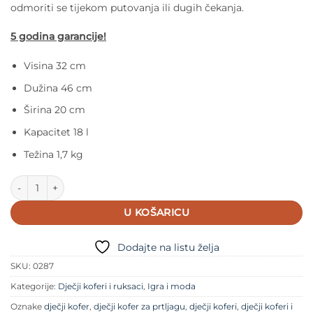
odmoriti se tijekom putovanja ili dugih čekanja.
5 godina garancije!
Visina 32 cm
Dužina 46 cm
Širina 20 cm
Kapacitet 18 l
Težina 1,7 kg
Trunki kofer za djecu Jednorog količina
U KOŠARICU
Dodajte na listu želja
SKU:
0287
Kategorije:
Dječji koferi i ruksaci
,
Igra i moda
Oznake
dječji kofer
,
dječji kofer za prtljagu
,
dječji koferi
,
dječji koferi i