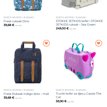
DJEČJI KOFERI I RUKSACI
DJEČJI KOFERI I RUKSACI
STOKKE JETKIDS kofer i STOKKE
Fresk ruksak Dino
JETKIDS ruksak – Sea Green
39,68
€
uklj. PDV
249,00
€
uklj. PDV
Dodajte
Dodajte
na listu
na listu
želja
želja
DJEČJI KOFERI I RUKSACI
DJEČJI KOFERI I RUKSACI
Trunki kofer za djecu Cassie The
Fresk Ruksak Indigo dots – mali
Cat
39,68
€
uklj. PDV
59,90
€
uklj. PDV