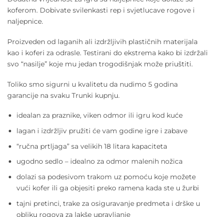
koferom. Dobivate svilenkasti rep i svjetlucave rogove i
naljepnice.
Proizveden od laganih ali izdržljivih plastičnih materijala
kao i koferi za odrasle. Testirani do ekstrema kako bi izdržali
svo “nasilje” koje mu jedan trogodišnjak može priuštiti.
Toliko smo sigurni u kvalitetu da nudimo 5 godina
garancije na svaku Trunki kupnju.
idealan za praznike, viken odmor ili igru kod kuće
lagan i izdržljiv pružiti će vam godine igre i zabave
“ručna prtljaga” sa velikih 18 litara kapaciteta
ugodno sedlo – idealno za odmor malenih nožica
dolazi sa podesivom trakom uz pomoću koje možete
vući kofer ili ga objesiti preko ramena kada ste u žurbi
tajni pretinci, trake za osiguravanje predmeta i drške u
obliku rogova za lakše upravljanje