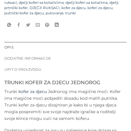
ruksaci
,
dječji koferi sa kotačićima
,
dječji koferi sa kotačima
,
dječji
prtnički kofer
,
DJEČJI RUKSACI
,
kofer za djecu
,
koferi za djecu
,
putnički kofer za djecu
,
putovanje
,
trunki
OPIS
DODATNE INFORMACIJE
UPIT O PROIZVODU
TRUNKI KOFER ZA DJECU JEDNOROG
Trunki
kofer za djecu
Jednorog ima magične moći. Kofer
ima magične moći pobjediti dosadu kod malih putnika.
Trunki kofer za djecu dizajniran je kako bi u njega djeca
mogla pospremiti sve svoje najdraže igračke a roditelji
svoje klince mogu vući na samom koferu.
Dodatna vrijednost za igru su naljepnice koje dolaze sa