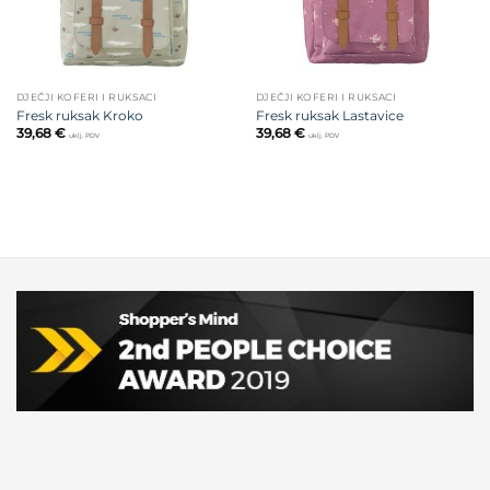
DJEČJI KOFERI I RUKSACI
DJEČJI KOFERI I RUKSACI
Fresk ruksak Kroko
Fresk ruksak Lastavice
39,68
€
39,68
€
uklj. PDV
uklj. PDV