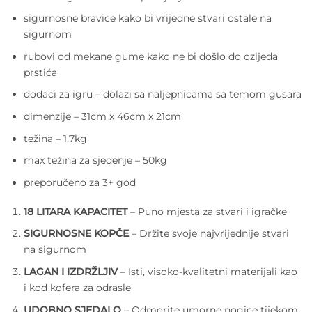
sigurnosne bravice kako bi vrijedne stvari ostale na
sigurnom
rubovi od mekane gume kako ne bi došlo do ozljeda
prstića
dodaci za igru – dolazi sa naljepnicama sa temom gusara
dimenzije – 31cm x 46cm x 21cm
težina – 1.7kg
max težina za sjedenje – 50kg
preporučeno za 3+ god
18 LITARA KAPACITET
– Puno mjesta za stvari i igračke
SIGURNOSNE KOPČE
– Držite svoje najvrijednije stvari
na sigurnom
LAGAN I IZDRŽLJIV
– Isti, visoko-kvalitetni materijali kao
i kod kofera za odrasle
UDOBNO SJEDALO
– Odmorite umorne nogice tijekom