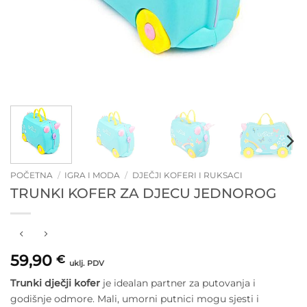
POČETNA
/
IGRA I MODA
/
DJEČJI KOFERI I RUKSACI
TRUNKI KOFER ZA DJECU JEDNOROG
59,90
€
uklj. PDV
Trunki dječji kofer
je idealan partner za putovanja i
godišnje odmore. Mali, umorni putnici mogu sjesti i