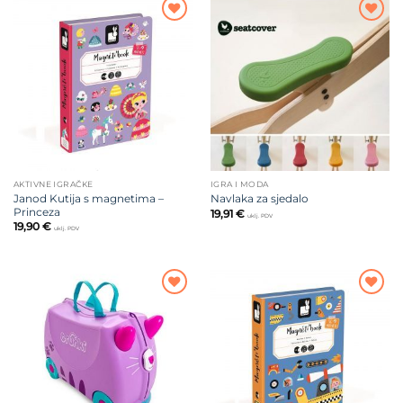
Dodajte
Dodajte
na listu
na listu
želja
želja
AKTIVNE IGRAČKE
IGRA I MODA
Janod Kutija s magnetima –
Navlaka za sjedalo
Princeza
19,91
€
uklj. PDV
19,90
€
uklj. PDV
Dodajte
Dodajte
na listu
na listu
želja
želja