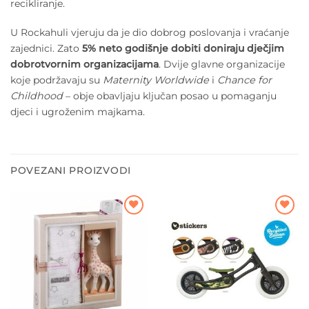
recikliranje.
U Rockahuli vjeruju da je dio dobrog poslovanja i vraćanje
zajednici. Zato
5% neto godišnje dobiti doniraju dječjim
dobrotvornim organizacijama
. Dvije glavne organizacije
koje podržavaju su
Maternity Worldwide
i
Chance for
Childhood
– obje obavljaju ključan posao u pomaganju
djeci i ugroženim majkama.
POVEZANI PROIZVODI
Dodajte
Dodajte
na listu
na listu
želja
želja