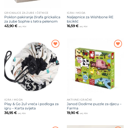
GRICKALICE ZA ZUBE I ČETKICE
IGRA I MODA
Poklon pakiranje žirafa grickalica
Naljepnice za Wishbone RE
za zube Sophie s tetra pelenom
biciklić
43,90
€
16,59
€
uklj. PDV
uklj. PDV
Dodajte
Dodajte
na listu
na listu
želja
želja
IGRA I MODA
AKTIVNE IGRAČKE
Play & Go 2u1 vreća i podloga za
Janod Dodirne puzzle za djecu –
igru – Karta svijeta
Farma
36,95
€
19,90
€
uklj. PDV
uklj. PDV