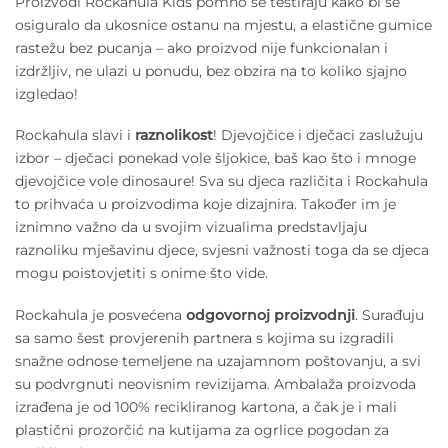
Proizvodi Rockahula Kids pomno se testiraju kako bi se
osiguralo da ukosnice ostanu na mjestu, a elastične gumice
rastežu bez pucanja – ako proizvod nije funkcionalan i
izdržljiv, ne ulazi u ponudu, bez obzira na to koliko sjajno
izgledao!
Rockahula slavi i
raznolikost
! Djevojčice i dječaci zaslužuju
izbor – dječaci ponekad vole šljokice, baš kao što i mnoge
djevojčice vole dinosaure! Sva su djeca različita i Rockahula
to prihvaća u proizvodima koje dizajnira. Također im je
iznimno važno da u svojim vizualima predstavljaju
raznoliku mješavinu djece, svjesni važnosti toga da se djeca
mogu poistovjetiti s onime što vide.
Rockahula je posvećena
odgovornoj proizvodnji
. Surađuju
sa samo šest provjerenih partnera s kojima su izgradili
snažne odnose temeljene na uzajamnom poštovanju, a svi
su podvrgnuti neovisnim revizijama. Ambalaža proizvoda
izrađena je od 100% recikliranog kartona, a čak je i mali
plastični prozorčić na kutijama za ogrlice pogodan za