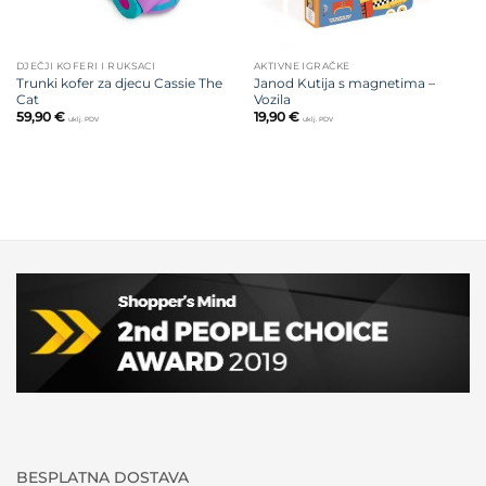
DJEČJI KOFERI I RUKSACI
AKTIVNE IGRAČKE
Trunki kofer za djecu Cassie The
Janod Kutija s magnetima –
Cat
Vozila
59,90
€
19,90
€
uklj. PDV
uklj. PDV
BESPLATNA DOSTAVA