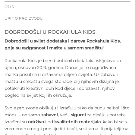
OPIS
UPIT O PROIZVODU
DOBRODOŠLI U ROCKAHULA KIDS
Dobrodošli u svijet dodataka i darova Rockahula Kids,
gdje su razigranost i mašta u samom središtu!
Rockahula Kids je brend butičnih dodataka isključivo za
djecu, osnovan 2013. godine. Danas je to nagrađivana
marka prisutna u državama diljem svijeta. Uz zabavu i
maštu u središtu svega što rade, cilj njihovih dizajna je
potaknuti kreativni duh kod djece i odražavati njihov
pogled na svijet koji ih okružuje.
Svoje proizvode oblikuju i izrađuju tako da budu najbolji što
mogu – ne samo
zabavni
, već i
sigurni
za dječju upotrebu.
Izrađeni su
održivo
i od
kvalitetnih materijala
, kako bi se s
vremenom mogli proslijediti braći, sestrama ili prijateljima.