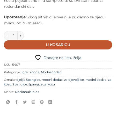
nositi pojedinačno ili u kompletu te su izvrstan izbor za
rođendanski dar.
Upozorenje:
Zbog sitnih dijelova nije prikladno za djecu
mlađu od 36 mjeseci.
Rockahula - Dječje špangice - Very Cherry Ice Cream količina
U KOŠARICU
Dodajte na listu želja
SKU:
5407
Kategorije:
Igra i moda
,
Modni dodaci
Oznake
dječje špangice
,
modni dodaci za djevojčice
,
modni dodaci za
kosu
,
špangice
,
špangice za kosu
Marka:
Rockahula Kids