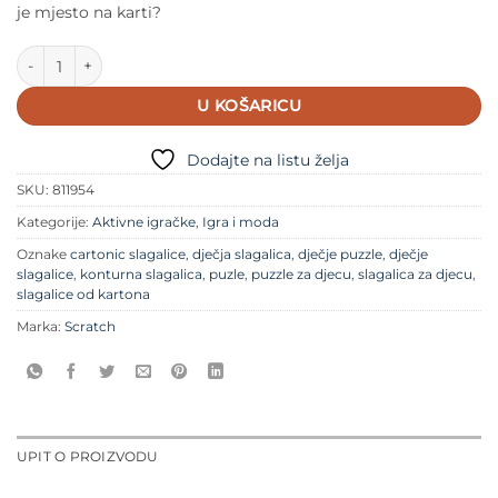
je mjesto na karti?
Scratch - konturne puzzle - Dino količina
U KOŠARICU
Dodajte na listu želja
SKU:
811954
Kategorije:
Aktivne igračke
,
Igra i moda
Oznake
cartonic slagalice
,
dječja slagalica
,
dječje puzzle
,
dječje
slagalice
,
konturna slagalica
,
puzle
,
puzzle za djecu
,
slagalica za djecu
,
slagalice od kartona
Marka:
Scratch
UPIT O PROIZVODU