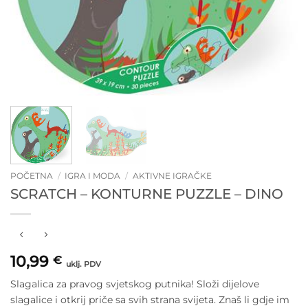
POČETNA
/
IGRA I MODA
/
AKTIVNE IGRAČKE
SCRATCH – KONTURNE PUZZLE – DINO
10,99
€
uklj. PDV
Slagalica za pravog svjetskog putnika! Složi dijelove
slagalice i otkrij priče sa svih strana svijeta. Znaš li gdje im