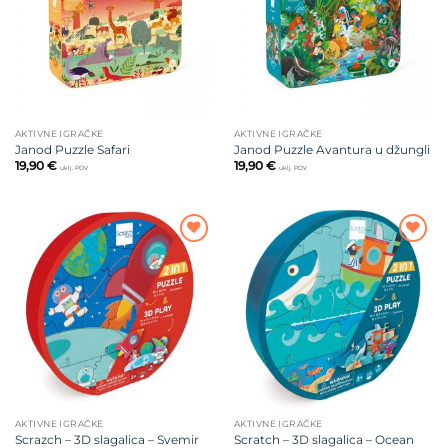
AKTIVNE IGRAČKE
AKTIVNE IGRAČKE
Janod Puzzle Safari
Janod Puzzle Avantura u džungli
19,90
€
19,90
€
uklj. PDV
uklj. PDV
Dodajte
Dodajte
na listu
na listu
želja
želja
AKTIVNE IGRAČKE
AKTIVNE IGRAČKE
Scrazch – 3D slagalica – Svemir
Scratch – 3D slagalica – Ocean