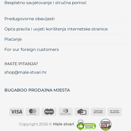
Besplatno savjetovanje i stručna pomoć
Predugovorne obavijesti
Opća pravila i uvjeti korištenja internetske stranice
Plaćanje
For our foreign customers
IMATE PITANJA?
shop@male-stvari.hr
BUGABOO PRODAJNA MJESTA
Visa
MasterCard
Maestro
Dinners
Credit
Cash
Bank
Club
Card
On
Trans
Delivery
Copyright 2026 ©
Male stvari