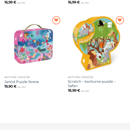
16,99
€
16,99
€
uklj. PDV
uklj. PDV
Dodajte
Dodajte
na listu
na listu
želja
želja
AKTIVNE IGRAČKE
AKTIVNE IGRAČKE
Scratch – konturne puzzle –
Janod Puzzle Sirene
Safari
19,90
€
uklj. PDV
18,99
€
uklj. PDV