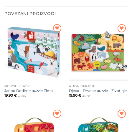
POVEZANI PROIZVODI
Dodajte
Dodajte
na listu
na listu
želja
želja
AKTIVNE IGRAČKE
AKTIVNE IGRAČKE
Janod Dodirne puzzle Zima
Djeco – Drvene puzzle – Životinje
19,90
€
19,90
€
uklj. PDV
uklj. PDV
Dodajte
Dodajte
na listu
na listu
želja
želja