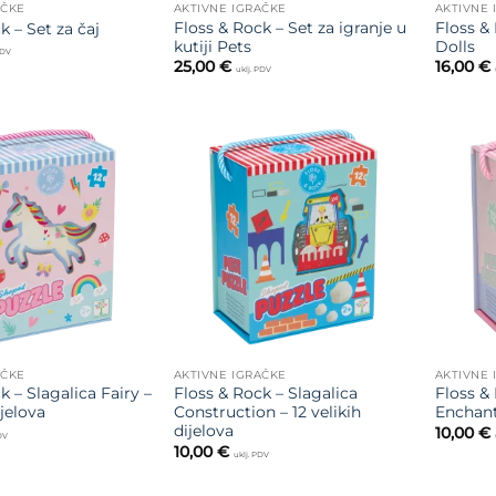
AČKE
AKTIVNE IGRAČKE
AKTIVNE 
Floss & Rock – Set za igranje u
Floss & 
k – Set za čaj
kutiji Pets
Dolls
PDV
25,00
€
16,00
€
uklj. PDV
Dodajte
Dodajte
na listu
na listu
želja
želja
AČKE
AKTIVNE IGRAČKE
AKTIVNE 
k – Slagalica Fairy –
Floss & Rock – Slagalica
Floss & 
ijelova
Construction – 12 velikih
Enchante
dijelova
10,00
€
PDV
10,00
€
uklj. PDV