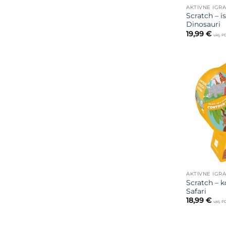
AKTIVNE IGR
Scratch – i
Dinosauri
19,99
€
uklj. 
AKTIVNE IGR
Scratch – k
Safari
18,99
€
uklj. 