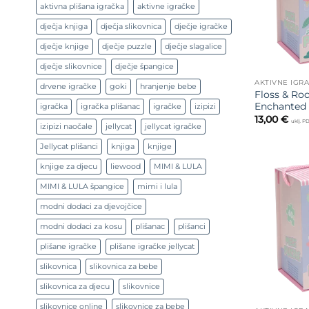
aktivna plišana igračka
aktivne igračke
dječja knjiga
dječja slikovnica
dječje igračke
dječje knjige
dječje puzzle
dječje slagalice
dječje slikovnice
dječje špangice
AKTIVNE IGR
drvene igračke
goki
hranjenje bebe
Floss & Roc
Enchanted 
igračka
igračka plišanac
igračke
izipizi
13,00
€
uklj. P
izipizi naočale
jellycat
jellycat igračke
Jellycat plišanci
knjiga
knjige
knjige za djecu
liewood
MIMI & LULA
MIMI & LULA špangice
mimi i lula
modni dodaci za djevojčice
modni dodaci za kosu
plišanac
plišanci
plišane igračke
plišane igračke jellycat
slikovnica
slikovnica za bebe
slikovnica za djecu
slikovnice
slikovnice online
slikovnice za bebe