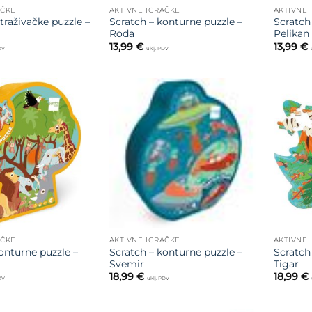
AČKE
AKTIVNE IGRAČKE
AKTIVNE 
straživačke puzzle –
Scratch – konturne puzzle –
Scratch
Roda
Pelikan
13,99
€
13,99
€
PDV
uklj. PDV
Dodajte
Dodajte
na listu
na listu
želja
želja
AČKE
AKTIVNE IGRAČKE
AKTIVNE 
onturne puzzle –
Scratch – konturne puzzle –
Scratch
Svemir
Tigar
18,99
€
18,99
€
PDV
uklj. PDV