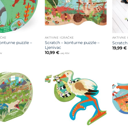
AČKE
AKTIVNE IGRAČKE
AKTIVNE 
onturne puzzle –
Scratch – konturne puzzle –
Scratch
Ljenivac
19,99
€
10,99
€
PDV
uklj. PDV
Dodajte
Dodajte
na listu
na listu
želja
želja