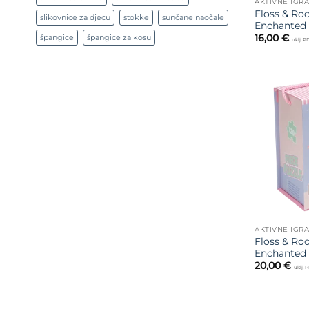
AKTIVNE IGR
Floss & Roc
slikovnice za djecu
stokke
sunčane naočale
Enchanted 
16,00
€
špangice
špangice za kosu
uklj. 
AKTIVNE IGR
Floss & Roc
Enchanted –
20,00
€
uklj. 