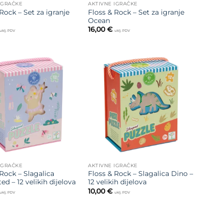
IGRAČKE
AKTIVNE IGRAČKE
Rock – Set za igranje
Floss & Rock – Set za igranje
Ocean
16,00
€
uklj. PDV
uklj. PDV
Dodajte
Dodajte
na listu
na listu
želja
želja
IGRAČKE
AKTIVNE IGRAČKE
Rock – Slagalica
Floss & Rock – Slagalica Dino –
d – 12 velikih dijelova
12 velikih dijelova
10,00
€
uklj. PDV
uklj. PDV