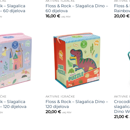
AČKE
AKTIVNE IGRAČKE
AKTIVNE 
k – Slagalica
Floss & Rock – Slagalica Dino –
Floss & 
– 60 dijelova
60 dijelova
Rainbow
16,00
€
20,00
€
PDV
uklj. PDV
Dodajte
Dodajte
na listu
na listu
želja
želja
AČKE
AKTIVNE IGRAČKE
AKTIVNE 
k – Slagalica
Floss & Rock – Slagalica Dino –
Crocodi
 120 dijelova
120 dijelova
slagalic
Dino W
20,00
€
PDV
uklj. PDV
21,00
€