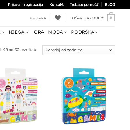
Prijava ili registracija
Kontakt
Trebate pomoć?
BLOG
PRIJAVA
KOŠARICA /
0,00
€
0
E
NJEGA
IGRA I MODA
PODRŠKA
Poredano
–48 od 60 rezultata
po
najnovijem
Dodajte
Dodajte
na listu
na listu
želja
želja