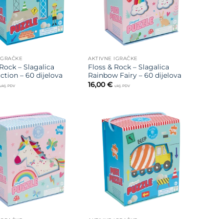
IGRAČKE
AKTIVNE IGRAČKE
Rock – Slagalica
Floss & Rock – Slagalica
ction – 60 dijelova
Rainbow Fairy – 60 dijelova
16,00
€
uklj. PDV
uklj. PDV
Dodajte
Dodajte
na listu
na listu
želja
želja