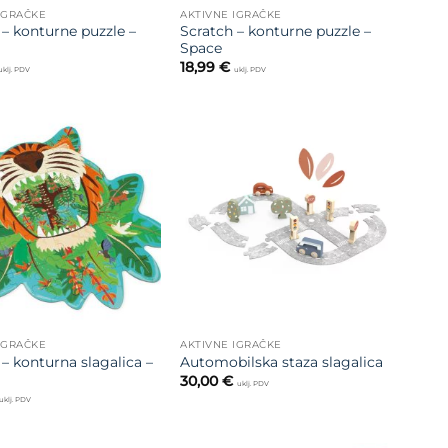
IGRAČKE
AKTIVNE IGRAČKE
 – konturne puzzle –
Scratch – konturne puzzle –
Space
18,99
€
uklj. PDV
uklj. PDV
Dodajte
Dodajte
na listu
na listu
želja
želja
IGRAČKE
AKTIVNE IGRAČKE
 – konturna slagalica –
Automobilska staza slagalica
30,00
€
uklj. PDV
uklj. PDV