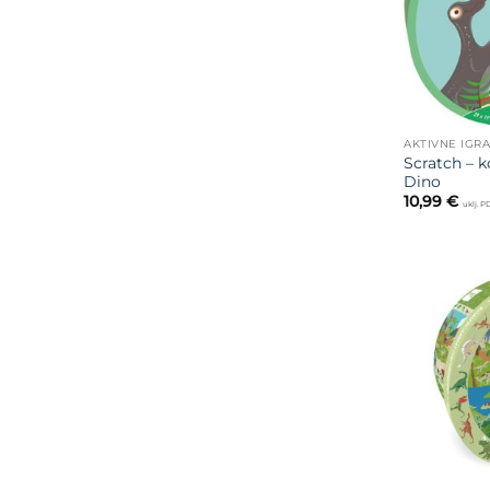
AKTIVNE IGR
Scratch – k
Dino
10,99
€
uklj. 