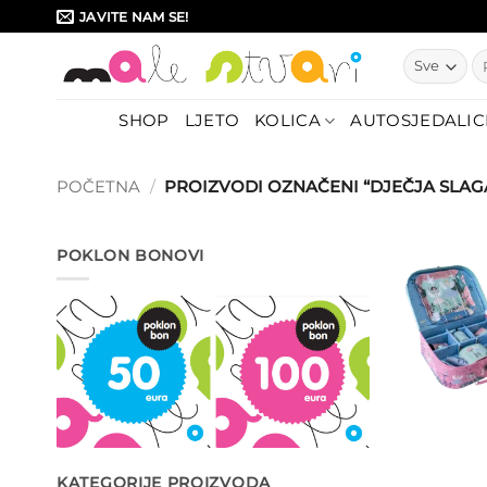
Skip
JAVITE NAM SE!
to
Pr
content
SHOP
LJETO
KOLICA
AUTOSJEDALIC
POČETNA
/
PROIZVODI OZNAČENI “DJEČJA SLAG
POKLON BONOVI
KATEGORIJE PROIZVODA