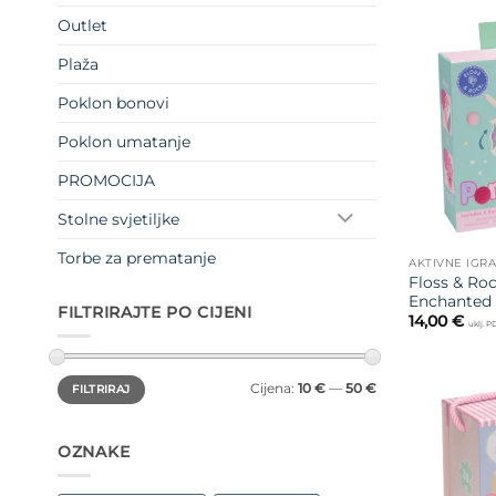
Outlet
Plaža
Poklon bonovi
Poklon umatanje
PROMOCIJA
Stolne svjetiljke
Torbe za prematanje
AKTIVNE IGR
Floss & Roc
Enchanted
FILTRIRAJTE PO CIJENI
14,00
€
uklj. 
Min
Maks
Cijena:
10 €
—
50 €
FILTRIRAJ
cijena
cijena
OZNAKE