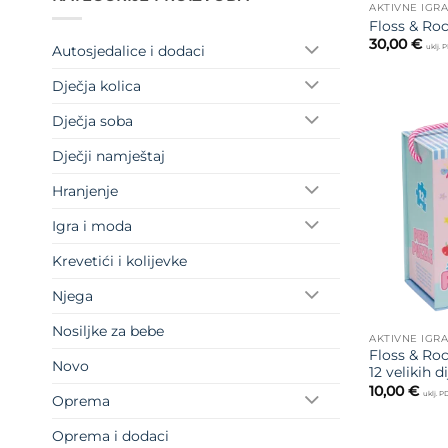
AKTIVNE IGR
Floss & Roc
30,00
€
Autosjedalice i dodaci
uklj. 
Dječja kolica
Dječja soba
Dječji namještaj
Hranjenje
Igra i moda
Krevetići i kolijevke
Njega
Nosiljke za bebe
AKTIVNE IGR
Floss & Roc
Novo
12 velikih d
10,00
€
uklj. 
Oprema
Oprema i dodaci