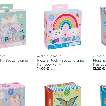
Dodajte
Dodajte
na listu
na listu
želja
želja
AČKE
AKTIVNE IGRAČKE
AKTIVNE 
k – Set za igranje
Floss & Rock – Set za igranje
Floss & 
Rainbow Fairy
Rainbow
14,00
€
13,00
€
PDV
uklj. PDV
Dodajte
Dodajte
na listu
na listu
želja
želja