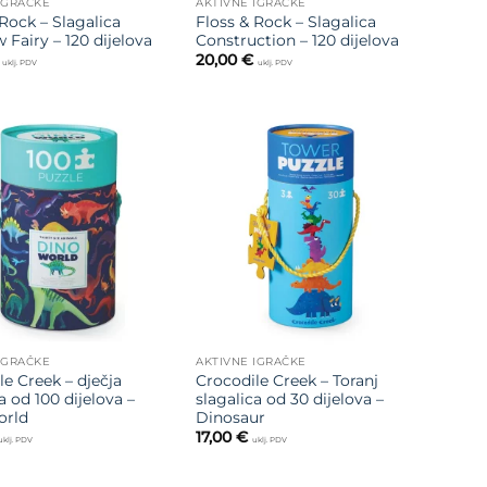
IGRAČKE
AKTIVNE IGRAČKE
Rock – Slagalica
Floss & Rock – Slagalica
 Fairy – 120 dijelova
Construction – 120 dijelova
20,00
€
uklj. PDV
uklj. PDV
Dodajte
Dodajte
na listu
na listu
želja
želja
IGRAČKE
AKTIVNE IGRAČKE
le Creek – dječja
Crocodile Creek – Toranj
a od 100 dijelova –
slagalica od 30 dijelova –
orld
Dinosaur
17,00
€
uklj. PDV
uklj. PDV