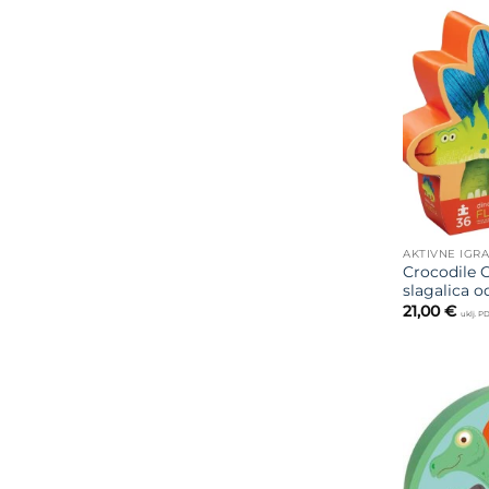
AKTIVNE IGR
Crocodile C
slagalica o
21,00
€
uklj. P