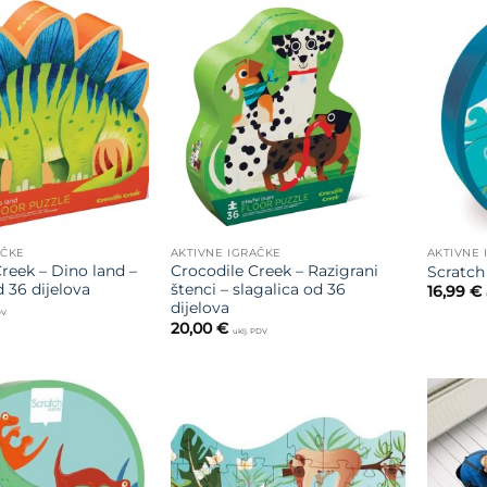
Dodajte
Dodajte
na listu
na listu
želja
želja
AČKE
AKTIVNE IGRAČKE
AKTIVNE 
reek – Dino land –
Crocodile Creek – Razigrani
Scratch
d 36 dijelova
štenci – slagalica od 36
16,99
€
dijelova
DV
20,00
€
uklj. PDV
Dodajte
Dodajte
na listu
na listu
želja
želja