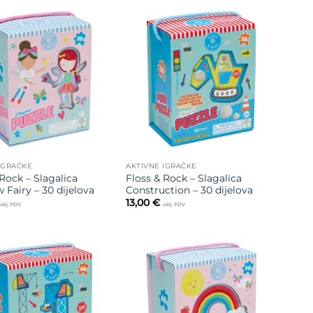
Dodajte
Dodajte
na listu
na listu
želja
želja
IGRAČKE
AKTIVNE IGRAČKE
Rock – Slagalica
Floss & Rock – Slagalica
 Fairy – 30 dijelova
Construction – 30 dijelova
13,00
€
uklj. PDV
uklj. PDV
Dodajte
Dodajte
na listu
na listu
želja
želja