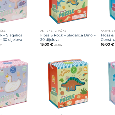
AČKE
AKTIVNE IGRAČKE
AKTIVNE 
k – Slagalica
Floss & Rock – Slagalica Dino –
Floss & 
– 30 dijelova
30 dijelova
Constru
13,00
€
16,00
€
DV
uklj. PDV
Dodajte
Dodajte
na listu
na listu
želja
želja