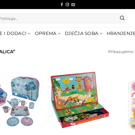
etraži:
E I DODACI
OPREMA
DJEČJA SOBA
HRANJENJ
ALICA”
Prikazujemo 1
Dodajte
Dodajte
na listu
na listu
želja
želja