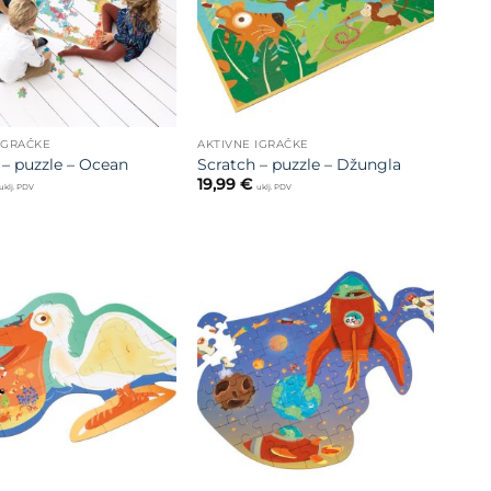
IGRAČKE
AKTIVNE IGRAČKE
 – puzzle – Ocean
Scratch – puzzle – Džungla
19,99
€
uklj. PDV
uklj. PDV
Dodajte
Dodajte
na listu
na listu
želja
želja