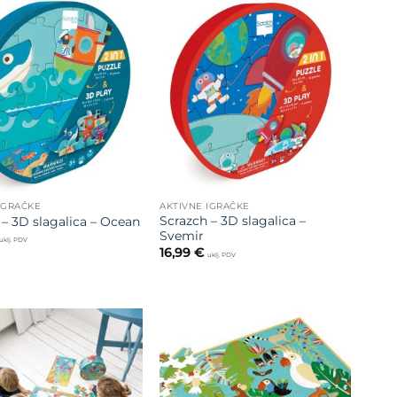
Dodajte
Dodajte
na listu
na listu
želja
želja
IGRAČKE
AKTIVNE IGRAČKE
Scrazch – 3D slagalica –
 – 3D slagalica – Ocean
Svemir
uklj. PDV
16,99
€
uklj. PDV
Dodajte
Dodajte
na listu
na listu
želja
želja