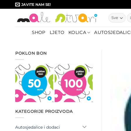
Skip
JAVITE NAM SE!
to
Pr
content
SHOP
LJETO
KOLICA
AUTOSJEDALIC
POKLON BON
KATEGORIJE PROIZVODA
Autosjedalice i dodaci