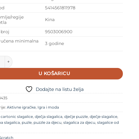
od
5414561811978
mlje/regije
Kina
etla
 broj
9503006900
ručena minimalna
3 godine
h - konturne puzzle - Svemir količina
U KOŠARICU
Dodajte na listu želja
1435
ije:
Aktivne igračke
,
Igra i moda
e
cartonic slagalice
,
dječja slagalica
,
dječje puzzle
,
dječje slagalice
,
a slagalica
,
puzle
,
puzzle za djecu
,
slagalica za djecu
,
slagalice od
a
Scratch