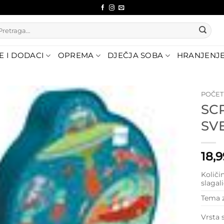
etraži:
E I DODACI
OPREMA
DJEČJA SOBA
HRANJENJ
POČE
SC
Dodajte
SV
na listu
želja
18,
Količi
slagal
Tema 
Vrsta 