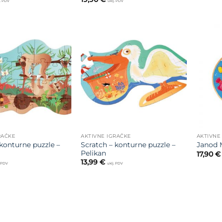
j. PDV
uklj. PDV
Dodajte
Dodajte
na listu
na listu
želja
želja
RAČKE
AKTIVNE IGRAČKE
AKTIVNE
 konturne puzzle –
Scratch – konturne puzzle –
Janod 
Pelikan
17,90
€
13,99
€
. PDV
uklj. PDV