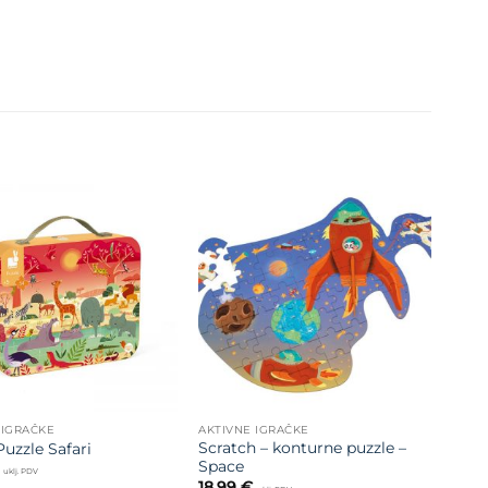
Dodajte
Dodajte
na listu
na listu
želja
želja
 IGRAČKE
AKTIVNE IGRAČKE
Scratch – konturne puzzle –
uzzle Safari
Space
uklj. PDV
18,99
€