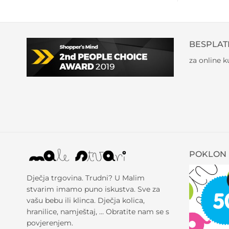
BESPLAT
za online 
POKLON 
Dječja trgovina. Trudni? U Malim
stvarim imamo puno iskustva. Sve za
vašu bebu ili klinca. Dječja kolica,
hranilice, namještaj, … Obratite nam se s
povjerenjem.