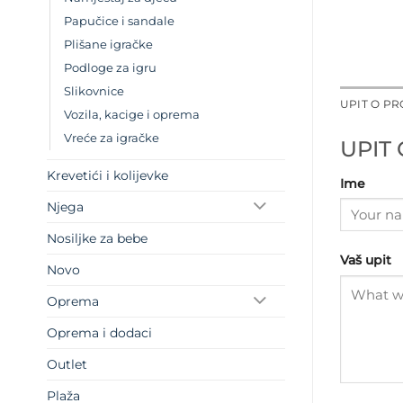
Papučice i sandale
Plišane igračke
Podloge za igru
Slikovnice
UPIT O P
Vozila, kacige i oprema
Vreće za igračke
UPIT
Krevetići i kolijevke
Ime
Njega
Nosiljke za bebe
Vaš upit
Novo
Oprema
Oprema i dodaci
Outlet
Plaža