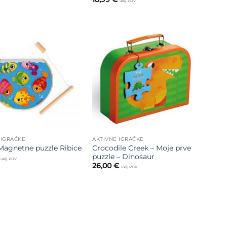
uklj. PDV
Dodajte
Dodajte
na listu
na listu
želja
želja
 IGRAČKE
AKTIVNE IGRAČKE
Crocodile Creek – Moje prve
Magnetne puzzle Ribice
puzzle – Dinosaur
uklj. PDV
26,00
€
uklj. PDV