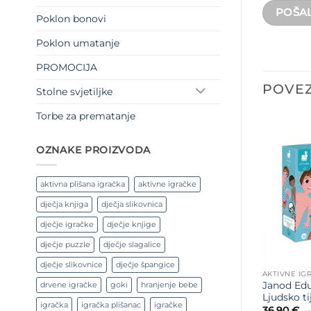
Poklon bonovi
Poklon umatanje
PROMOCIJA
POVEZ
Stolne svjetiljke
Torbe za prematanje
OZNAKE PROIZVODA
aktivna plišana igračka
aktivne igračke
dječja knjiga
dječja slikovnica
dječje igračke
dječje knjige
dječje puzzle
dječje slagalice
dječje slikovnice
dječje špangice
AKTIVNE IG
drvene igračke
goki
hranjenje bebe
Janod Edu
Ljudsko ti
igračka
igračka plišanac
igračke
36,90
€