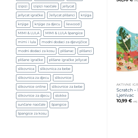
ukl
izipizi
izipizi naočale
jellycat
jellycat igračke
Jellycat plišanci
knjiga
knjige
knjige za djecu
liewood
MIMI & LULA
MIMI & LULA špangice
mimi i lula
modni dodaci za djevojčice
modni dodaci za kosu
plišanac
plišanci
plišane igračke
plišane igračke jellycat
slikovnica
slikovnica za bebe
slikovnica za djecu
slikovnice
AKTIVNE IG
slikovnice online
slikovnice za bebe
Scratch –
Ljenivac
slikovnice za djecu
stokke
10,99
€
uklj
sunčane naočale
špangice
špangice za kosu