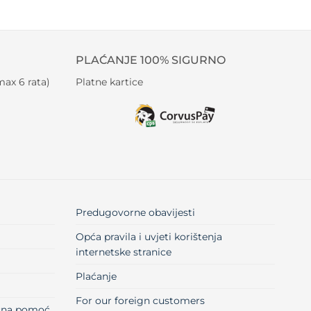
PLAĆANJE 100% SIGURNO
ax 6 rata)
Platne kartice
Predugovorne obavijesti
Opća pravila i uvjeti korištenja
internetske stranice
Plaćanje
For our foreign customers
učna pomoć