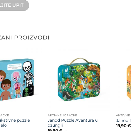
ANI PROIZVODI
Dodajte
Dodajte
na listu
na listu
želja
želja
RAČKE
AKTIVNE IGRAČKE
AKTIVNE
kativne puzzle
Janod Puzzle Avantura u
Janod P
jelo
džungli
19,90
€
19,90
€