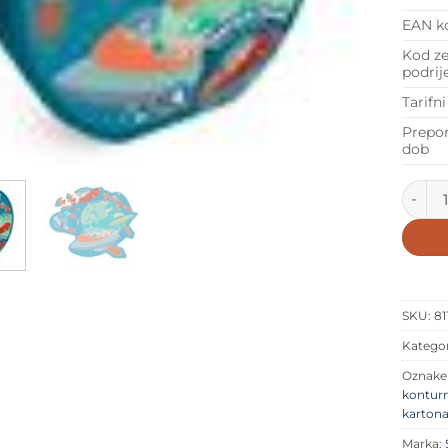
EAN k
Kod ze
podrij
Tarifni
Prepo
dob
Scratc
SKU:
81
Kategor
Oznak
konturn
karton
Marka: