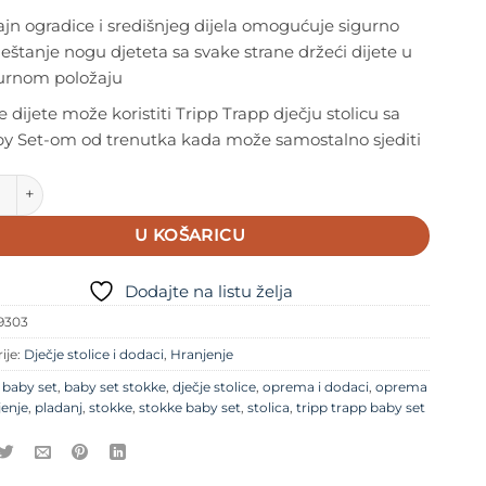
ajn ogradice i središnjeg dijela omogućuje sigurno
eštanje nogu djeteta sa svake strane držeći dijete u
urnom položaju
e dijete može koristiti Tripp Trapp dječju stolicu sa
y Set-om od trenutka kada može samostalno sjediti
 Baby Set za Tripp Trapp Black količina
U KOŠARICU
Dodajte na listu želja
9303
ije:
Dječje stolice i dodaci
,
Hranjenje
e
baby set
,
baby set stokke
,
dječje stolice
,
oprema i dodaci
,
oprema
jenje
,
pladanj
,
stokke
,
stokke baby set
,
stolica
,
tripp trapp baby set