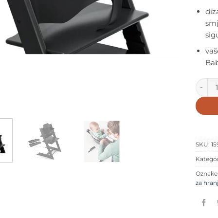
diz
smj
sig
vaš
Bab
Stokke
SKU:
15
Kategor
Oznak
za hran