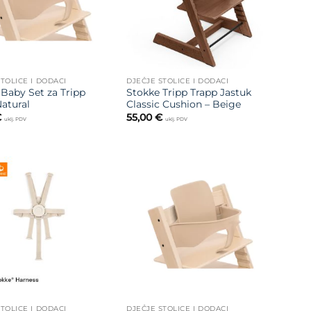
TOLICE I DODACI
DJEČJE STOLICE I DODACI
Baby Set za Tripp
Stokke Tripp Trapp Jastuk
atural
Classic Cushion – Beige
€
55,00
€
uklj. PDV
uklj. PDV
Dodajte
Dodajte
na listu
na listu
želja
želja
TOLICE I DODACI
DJEČJE STOLICE I DODACI