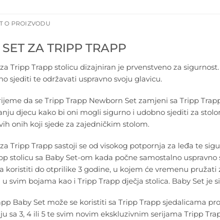
T O PROIZVODU
 SET ZA TRIPP TRAPP
za Tripp Trapp stolicu dizajniran je prvenstveno za sigurnost
o sjediti te održavati uspravno svoju glavicu.
rijeme da se Tripp Trapp Newborn Set zamjeni sa Tripp Trapp
nju djecu kako bi oni mogli sigurno i udobno sjediti za stolom
svih onih koji sjede za zajedničkim stolom.
za Tripp Trapp sastoji se od visokog potpornja za leđa te sigu
pp stolicu sa Baby Set-om kada počne samostalno uspravno sje
 koristiti do otprilike 3 godine, u kojem će vremenu pružati 
u svim bojama kao i Tripp Trapp dječja stolica. Baby Set je si
app Baby Set može se koristiti sa Tripp Trapp sjedalicama p
nju sa 3, 4 ili 5 te svim novim ekskluzivnim serijama Tripp Tra