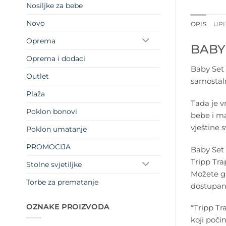
Nosiljke za bebe
Novo
OPIS
UPI
Oprema
BABY
Oprema i dodaci
Baby Set 
Outlet
samostaln
Plaža
Tada je v
Poklon bonovi
bebe i ma
vještine 
Poklon umatanje
PROMOCIJA
Baby Set 
Tripp Tra
Stolne svjetiljke
Možete ga
Torbe za prematanje
dostupan 
OZNAKE PROIZVODA
*Tripp Tr
koji poči