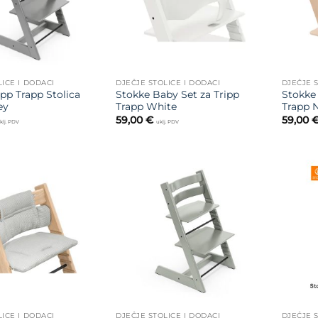
LICE I DODACI
DJEČJE STOLICE I DODACI
DJEČJE S
ipp Trapp Stolica
Stokke Baby Set za Tripp
Stokke 
ey
Trapp White
Trapp N
59,00
€
59,00
klj. PDV
uklj. PDV
Dodajte
Dodajte
na listu
na listu
želja
želja
LICE I DODACI
DJEČJE STOLICE I DODACI
DJEČJE S