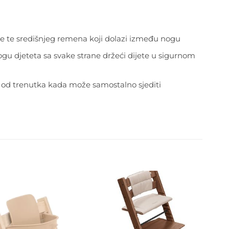
ice te središnjeg remena koji dolazi između nogu
ogu djeteta sa svake strane držeći dijete u sigurnom
om od trenutka kada može samostalno sjediti
Dodajte
Dodajte
na listu
na listu
želja
želja