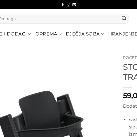
etraži:
E I DODACI
OPREMA
DJEČJA SOBA
HRANJENJ
POČE
ST
Dodajte
TR
na listu
želja
59,
Dodat
sas
sig
iz