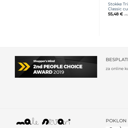
Stokke Tr
Classic c
55,48
€
ukl
BESPLAT
za online 
POKLON 