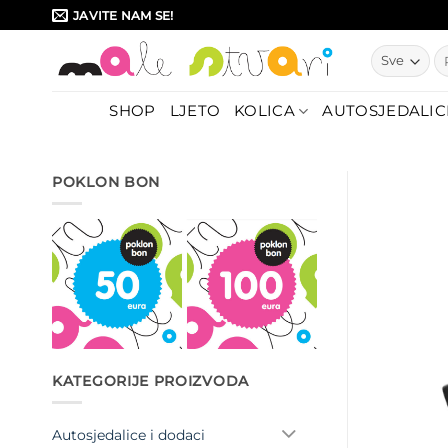
Skip
JAVITE NAM SE!
to
Pr
content
SHOP
LJETO
KOLICA
AUTOSJEDALIC
POKLON BON
KATEGORIJE PROIZVODA
Autosjedalice i dodaci