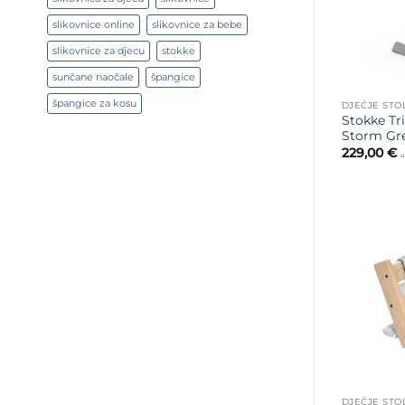
slikovnice online
slikovnice za bebe
slikovnice za djecu
stokke
sunčane naočale
špangice
špangice za kosu
DJEČJE STO
Stokke Tr
Storm Gr
229,00
€
u
DJEČJE STO