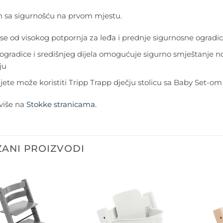
n sa sigurnošću na prvom mjestu.
i se od visokog potpornja za leđa i prednje sigurnosne ograd
 ogradice i središnjeg dijela omogućuje sigurno smještanje n
ju
ijete može koristiti Tripp Trapp dječju stolicu sa Baby Set-
više na
Stokke stranicama.
ANI PROIZVODI
Dodajte
Dodajte
na listu
na listu
želja
želja