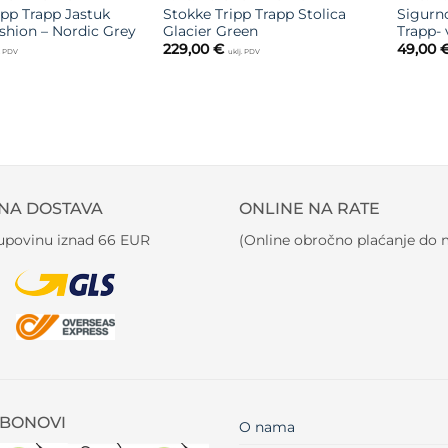
ipp Trapp Jastuk
Stokke Tripp Trapp Stolica
Sigurn
ushion – Nordic Grey
Glacier Green
Trapp- 
229,00
€
49,00
j. PDV
uklj. PDV
NA DOSTAVA
ONLINE NA RATE
kupovinu iznad 66 EUR
(Online obročno plaćanje do m
BONOVI
O nama