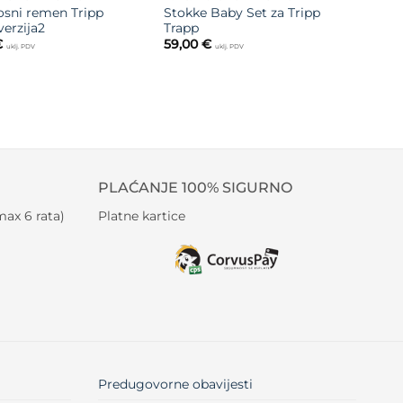
osni remen Tripp
Stokke Baby Set za Tripp
verzija2
Trapp
€
59,00
€
uklj. PDV
uklj. PDV
PLAĆANJE 100% SIGURNO
ax 6 rata)
Platne kartice
Predugovorne obavijesti