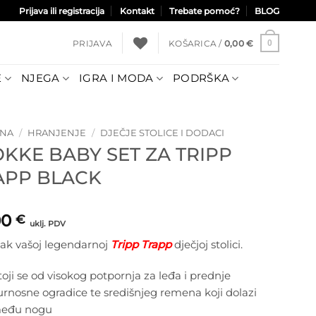
Prijava ili registracija
Kontakt
Trebate pomoć?
BLOG
PRIJAVA
KOŠARICA /
0,00
€
0
E
NJEGA
IGRA I MODA
PODRŠKA
TNA
/
HRANJENJE
/
DJEČJE STOLICE I DODACI
OKKE BABY SET ZA TRIPP
APP BLACK
00
€
uklj. PDV
ak vašoj legendarnoj
Tripp Trapp
dječjoj stolici.
toji se od visokog potpornja za leđa i prednje
urnosne ogradice te središnjeg remena koji dolazi
među nogu