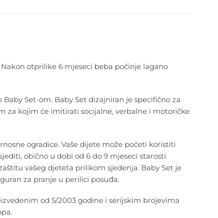
. Nakon otprilike 6 mjeseci beba počinje lagano
 Baby Set-om. Baby Set dizajniran je specifično za
 za kojim će imitirati socijalne, verbalne i motoričke
rnosne ogradice. Vaše dijete može početi koristiti
diti, obično u dobi od 6 do 9 mjeseci starosti.
zaštitu vašeg djeteta prilikom sjedenja. Baby Set je
guran za pranje u perilici posuđa.
roizvedenim od 5/2003 godine i serijskim brojevima
ppa.