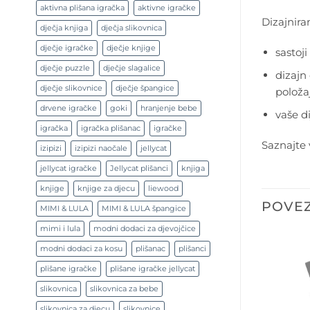
aktivna plišana igračka
aktivne igračke
Dizajnira
dječja knjiga
dječja slikovnica
dječje igračke
dječje knjige
sastoj
dječje puzzle
dječje slagalice
dizajn
dječje slikovnice
dječje špangice
položa
drvene igračke
goki
hranjenje bebe
vaše d
igračka
igračka plišanac
igračke
Saznajte 
izipizi
izipizi naočale
jellycat
jellycat igračke
Jellycat plišanci
knjiga
knjige
knjige za djecu
liewood
POVEZ
MIMI & LULA
MIMI & LULA špangice
mimi i lula
modni dodaci za djevojčice
modni dodaci za kosu
plišanac
plišanci
plišane igračke
plišane igračke jellycat
slikovnica
slikovnica za bebe
slikovnica za djecu
slikovnice