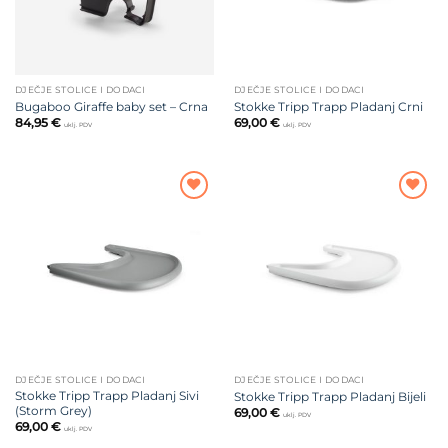
DJEČJE STOLICE I DODACI
DJEČJE STOLICE I DODACI
Bugaboo Giraffe baby set – Crna
Stokke Tripp Trapp Pladanj Crni
84,95
€
69,00
€
uklj. PDV
uklj. PDV
Dodajte
Dodajte
na listu
na listu
želja
želja
DJEČJE STOLICE I DODACI
DJEČJE STOLICE I DODACI
Stokke Tripp Trapp Pladanj Sivi
Stokke Tripp Trapp Pladanj Bijeli
(Storm Grey)
69,00
€
uklj. PDV
69,00
€
uklj. PDV