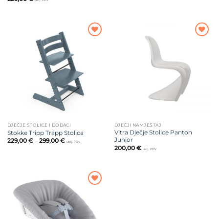
uklj. PDV
Dodajte
Dodajte
na listu
na listu
želja
želja
DJEČJE STOLICE I DODACI
DJEČJI NAMJEŠTAJ
Vitra Dječje Stolice Panton
Stokke Tripp Trapp Stolica
Junior
Raspon
229,00
€
–
299,00
€
uklj. PDV
cijena:
200,00
€
uklj. PDV
od
229,00 €
do
299,00 €
Dodajte
na listu
želja