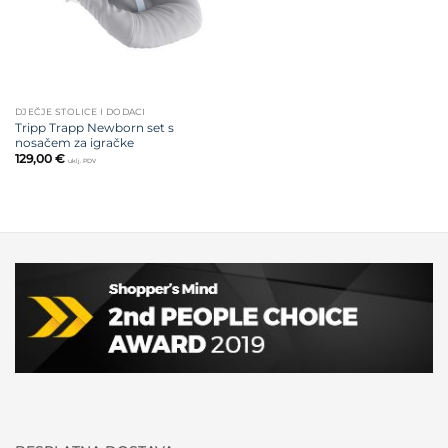
DJEČJE STOLICE I DODACI
Tripp Trapp Newborn set s
nosačem za igračke
129,00
€
uklj. PDV