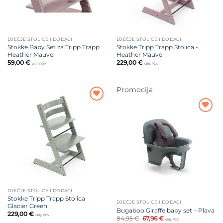
DJEČJE STOLICE I DODACI
DJEČJE STOLICE I DODACI
Stokke Baby Set za Tripp Trapp
Stokke Tripp Trapp Stolica -
Heather Mauve
Heather Mauve
59,00
€
229,00
€
uklj. PDV
uklj. PDV
Promocija
Dodajte
na listu
Dodajte
želja
na listu
želja
DJEČJE STOLICE I DODACI
Stokke Tripp Trapp Stolica
DJEČJE STOLICE I DODACI
Glacier Green
Bugaboo Giraffe baby set – Plava
229,00
€
uklj. PDV
Izvorna
Trenutna
84,95
€
67,96
€
uklj. PDV