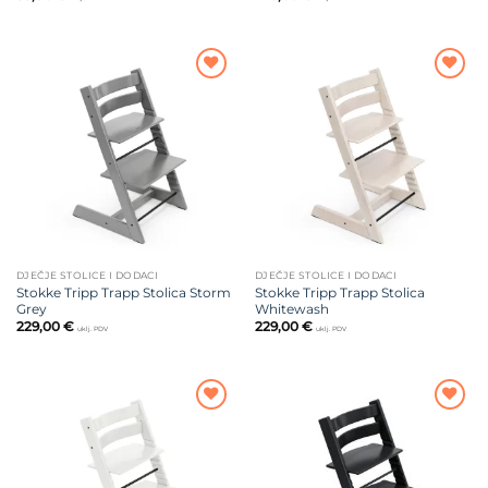
Dodajte
Dodajte
na listu
na listu
želja
želja
DJEČJE STOLICE I DODACI
DJEČJE STOLICE I DODACI
Stokke Tripp Trapp Stolica Storm
Stokke Tripp Trapp Stolica
Grey
Whitewash
229,00
€
229,00
€
uklj. PDV
uklj. PDV
Dodajte
Dodajte
na listu
na listu
želja
želja