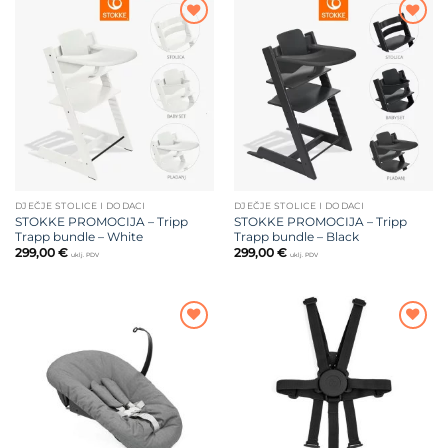
Dodajte
Dodajte
na listu
na listu
želja
želja
DJEČJE STOLICE I DODACI
DJEČJE STOLICE I DODACI
STOKKE PROMOCIJA – Tripp
STOKKE PROMOCIJA – Tripp
Trapp bundle – White
Trapp bundle – Black
299,00
€
299,00
€
uklj. PDV
uklj. PDV
Dodajte
Dodajte
na listu
na listu
želja
želja