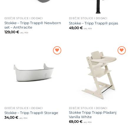
DJEČJE STOLICE I DODACI
DJEČJE STOLICE I DODACI
Stokke – Tripp Trapp® Newborn
Stokke – Tripp Trapp® pojas
set – Anthracite
49,00
€
uklj. PDV
129,00
€
uklj. PDV
Dodajte
Dodajte
na listu
na listu
želja
želja
DJEČJE STOLICE I DODACI
DJEČJE STOLICE I DODACI
Stokke Tripp Trapp Pladanj
Stokke – Tripp Trapp® Storage
Vanilla White
34,00
€
uklj. PDV
69,00
€
uklj. PDV