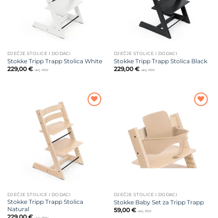
DJEČJE STOLICE I DODACI
DJEČJE STOLICE I DODACI
Stokke Tripp Trapp Stolica White
Stokke Tripp Trapp Stolica Black
229,00
€
229,00
€
uklj. PDV
uklj. PDV
Dodajte
Dodajte
na listu
na listu
želja
želja
DJEČJE STOLICE I DODACI
DJEČJE STOLICE I DODACI
Stokke Tripp Trapp Stolica
Stokke Baby Set za Tripp Trapp
Natural
59,00
€
uklj. PDV
229,00
€