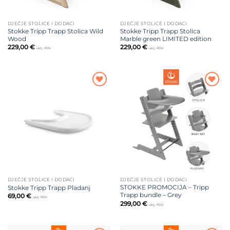
DJEČJE STOLICE I DODACI
DJEČJE STOLICE I DODACI
Stokke Tripp Trapp Stolica Wild
Stokke Tripp Trapp Stolica
Wood
Marble green LIMITED edition
229,00
€
229,00
€
uklj. PDV
uklj. PDV
Dodajte
Dodajte
na listu
na listu
želja
želja
DJEČJE STOLICE I DODACI
DJEČJE STOLICE I DODACI
STOKKE PROMOCIJA – Tripp
Stokke Tripp Trapp Pladanj
Trapp bundle – Grey
69,00
€
uklj. PDV
299,00
€
uklj. PDV