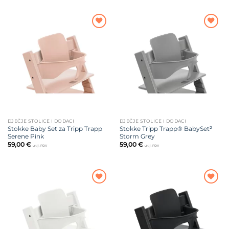
Dodajte
Dodajte
na listu
na listu
želja
želja
DJEČJE STOLICE I DODACI
DJEČJE STOLICE I DODACI
Stokke Baby Set za Tripp Trapp
Stokke Tripp Trapp® BabySet²
Serene Pink
Storm Grey
59,00
€
59,00
€
uklj. PDV
uklj. PDV
Dodajte
Dodajte
na listu
na listu
želja
želja