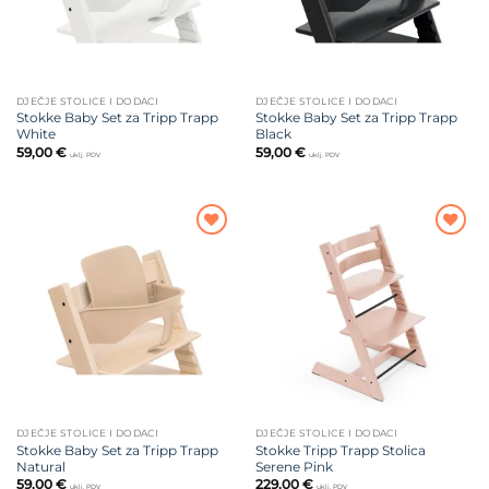
DJEČJE STOLICE I DODACI
DJEČJE STOLICE I DODACI
Stokke Baby Set za Tripp Trapp
Stokke Baby Set za Tripp Trapp
White
Black
59,00
€
59,00
€
uklj. PDV
uklj. PDV
Dodajte
Dodajte
na listu
na listu
želja
želja
DJEČJE STOLICE I DODACI
DJEČJE STOLICE I DODACI
Stokke Baby Set za Tripp Trapp
Stokke Tripp Trapp Stolica
Natural
Serene Pink
59,00
€
229,00
€
uklj. PDV
uklj. PDV