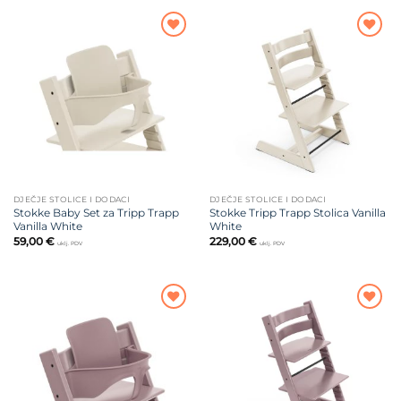
Dodajte
Dodajte
na listu
na listu
želja
želja
DJEČJE STOLICE I DODACI
DJEČJE STOLICE I DODACI
Stokke Baby Set za Tripp Trapp
Stokke Tripp Trapp Stolica Vanilla
Vanilla White
White
59,00
€
229,00
€
uklj. PDV
uklj. PDV
Dodajte
Dodajte
na listu
na listu
želja
želja