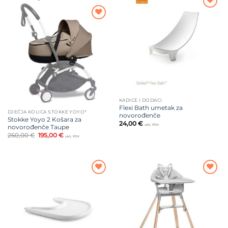
Dodajte
na listu
Dodajte
želja
na listu
želja
KADICE I DODACI
Flexi Bath umetak za
DJEČJA KOLICA STOKKE YOYO³
novorođenče
Stokke Yoyo 2 Košara za
24,00
€
uklj. PDV
novorođenče Taupe
Izvorna
Trenutna
260,00
€
195,00
€
uklj. PDV
cijena
cijena
bila
je:
je:
195,00 €.
260,00 €.
Dodajte
Dodajte
na listu
na listu
želja
želja