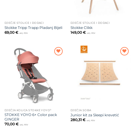
DJEČJE STOLICE I DODACI
DJEČJE STOLICE I DODACI
Stokke Tripp Trapp Pladanj Bijeli
Stokke Clikk
69,00
€
149,00
€
uklj. PDV
uklj. PDV
Dodajte
Dodajte
na listu
na listu
želja
želja
DJEČJA KOLICA STOKKE YOYO³
DJEČJA SOBA
STOKKE YOYO 6+ Color pack
Junior kit za Sleepi krevetić
GINGER
280,31
€
uklj. PDV
70,00
€
uklj. PDV