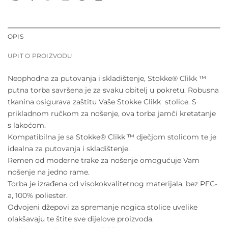
OPIS
UPIT O PROIZVODU
Neophodna za putovanja i skladištenje, Stokke® Clikk ™
putna torba savršena je za svaku obitelj u pokretu. Robusna
tkanina osigurava zaštitu Vaše Stokke Clikk stolice. S
prikladnom ručkom za nošenje, ova torba jamči kretatanje
s lakoćom.
Kompatibilna je sa Stokke® Clikk ™ dječjom stolicom te je
idealna za putovanja i skladištenje.
Remen od moderne trake za nošenje omogućuje Vam
nošenje na jedno rame.
Torba je izrađena od visokokvalitetnog materijala, bez PFC-
a, 100% poliester.
Odvojeni džepovi za spremanje nogica stolice uvelike
olakšavaju te štite sve dijelove proizvoda.