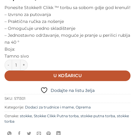
Ponesite Stokke® Clikk ™ torbu sa sobom gdje god krenuli!
– Izvrsno za putovanja
– Praktična ručka za nošenje
– Omogućuje uredno skladištenje
– Jednostavno održavanje, moguće je pranje u perilici rublja
na 40 °
Boja:
Tamno sivo
Stokke Clikk Putna torba količina
U KOŠARICU
Dodajte na listu želja
SKU:
571301
Kategorije:
Dodaci za trudnice i mame
,
Oprema
Oznake:
stokke
,
Stokke Clikk Putna torba
,
stokke putna torba
,
stokke
torba