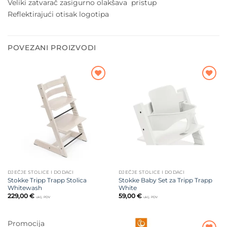
Veliki zatvarač zasigurno olakšava pristup
Reflektirajući otisak logotipa
POVEZANI PROIZVODI
Dodajte
Dodajte
na listu
na listu
želja
želja
DJEČJE STOLICE I DODACI
DJEČJE STOLICE I DODACI
Stokke Tripp Trapp Stolica
Stokke Baby Set za Tripp Trapp
Whitewash
White
229,00
€
59,00
€
uklj. PDV
uklj. PDV
Promocija