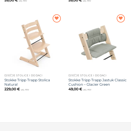
59,00
€
59,00
€
uklj. PDV
uklj. PDV
Dodajte
Dodajte
na listu
na listu
želja
želja
DJEČJE STOLICE I DODACI
DJEČJE STOLICE I DODACI
Stokke Tripp Trapp Stolica
Stokke Tripp Trapp Jastuk Classic
Natural
Cushion – Glacier Green
229,00
€
49,00
€
uklj. PDV
uklj. PDV