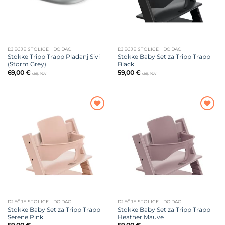
DJEČJE STOLICE I DODACI
DJEČJE STOLICE I DODACI
Stokke Tripp Trapp Pladanj Sivi
Stokke Baby Set za Tripp Trapp
(Storm Grey)
Black
69,00
€
59,00
€
uklj. PDV
uklj. PDV
Dodajte
Dodajte
na listu
na listu
želja
želja
DJEČJE STOLICE I DODACI
DJEČJE STOLICE I DODACI
Stokke Baby Set za Tripp Trapp
Stokke Baby Set za Tripp Trapp
Serene Pink
Heather Mauve