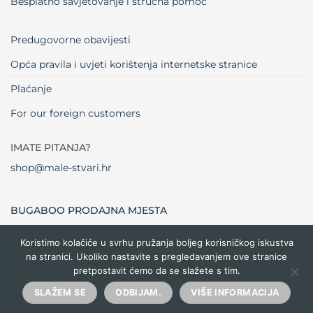
Besplatno savjetovanje i stručna pomoć
Predugovorne obavijesti
Opća pravila i uvjeti korištenja internetske stranice
Plaćanje
For our foreign customers
IMATE PITANJA?
shop@male-stvari.hr
BUGABOO PRODAJNA MJESTA
Koristimo kolačiće u svrhu pružanja boljeg korisničkog iskustva
na stranici. Ukoliko nastavite s pregledavanjem ove stranice
Visa
MasterCard
Maestro
Dinners
Credit
Cash
Bank
pretpostavit ćemo da se slažete s tim.
Club
Card
On
Trans
Delivery
Copyright 2026 ©
Male stvari
SLAŽEM SE
ODBIJAM.
VIŠE INFORMACIJA