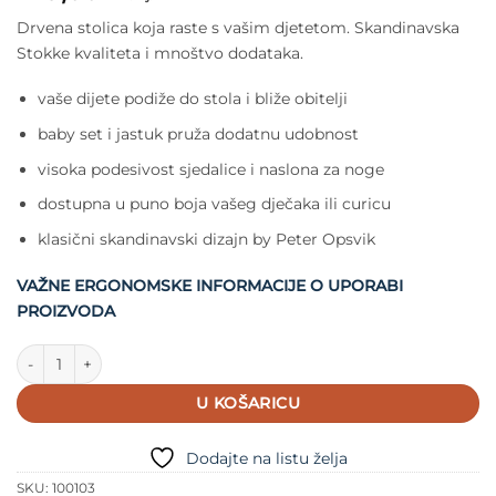
Drvena stolica koja raste s vašim djetetom. Skandinavska
Stokke kvaliteta i mnoštvo dodataka.
vaše dijete podiže do stola i bliže obitelji
baby set i jastuk pruža dodatnu udobnost
visoka podesivost sjedalice i naslona za noge
dostupna u puno boja vašeg dječaka ili curicu
klasični skandinavski dizajn by Peter Opsvik
VAŽNE ERGONOMSKE INFORMACIJE O UPORABI
PROIZVODA
Stokke Tripp Trapp Stolica Black količina
U KOŠARICU
Dodajte na listu želja
SKU:
100103