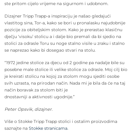
ste pritom cijelo vrijeme na sigurnom i udobnom.
Dizajner Tripp Trapp-a inspiraciju je našao gledajući
vlastitog sina, Tor-a, kako se bori u pronalasku najudobnije
pozicije za obiteljskim stolom. Kako je prerastao klasičnu
dječju ‘visoku’ stolicu a i dalje bio premali da bi sjedio na
stolici za odrasle Toru su noge stalno visile u zraku i stalno
se naprezao kako bi dosegao stvari na stolu.
“1972 jedine stolice za djecu od 2 godine pa nadalje bile su
posebne male stolice ili velike stolice za odrasle. Moj cilj bio
je kreirati stolicu na kojoj za stolom mogu sjediti osobe
svih uzrasta, na prirodan način. Nada mi je bila da će na taj
način boravak za stolom biti je
dnostavniji a aktivnosti ugodnije.”
Peter Opsvik, dizajner.
Više o Stokke Tripp Trapp stolici i ostalim proizvodima
saznajte na
Stokke stranicama.