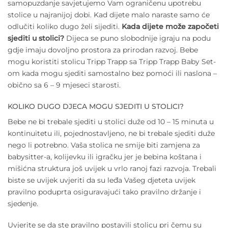
samopuzdanje savjetujemo Vam ograničenu upotrebu
stolice u najranijoj dobi. Kad dijete malo naraste samo će
odlučiti koliko dugo želi sijediti.
Kada dijete može započeti
sjediti u stolici?
Dijeca se puno slobodnije igraju na podu
gdje imaju dovoljno prostora za prirodan razvoj. Bebe
mogu koristiti stolicu Tripp Trapp sa Tripp Trapp Baby Set-
om kada mogu sjediti samostalno bez pomoći ili naslona –
obično sa 6 – 9 mjeseci starosti.
KOLIKO DUGO DJECA MOGU SJEDITI U STOLICI?
Bebe ne bi trebale sjediti u stolici duže od 10 – 15 minuta u
kontinuitetu ili, pojednostavljeno, ne bi trebale sjediti duže
nego li potrebno. Vaša stolica ne smije biti zamjena za
babysitter-a, kolijevku ili igračku jer je bebina koštana i
mišićna struktura još uvijek u vrlo ranoj fazi razvoja. Trebali
biste se uvijek uvjeriti da su leđa Vašeg djeteta uvijek
pravilno poduprta osiguravajući tako pravilno držanje i
sjedenje.
Uvjerite se da ste pravilno postavili stolicu pri čemu su