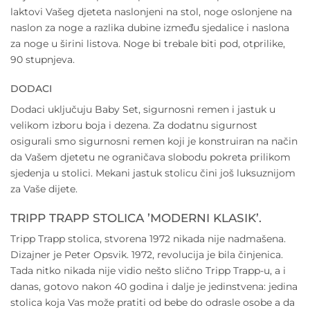
laktovi Vašeg djeteta naslonjeni na stol, noge oslonjene na
naslon za noge a razlika dubine između sjedalice i naslona
za noge u širini listova. Noge bi trebale biti pod, otprilike,
90 stupnjeva.
DODACI
Dodaci uključuju Baby Set, sigurnosni remen i jastuk u
velikom izboru boja i dezena. Za dodatnu sigurnost
osigurali smo sigurnosni remen koji je konstruiran na način
da Vašem djetetu ne ograničava slobodu pokreta prilikom
sjedenja u stolici. Mekani jastuk stolicu čini još luksuznijom
za Vaše dijete.
TRIPP TRAPP STOLICA ’MODERNI KLASIK’.
Tripp Trapp stolica, stvorena 1972 nikada nije nadmašena.
Dizajner je Peter Opsvik. 1972, revolucija je bila činjenica.
Tada nitko nikada nije vidio nešto slično Tripp Trapp-u, a i
danas, gotovo nakon 40 godina i dalje je jedinstvena: jedina
stolica koja Vas može pratiti od bebe do odrasle osobe a da