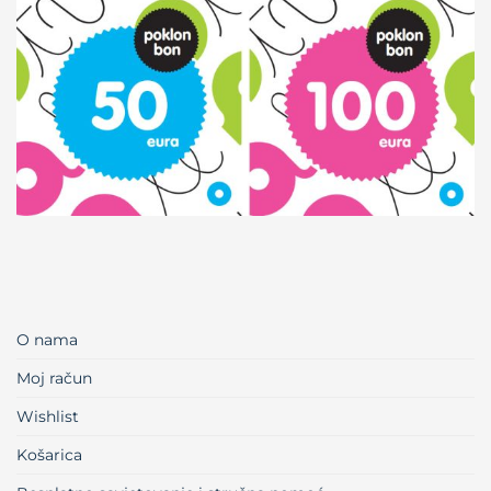
O nama
Moj račun
Wishlist
Košarica