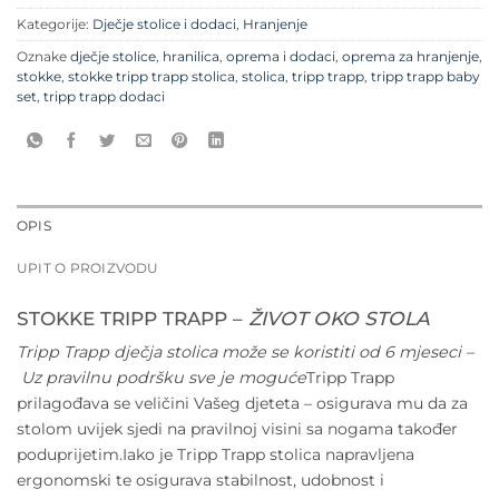
Kategorije:
Dječje stolice i dodaci
,
Hranjenje
Oznake
dječje stolice
,
hranilica
,
oprema i dodaci
,
oprema za hranjenje
,
stokke
,
stokke tripp trapp stolica
,
stolica
,
tripp trapp
,
tripp trapp baby
set
,
tripp trapp dodaci
OPIS
UPIT O PROIZVODU
STOKKE TRIPP TRAPP –
ŽIVOT OKO STOLA
Tripp Trapp dječja stolica može se koristiti od 6 mjeseci –
Uz pravilnu podršku sve je moguće
Tripp Trapp
prilagođava se veličini Vašeg djeteta – osigurava mu da za
stolom uvijek sjedi na pravilnoj visini sa nogama također
poduprijetim.Iako je Tripp Trapp stolica napravljena
ergonomski te osigurava stabilnost, udobnost i