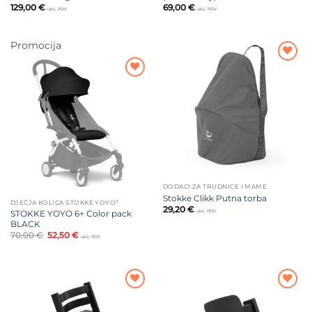
129,00
€
69,00
€
uklj. PDV
uklj. PDV
Promocija
Dodajte
na listu
Dodajte
želja
na listu
želja
DODACI ZA TRUDNICE I MAME
Stokke Clikk Putna torba
DJEČJA KOLICA STOKKE YOYO³
29,20
€
STOKKE YOYO 6+ Color pack
uklj. PDV
BLACK
Izvorna
Trenutna
70,00
€
52,50
€
uklj. PDV
cijena
cijena
bila
je:
je:
52,50 €.
70,00 €.
Dodajte
Dodajte
na listu
na listu