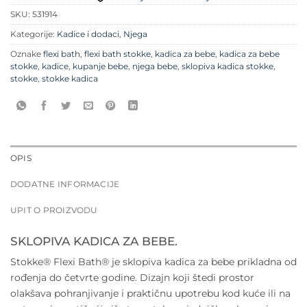
SKU:
531914
Kategorije:
Kadice i dodaci
,
Njega
Oznake
flexi bath
,
flexi bath stokke
,
kadica za bebe
,
kadica za bebe
stokke
,
kadice
,
kupanje bebe
,
njega bebe
,
sklopiva kadica stokke
,
stokke
,
stokke kadica
OPIS
DODATNE INFORMACIJE
UPIT O PROIZVODU
SKLOPIVA KADICA ZA BEBE.
Stokke® Flexi Bath® je sklopiva kadica za bebe prikladna od
rođenja do četvrte godine. Dizajn koji štedi prostor
olakšava pohranjivanje i praktičnu upotrebu kod kuće ili na