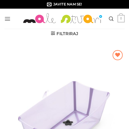
Skip
JAVITE NAM SE!
to
content
0
FILTRIRAJ
Dodajte
na listu
želja