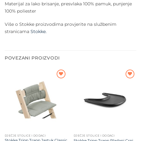
Materijal za lako brisanje, presvlaka 100% pamuk, punjenje
100% poliester
Više o Stokke proizvodima provjerite na službenim
stranicama
Stokke.
POVEZANI PROIZVODI
Dodajte
Dodajte
na listu
na listu
želja
želja
DJEČJE STOLICE I DODACI
DJEČJE STOLICE I DODACI
Stokke Tripp Trapp Jastuk Classic
Stokke Tripp Trapp Pladanj Crni