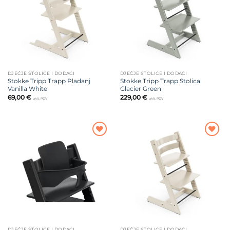
DJEČJE STOLICE I DODACI
DJEČJE STOLICE I DODACI
Stokke Tripp Trapp Pladanj
Stokke Tripp Trapp Stolica
Vanilla White
Glacier Green
69,00
€
229,00
€
uklj. PDV
uklj. PDV
Dodajte
Dodajte
na listu
na listu
želja
želja
DJEČJE STOLICE I DODACI
DJEČJE STOLICE I DODACI