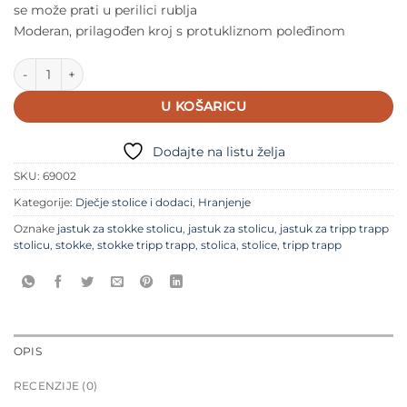
se može prati u perilici rublja
Moderan, prilagođen kroj s protukliznom poleđinom
Stokke Tripp Trapp Jastuk Classic Cushion - Beige količina
U KOŠARICU
Dodajte na listu želja
SKU:
69002
Kategorije:
Dječje stolice i dodaci
,
Hranjenje
Oznake
jastuk za stokke stolicu
,
jastuk za stolicu
,
jastuk za tripp trapp
stolicu
,
stokke
,
stokke tripp trapp
,
stolica
,
stolice
,
tripp trapp
OPIS
RECENZIJE (0)