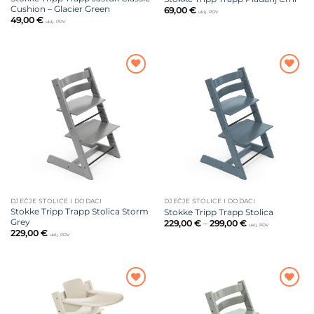
Cushion – Glacier Green
69,00
€
uklj. PDV
49,00
€
uklj. PDV
Dodajte
Dodajte
na listu
na listu
želja
želja
DJEČJE STOLICE I DODACI
DJEČJE STOLICE I DODACI
Stokke Tripp Trapp Stolica Storm
Stokke Tripp Trapp Stolica
Grey
Raspon
229,00
€
–
299,00
€
uklj. PDV
cijena:
229,00
€
uklj. PDV
od
229,00 €
do
299,00 €
Dodajte
Dodajte
na listu
na listu
želja
želja