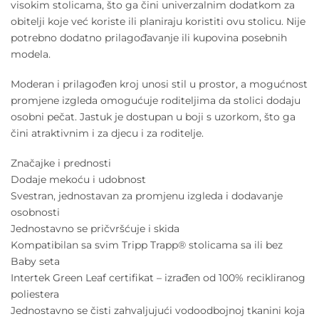
visokim stolicama, što ga čini univerzalnim dodatkom za
obitelji koje već koriste ili planiraju koristiti ovu stolicu. Nije
potrebno dodatno prilagođavanje ili kupovina posebnih
modela.
Moderan i prilagođen kroj unosi stil u prostor, a mogućnost
promjene izgleda omogućuje roditeljima da stolici dodaju
osobni pečat. Jastuk je dostupan u boji s uzorkom, što ga
čini atraktivnim i za djecu i za roditelje.
Značajke i prednosti
Dodaje mekoću i udobnost
Svestran, jednostavan za promjenu izgleda i dodavanje
osobnosti
Jednostavno se pričvršćuje i skida
Kompatibilan sa svim Tripp Trapp® stolicama sa ili bez
Baby seta
Intertek Green Leaf certifikat – izrađen od 100% recikliranog
poliestera
Jednostavno se čisti zahvaljujući vodoodbojnoj tkanini koja