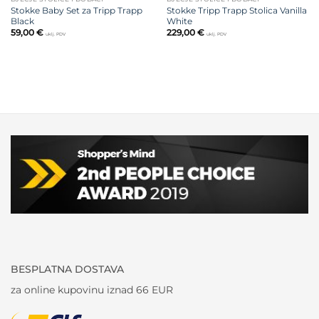
Stokke Baby Set za Tripp Trapp
Stokke Tripp Trapp Stolica Vanilla
Black
White
59,00
€
229,00
€
uklj. PDV
uklj. PDV
BESPLATNA DOSTAVA
za online kupovinu iznad 66 EUR