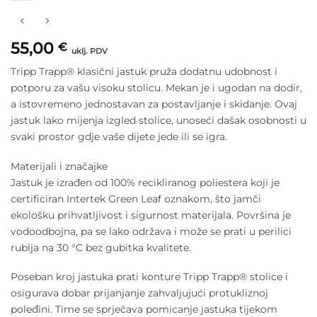
55,00
€
uklj. PDV
Tripp Trapp® klasični jastuk pruža dodatnu udobnost i
potporu za vašu visoku stolicu. Mekan je i ugodan na dodir,
a istovremeno jednostavan za postavljanje i skidanje. Ovaj
jastuk lako mijenja izgled stolice, unoseći dašak osobnosti u
svaki prostor gdje vaše dijete jede ili se igra.
Materijali i značajke
Jastuk je izrađen od 100% recikliranog poliestera koji je
certificiran Intertek Green Leaf oznakom, što jamči
ekološku prihvatljivost i sigurnost materijala. Površina je
vodoodbojna, pa se lako održava i može se prati u perilici
rublja na 30 °C bez gubitka kvalitete.
Poseban kroj jastuka prati konture Tripp Trapp® stolice i
osigurava dobar prijanjanje zahvaljujući protukliznoj
poleđini. Time se sprječava pomicanje jastuka tijekom