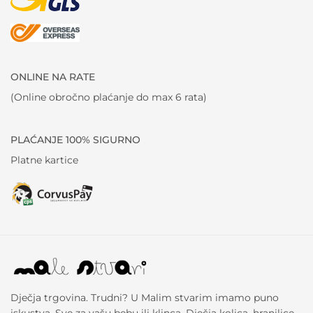
ONLINE NA RATE
(Online obročno plaćanje do max 6 rata)
PLAĆANJE 100% SIGURNO
Platne kartice
Dječja trgovina. Trudni? U Malim stvarim imamo puno
iskustva. Sve za vašu bebu ili klinca. Dječja kolica, hranilice,