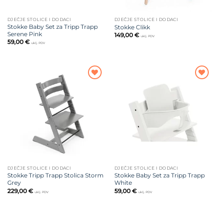
DJEČJE STOLICE I DODACI
DJEČJE STOLICE I DODACI
Stokke Baby Set za Tripp Trapp
Stokke Clikk
Serene Pink
149,00
€
uklj. PDV
59,00
€
uklj. PDV
Dodajte
Dodajte
na listu
na listu
želja
želja
DJEČJE STOLICE I DODACI
DJEČJE STOLICE I DODACI
Stokke Tripp Trapp Stolica Storm
Stokke Baby Set za Tripp Trapp
Grey
White
229,00
€
59,00
€
uklj. PDV
uklj. PDV