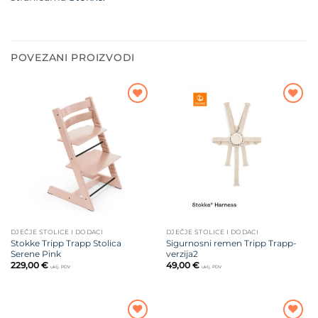
POVEZANI PROIZVODI
Dodajte
Dodajte
na listu
na listu
želja
želja
DJEČJE STOLICE I DODACI
DJEČJE STOLICE I DODACI
Stokke Tripp Trapp Stolica
Sigurnosni remen Tripp Trapp-
Serene Pink
verzija2
229,00
€
49,00
€
uklj. PDV
uklj. PDV