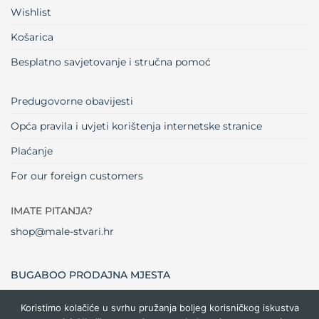
Wishlist
Košarica
Besplatno savjetovanje i stručna pomoć
Predugovorne obavijesti
Opća pravila i uvjeti korištenja internetske stranice
Plaćanje
For our foreign customers
IMATE PITANJA?
shop@male-stvari.hr
BUGABOO PRODAJNA MJESTA
Koristimo kolačiće u svrhu pružanja boljeg korisničkog iskustva