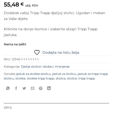
55,48
€
uklj. PDV
Dodatak vašoj Tripp Trapp dječjoj stolici. Ugodan i mekan
za Vaše dijete.
Kliknite na donje ikonice i izaberite dizajn Tripp Trapp
jastuka.
Nema na zalihi
Dodajte na listu želja
SKU:
12345-1-1-1-1-1-1-1-1
Kategorije:
Dječje stolice i dodaci
,
Hranjenje
Oznake
jastuk za stokke stolicu
,
jastuk za stolicu
,
jastuk za tripp trapp
stolicu
,
stokke
,
stokke tripp trapp
,
stolica
,
stolice
,
tripp trapp
OPIS