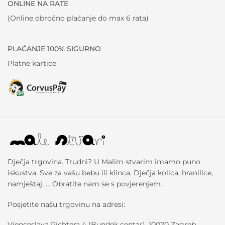
ONLINE NA RATE
(Online obročno plaćanje do max 6 rata)
PLAĆANJE 100% SIGURNO
Platne kartice
Dječja trgovina. Trudni? U Malim stvarim imamo puno
iskustva. Sve za vašu bebu ili klinca. Dječja kolica, hranilice,
namještaj, … Obratite nam se s povjerenjem.
Posjetite našu trgovinu na adresi:
Vjenceslava Richtera 4 (Bundek centar), 10020 Zagreb