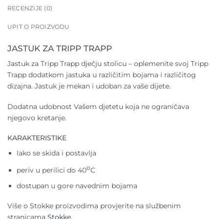
RECENZIJE (0)
UPIT O PROIZVODU
JASTUK ZA TRIPP TRAPP
Jastuk za Tripp Trapp dječju stolicu – oplemenite svoj Tripp
Trapp dodatkom jastuka u različitim bojama i različitog
dizajna. Jastuk je mekan i udoban za vaše dijete.
Dodatna udobnost Vašem djetetu koja ne ograničava
njegovo kretanje.
KARAKTERISTIKE
lako se skida i postavlja
o
periv u perilici do 40
C
dostupan u gore navednim bojama
Više o Stokke proizvodima provjerite na službenim
stranicama
Stokke.