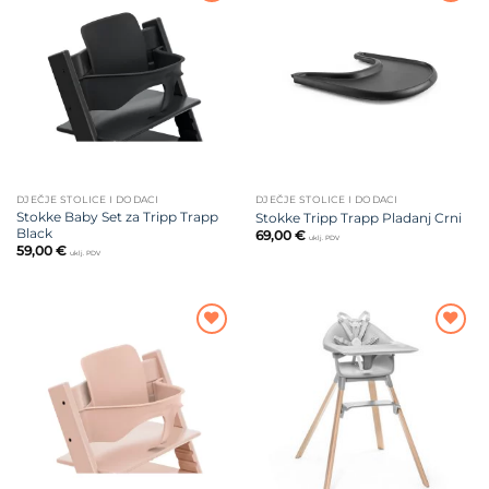
Dodajte
Dodajte
na listu
na listu
želja
želja
DJEČJE STOLICE I DODACI
DJEČJE STOLICE I DODACI
Stokke Baby Set za Tripp Trapp
Stokke Tripp Trapp Pladanj Crni
Black
69,00
€
uklj. PDV
59,00
€
uklj. PDV
Dodajte
Dodajte
na listu
na listu
želja
želja