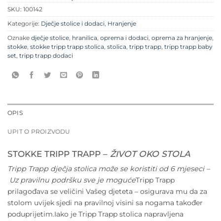
SKU:
100142
Kategorije:
Dječje stolice i dodaci
,
Hranjenje
Oznake
dječje stolice
,
hranilica
,
oprema i dodaci
,
oprema za hranjenje
,
stokke
,
stokke tripp trapp stolica
,
stolica
,
tripp trapp
,
tripp trapp baby
set
,
tripp trapp dodaci
OPIS
UPIT O PROIZVODU
STOKKE TRIPP TRAPP –
ŽIVOT OKO STOLA
Tripp Trapp dječja stolica može se koristiti od 6 mjeseci –
Uz pravilnu podršku sve je moguće
Tripp Trapp
prilagođava se veličini Vašeg djeteta – osigurava mu da za
stolom uvijek sjedi na pravilnoj visini sa nogama također
poduprijetim.Iako je Tripp Trapp stolica napravljena