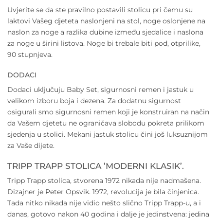
Uvjerite se da ste pravilno postavili stolicu pri čemu su
laktovi Vašeg djeteta naslonjeni na stol, noge oslonjene na
naslon za noge a razlika dubine između sjedalice i naslona
za noge u širini listova. Noge bi trebale biti pod, otprilike,
90 stupnjeva.
DODACI
Dodaci uključuju Baby Set, sigurnosni remen i jastuk u
velikom izboru boja i dezena. Za dodatnu sigurnost
osigurali smo sigurnosni remen koji je konstruiran na način
da Vašem djetetu ne ograničava slobodu pokreta prilikom
sjedenja u stolici. Mekani jastuk stolicu čini još luksuznijom
za Vaše dijete.
TRIPP TRAPP STOLICA ’MODERNI KLASIK’.
Tripp Trapp stolica, stvorena 1972 nikada nije nadmašena.
Dizajner je Peter Opsvik. 1972, revolucija je bila činjenica.
Tada nitko nikada nije vidio nešto slično Tripp Trapp-u, a i
danas, gotovo nakon 40 godina i dalje je jedinstvena: jedina