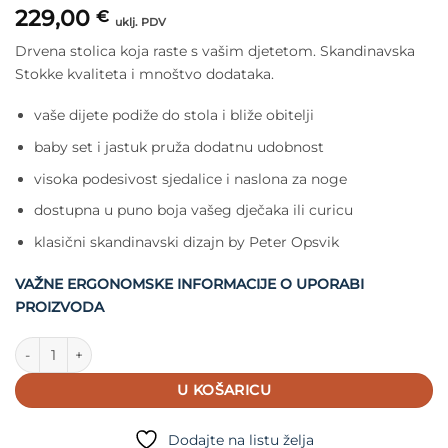
229,00
€
uklj. PDV
Drvena stolica koja raste s vašim djetetom. Skandinavska
Stokke kvaliteta i mnoštvo dodataka.
vaše dijete podiže do stola i bliže obitelji
baby set i jastuk pruža dodatnu udobnost
visoka podesivost sjedalice i naslona za noge
dostupna u puno boja vašeg dječaka ili curicu
klasični skandinavski dizajn by Peter Opsvik
VAŽNE ERGONOMSKE INFORMACIJE O UPORABI
PROIZVODA
Stokke Tripp Trapp Stolica Vanilla White količina
U KOŠARICU
Dodajte na listu želja