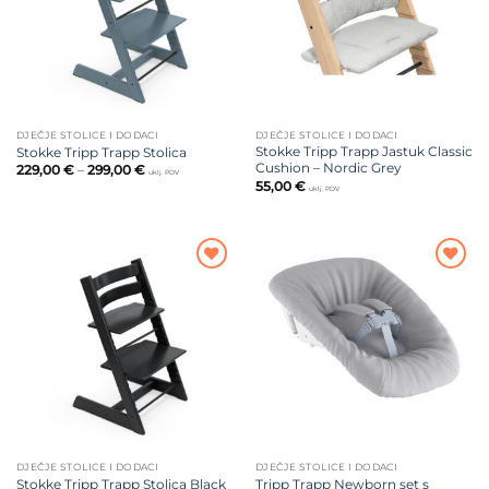
DJEČJE STOLICE I DODACI
DJEČJE STOLICE I DODACI
Stokke Tripp Trapp Jastuk Classic
Stokke Tripp Trapp Stolica
Cushion – Nordic Grey
Raspon
229,00
€
–
299,00
€
uklj. PDV
cijena:
55,00
€
uklj. PDV
od
229,00 €
do
299,00 €
Dodajte
Dodajte
na listu
na listu
želja
želja
DJEČJE STOLICE I DODACI
DJEČJE STOLICE I DODACI
Tripp Trapp Newborn set s
Stokke Tripp Trapp Stolica Black