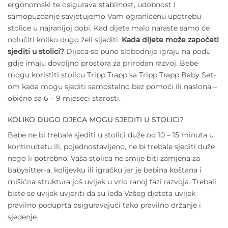
ergonomski te osigurava stabilnost, udobnost i
samopuzdanje savjetujemo Vam ograničenu upotrebu
stolice u najranijoj dobi. Kad dijete malo naraste samo će
odlučiti koliko dugo želi sijediti.
Kada dijete može započeti
sjediti u stolici?
Dijeca se puno slobodnije igraju na podu
gdje imaju dovoljno prostora za prirodan razvoj. Bebe
mogu koristiti stolicu Tripp Trapp sa Tripp Trapp Baby Set-
om kada mogu sjediti samostalno bez pomoći ili naslona –
obično sa 6 – 9 mjeseci starosti.
KOLIKO DUGO DJECA MOGU SJEDITI U STOLICI?
Bebe ne bi trebale sjediti u stolici duže od 10 – 15 minuta u
kontinuitetu ili, pojednostavljeno, ne bi trebale sjediti duže
nego li potrebno. Vaša stolica ne smije biti zamjena za
babysitter-a, kolijevku ili igračku jer je bebina koštana i
mišićna struktura još uvijek u vrlo ranoj fazi razvoja. Trebali
biste se uvijek uvjeriti da su leđa Vašeg djeteta uvijek
pravilno poduprta osiguravajući tako pravilno držanje i
sjedenje.