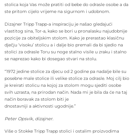
stolica koja Vas može pratiti od bebe do odrasle osobe a da
ste pritom cijelo vrijeme na sigurnom i udobnom.
Dizajner Tripp Trapp-a inspiraciju je našao gledajući
vlastitog sina, Tor-a, kako se bori u pronalasku najudobnije
pozicije za obiteljskim stolom. Kako je prerastao klasičnu
dječju ‘visoku’ stolicu a i dalje bio premali da bi sjedio na
stolici za odrasle Toru su noge stalno visile u zraku i stalno
se naprezao kako bi dosegao stvari na stolu.
“1972 jedine stolice za djecu od 2 godine pa nadalje bile su
posebne male stolice ili velike stolice za odrasle. Moj cilj bio
je kreirati stolicu na kojoj za stolom mogu sjediti osobe
svih uzrasta, na prirodan način. Nada mi je bila da će na taj
način boravak za stolom biti je
dnostavniji a aktivnosti ugodnije.”
Peter Opsvik, dizajner.
Više o Stokke Tripp Trapp stolici i ostalim proizvodima