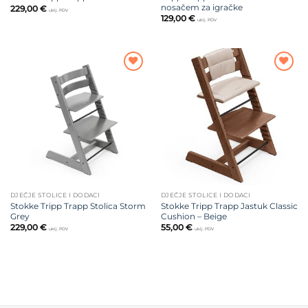
nosačem za igračke
229,00
€
uklj. PDV
129,00
€
uklj. PDV
Dodajte
Dodajte
na listu
na listu
želja
želja
DJEČJE STOLICE I DODACI
DJEČJE STOLICE I DODACI
Stokke Tripp Trapp Stolica Storm
Stokke Tripp Trapp Jastuk Classic
Grey
Cushion – Beige
229,00
€
55,00
€
uklj. PDV
uklj. PDV