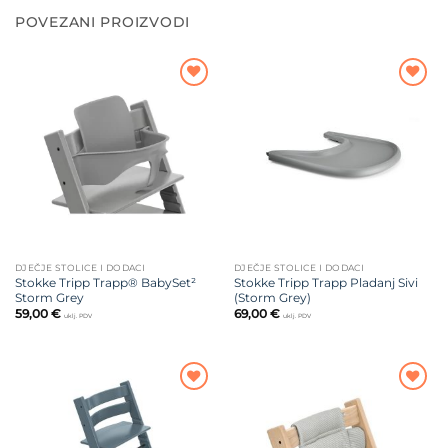
POVEZANI PROIZVODI
Dodajte
Dodajte
na listu
na listu
želja
želja
DJEČJE STOLICE I DODACI
DJEČJE STOLICE I DODACI
Stokke Tripp Trapp® BabySet²
Stokke Tripp Trapp Pladanj Sivi
Storm Grey
(Storm Grey)
59,00
€
69,00
€
uklj. PDV
uklj. PDV
Dodajte
Dodajte
na listu
na listu
želja
želja