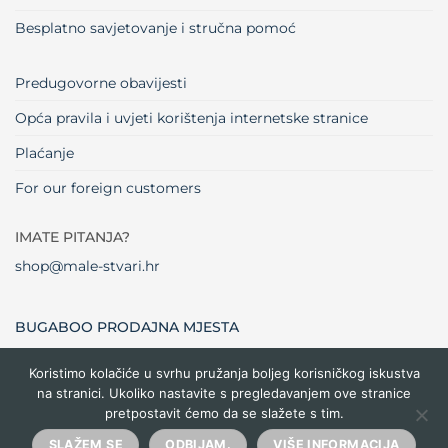
Besplatno savjetovanje i stručna pomoć
Predugovorne obavijesti
Opća pravila i uvjeti korištenja internetske stranice
Plaćanje
For our foreign customers
IMATE PITANJA?
shop@male-stvari.hr
BUGABOO PRODAJNA MJESTA
Koristimo kolačiće u svrhu pružanja boljeg korisničkog iskustva
na stranici. Ukoliko nastavite s pregledavanjem ove stranice
Visa
MasterCard
Maestro
Dinners
Credit
Cash
Bank
pretpostavit ćemo da se slažete s tim.
Club
Card
On
Trans
Delivery
Copyright 2026 ©
Male stvari
SLAŽEM SE
ODBIJAM.
VIŠE INFORMACIJA