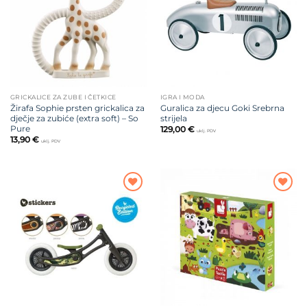
GRICKALICE ZA ZUBE I ČETKICE
IGRA I MODA
Žirafa Sophie prsten grickalica za
Guralica za djecu Goki Srebrna
dječje za zubiće (extra soft) – So
strijela
Pure
129,00
€
uklj. PDV
13,90
€
uklj. PDV
Dodajte
Dodajte
na listu
na listu
želja
želja