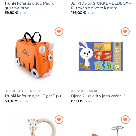
Trunki kofer za djecu Pedro
JETKIDS by STOKKE – BEDBOX –
gusarski brod
Putovanje prvom klasom
59,90
€
199,00
€
uklj. PDV
uklj. PDV
Dodajte
Dodajte
na listu
na listu
želja
želja
DJEČJI KOFERI I RUKSACI
AKTIVNE IGRAČKE
Trunki kofer za djecu Tiger Tipu
Djeco Puzzle što je za večeru?
59,90
€
8,90
€
uklj. PDV
uklj. PDV
Dodajte
Dodajte
na listu
na listu
želja
želja