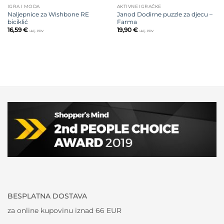
IGRA I MODA
AKTIVNE IGRAČKE
Naljepnice za Wishbone RE
Janod Dodirne puzzle za djecu –
biciklić
Farma
16,59
€
19,90
€
uklj. PDV
uklj. PDV
BESPLATNA DOSTAVA
za online kupovinu iznad 66 EUR