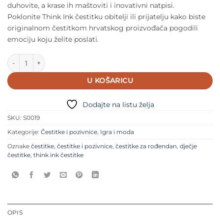
duhovite, a krase ih maštoviti i inovativni natpisi.
Poklonite Think Ink čestitku obitelji ili prijatelju kako biste
originalnom čestitkom hrvatskog proizvođača pogodili
emociju koju želite poslati.
Think Ink čestitka Izvoliš količina
U KOŠARICU
Dodajte na listu želja
SKU:
S0019
Kategorije:
Čestitke i pozivnice
,
Igra i moda
Oznake
čestitke
,
čestitke i pozivnice
,
čestitke za rođendan
,
dječje
čestitke
,
think ink čestitke
OPIS