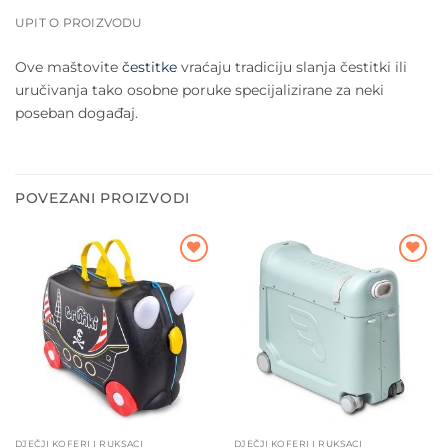
UPIT O PROIZVODU
Ove maštovite
čestitke
vraćaju tradiciju slanja čestitki ili
uručivanja tako osobne poruke specijalizirane za neki
poseban događaj.
POVEZANI PROIZVODI
Dodajte
Dodajte
na listu
na listu
želja
želja
DJEČJI KOFERI I RUKSACI
DJEČJI KOFERI I RUKSACI