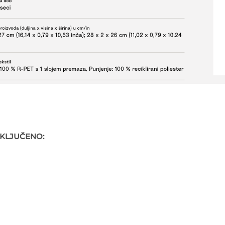
UKLJUČENO: