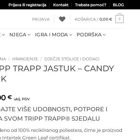
Prijava ili registracija
Kontakt
Trebate pomoć?
BLOG
PRIJAVA
KOŠARICA /
0,00
€
0
E
NJEGA
IGRA I MODA
PODRŠKA
TNA
/
HRANJENJE
/
DJEČJE STOLICE I DODACI
IPP TRAPP JASTUK – CANDY
NK
00
€
uklj. PDV
AJTE VIŠE UDOBNOSTI, POTPORE I
LA SVOM TRIPP TRAPP® SJEDALU
đeno od 100% recikliranog poliestera, čime je proizvod
 Intertek Green Leaf certifikat.