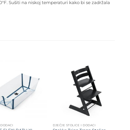
°F. Sušiti na niskoj temperaturi kako bi se zadržala
Dodajte
Dodajte
na listu
na listu
želja
želja
I DODACI
DJEČJE STOLICE I DODACI