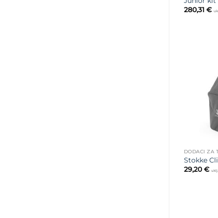
Junior kit
280,31
€
uk
DODACI ZA 
Stokke Cl
29,20
€
ukl