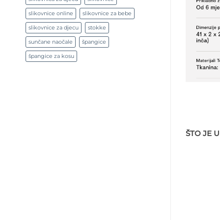
slikovnice online
slikovnice za bebe
slikovnice za djecu
stokke
sunčane naočale
špangice
špangice za kosu
ŠTO JE 