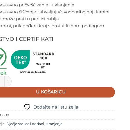
ostavno pričvršćivanje i uklanjanje
ostavno čišćenje zahvaljujući vodoodbojnoj tkanini
e može prati u perilici rublja
antni, prilagođeni kroj s protukliznom podlogom
TVO I CERTIFIKATI
Trapp Jastuk - Candy Pink količina
U KOŠARICU
Dodajte na listu želja
90009
ije:
Dječje stolice i dodaci
,
Hranjenje