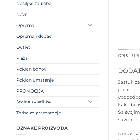
Nosiljke za bebe
Novo
Oprema
Oprema i dodaci
Outlet
OPIS
UPI
Plaža
Poklon bonovi
DODAJT
Poklon umatanje
Jastuk za
prilagođe
PROMOCIJA
vodoodboj
Stolne svjetiljke
kako bi o
Sa svojim
Torbe za prematanje
suvremeni
OZNAKE PROIZVODA
Izrađeno 