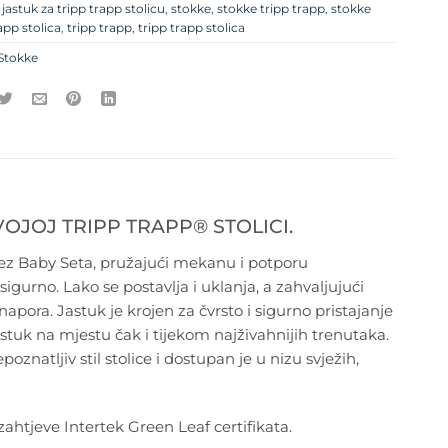
e
jastuk za tripp trapp stolicu
,
stokke
,
stokke tripp trapp
,
stokke
app stolica
,
tripp trapp
,
tripp trapp stolica
Stokke
VOJOJ TRIPP TRAPP® STOLICI.
bez Baby Seta, pružajući mekanu i potporu
urno. Lako se postavlja i uklanja, a zahvaljujući
napora. Jastuk je krojen za čvrsto i sigurno pristajanje
astuk na mjestu čak i tijekom najživahnijih trenutaka.
atljiv stil stolice i dostupan je u nizu svježih,
zahtjeve Intertek Green Leaf certifikata.