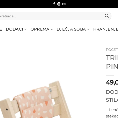
etraži:
E I DODACI
OPREMA
DJEČJA SOBA
HRANJENJ
POČE
TR
Dodajte
PI
na listu
želja
49,
DOD
STI
– Izra
stekao