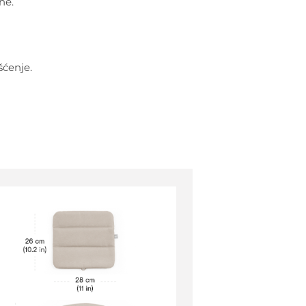
ne.
šćenje.