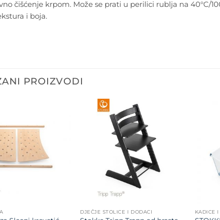
no čišćenje krpom. Može se prati u perilici rublja na 40°C/100
kstura i boja.
ANI PROIZVODI
Dodajte
Dodajte
na listu
na listu
želja
želja
A
DJEČJE STOLICE I DODACI
KADICE 