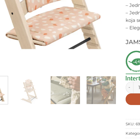
– Jedn
– Jedn
koja s
– Eleg
JAMS
Tripp 
SKU:
6
Kategor