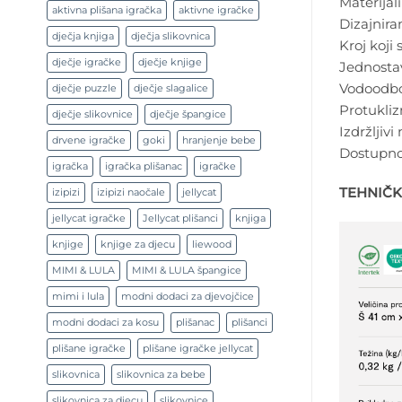
Materijal
aktivna plišana igračka
aktivne igračke
Dizajnira
dječja knjiga
dječja slikovnica
Kroj koji
dječje igračke
dječje knjige
Jednostav
Vodoodboj
dječje puzzle
dječje slagalice
Protukliz
dječje slikovnice
dječje špangice
Izdržljivi
drvene igračke
goki
hranjenje bebe
Dostupno 
igračka
igračka plišanac
igračke
TEHNIČK
izipizi
izipizi naočale
jellycat
jellycat igračke
Jellycat plišanci
knjiga
knjige
knjige za djecu
liewood
MIMI & LULA
MIMI & LULA špangice
mimi i lula
modni dodaci za djevojčice
modni dodaci za kosu
plišanac
plišanci
plišane igračke
plišane igračke jellycat
slikovnica
slikovnica za bebe
slikovnica za djecu
slikovnice