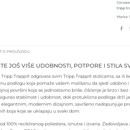
Oznak
tripp tr
Marka:
T O PROIZVODU
E JOŠ VIŠE UDOBNOSTI, POTPORE I STILA S
 Tripp Trapp® odgovara svim Tripp Trapp® stolicama, sa ili 
nu podlogu koja pomaže vašem mališanu da sjedi udobno i sig
noj površini koja se jednostavno briše, čišćenje je brzo i bez 
sigurao stabilnost i udobnost, dok protuklizna podloga drži j
 elegantnim, modernim dizajnom, savršeno nadopunjuje prepozn
h boja koje se uklapaju u svaki dom.
od 100% recikliranog poliestera, iznutra i izvana. Zadovoljava 