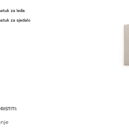
ISTITI:
nje