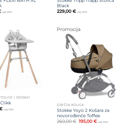
 FLEXI BATH XL
Stokke Tripp Trapp Stolica
A
Black
€
229,00
€
uklj. PDV
uklj. PDV
Promocija
Dodajte
na listu
Dodajte
želja
na listu
želja
TOLICE I DODACI
Clikk
DJEČJA KOLICA
€
Stokke Yoyo 2 Košara za
uklj. PDV
novorođenče Toffee
Izvorna
Trenutna
260,00
€
195,00
€
uklj. PDV
cijena
cijena
bila
je:
je:
195,00 €.
260,00 €.