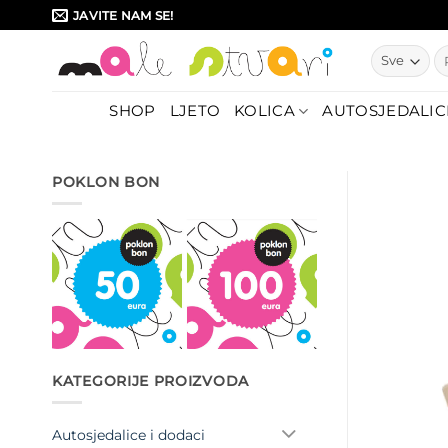
Skip
JAVITE NAM SE!
to
Pr
content
SHOP
LJETO
KOLICA
AUTOSJEDALIC
POKLON BON
KATEGORIJE PROIZVODA
Autosjedalice i dodaci