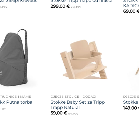
STOKKE
 za Sleepi krevetić
Stokke Tripp Trapp od hrasta
KADIC
299,00
€
lj. PDV
uklj. PDV
69,00
Dodajte
Dodajte
na listu
na listu
želja
želja
TRUDNICE I MAME
DJEČJE STOLICE I DODACI
DJEČJE S
Stokke Baby Set za Tripp
ikk Putna torba
Stokke 
Trapp Natural
149,00
j. PDV
59,00
€
uklj. PDV