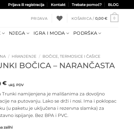
Prijava ili registracija
Kontakt
Trebate pomoć?
BLOG
PRIJAVA
KOŠARICA /
0,00
€
0
E
NJEGA
IGRA I MODA
PODRŠKA
TNA
/
HRANJENJE
/
BOČICE, TERMOSICE I ČAŠICE
UNKI BOČICA – NARANČASTA
0
€
uklj. PDV
a Trunki namijenjena je mališanima za dovoljno
acije na putovanju. Lako se drži i nosi. Ima i poklopac
ku (u paketu je uključena i rezervna slamka) za
tavno ispijanje. Bez BPA i PVC.
 zalihi