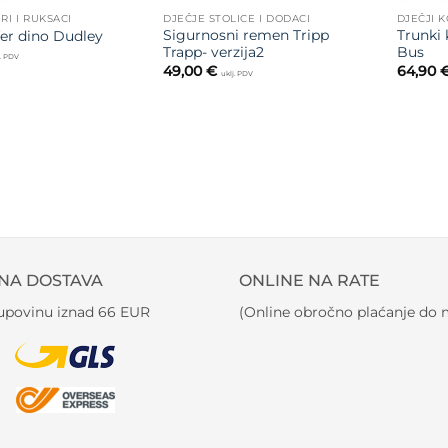
RI I RUKSACI
DJEČJE STOLICE I DODACI
DJEČJI K
Sigurnosni remen Tripp
Trunki
fer dino Dudley
Trapp- verzija2
Bus
j. PDV
49,00
€
64,90
uklj. PDV
NA DOSTAVA
ONLINE NA RATE
kupovinu iznad 66 EUR
(Online obročno plaćanje do m