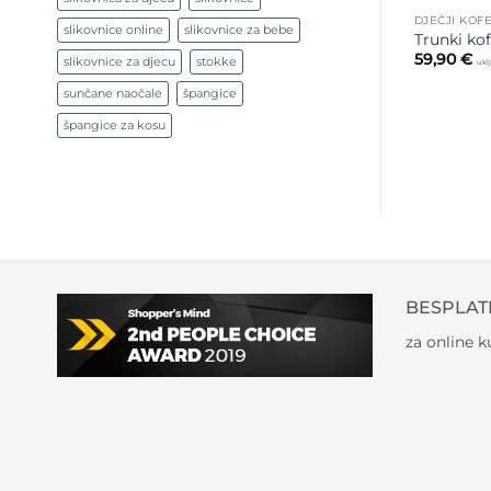
DJEČJI KOFE
slikovnice online
slikovnice za bebe
Trunki ko
59,90
€
slikovnice za djecu
stokke
ukl
sunčane naočale
špangice
špangice za kosu
BESPLAT
za online 