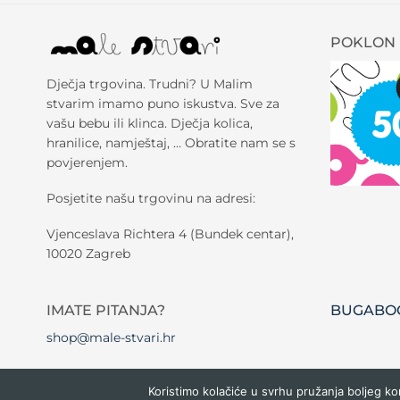
POKLON 
Dječja trgovina. Trudni? U Malim
stvarim imamo puno iskustva. Sve za
vašu bebu ili klinca. Dječja kolica,
hranilice, namještaj, … Obratite nam se s
povjerenjem.
Posjetite našu trgovinu na adresi:
Vjenceslava Richtera 4 (Bundek centar),
10020 Zagreb
IMATE PITANJA?
BUGABOO
shop@male-stvari.hr
Koristimo kolačiće u svrhu pružanja boljeg ko