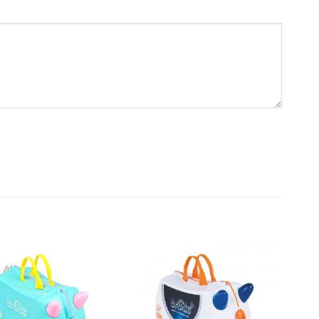
Dodajte
Dodajte
na listu
na listu
želja
želja