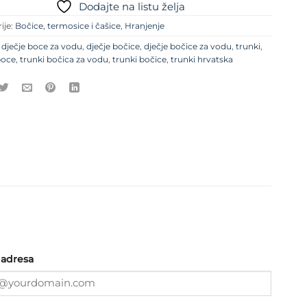
Dodajte na listu želja
ije:
Bočice, termosice i čašice
,
Hranjenje
e
dječje boce za vodu
,
dječje bočice
,
dječje bočice za vodu
,
trunki
,
boce
,
trunki bočica za vodu
,
trunki bočice
,
trunki hrvatska
 adresa