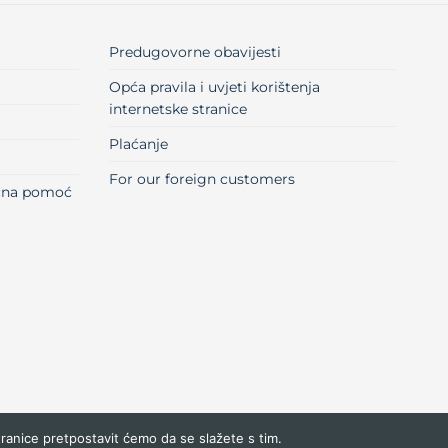
Predugovorne obavijesti
Opća pravila i uvjeti korištenja
internetske stranice
Plaćanje
For our foreign customers
učna pomoć
tranice pretpostavit ćemo da se slažete s tim.