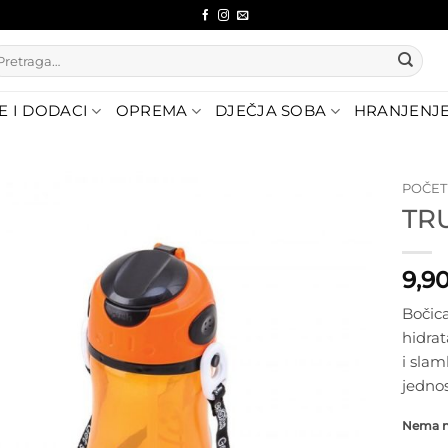
etraži:
E I DODACI
OPREMA
DJEČJA SOBA
HRANJENJ
POČE
TR
Dodajte
na listu
želja
9,9
Bočic
hidrat
i slam
jednos
Nema na