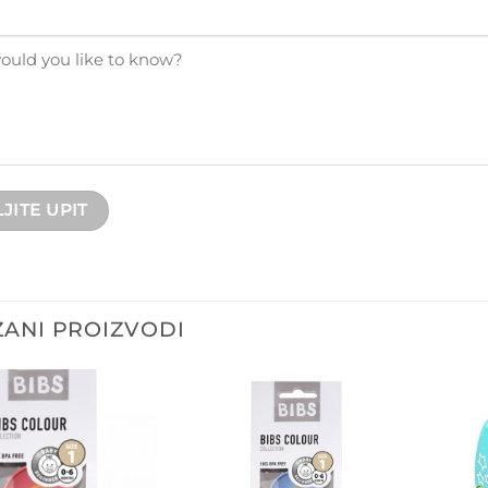
ANI PROIZVODI
Dodajte
Dodajte
na listu
na listu
želja
želja