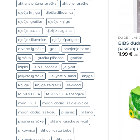
aktivna plišana igračka
aktivne igračke
dječja knjiga
dječja slikovnica
dječje igračke
dječje knjige
dječje puzzle
dječje slagalice
DUDE I LAN
dječje slikovnice
dječje špangice
BIBS dude
pakiranju 
drvene igračke
goki
hranjenje bebe
11,99
€
uklj.
igračka
igračka plišanac
igračke
izipizi
izipizi naočale
jellycat
jellycat igračke
Jellycat plišanci
knjiga
knjige
knjige za djecu
liewood
MIMI & LULA
MIMI & LULA špangice
mimi i lula
modni dodaci za djevojčice
modni dodaci za kosu
plišanac
plišanci
plišane igračke
plišane igračke jellycat
slikovnica
slikovnica za bebe
slikovnica za djecu
slikovnice