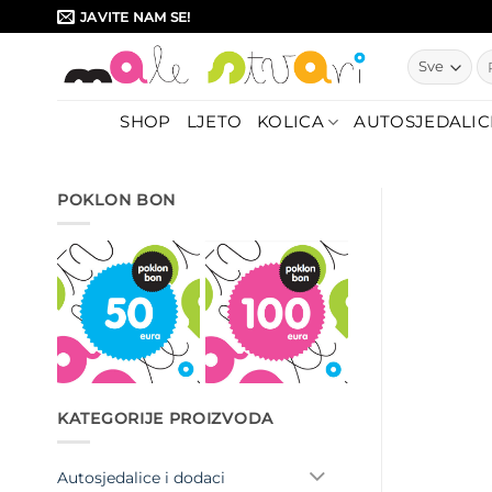
Skip
JAVITE NAM SE!
to
Pr
content
SHOP
LJETO
KOLICA
AUTOSJEDALIC
POKLON BON
KATEGORIJE PROIZVODA
Autosjedalice i dodaci