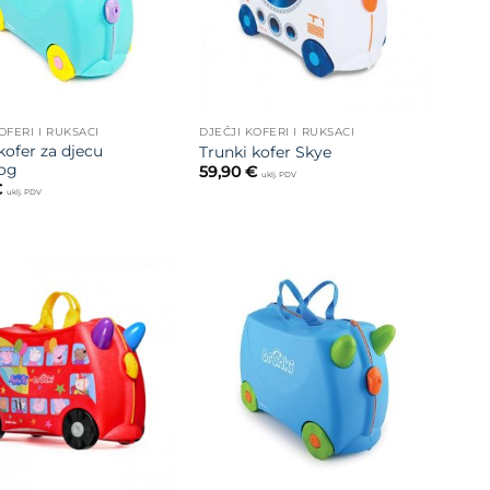
OFERI I RUKSACI
DJEČJI KOFERI I RUKSACI
kofer za djecu
Trunki kofer Skye
og
59,90
€
uklj. PDV
€
uklj. PDV
Dodajte
Dodajte
na listu
na listu
želja
želja