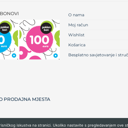
BONOVI
O nama
Moj račun
Wishlist
Košarica
Besplatno savjetovanje i str
 PRODAJNA MJESTA
risničkog iskustva na stranici. Ukoliko nastavite s pregledavanjem ove s