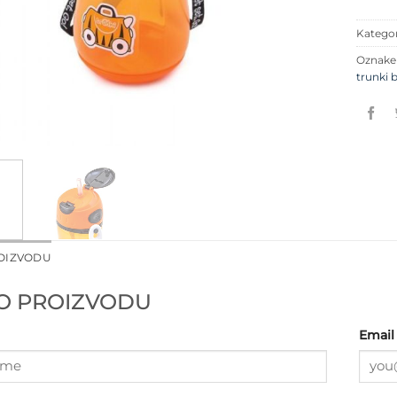
Kategor
Oznak
trunki 
ROIZVODU
 O PROIZVODU
Email