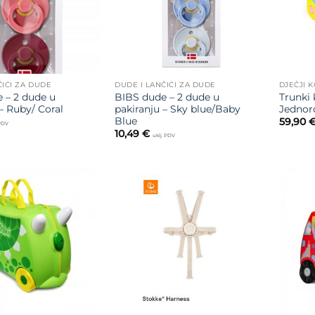
ČIĆI ZA DUDE
DUDE I LANČIĆI ZA DUDE
DJEČJI K
 – 2 dude u
BIBS dude – 2 dude u
Trunki 
– Ruby/ Coral
pakiranju – Sky blue/Baby
Jednor
Blue
59,90
 PDV
10,49
€
uklj. PDV
Dodajte
Dodajte
na listu
na listu
želja
želja