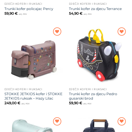
DJEČJI KOFERI I RUKSACI
DJEČJI KOFERI I RUKSACI
Trunki kofer policajac Percy
Trunki kofer za djecu Terrance
59,90
€
54,90
€
uklj. PDV
uklj. PDV
Dodajte
Dodajte
na listu
na listu
želja
želja
DJEČJI KOFERI I RUKSACI
DJEČJI KOFERI I RUKSACI
STOKKE JETKIDS kofer i STOKKE
Trunki kofer za djecu Pedro
JETKIDS ruksak – Hazy Lilac
gusarski brod
249,00
€
59,90
€
uklj. PDV
uklj. PDV
Dodajte
Dodajte