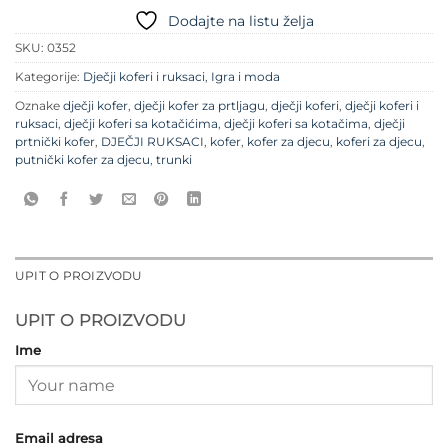
Dodajte na listu želja
SKU:
0352
Kategorije:
Dječji koferi i ruksaci
,
Igra i moda
Oznake
dječji kofer
,
dječji kofer za prtljagu
,
dječji koferi
,
dječji koferi i
ruksaci
,
dječji koferi sa kotačićima
,
dječji koferi sa kotačima
,
dječji
prtnički kofer
,
DJEČJI RUKSACI
,
kofer
,
kofer za djecu
,
koferi za djecu
,
putnički kofer za djecu
,
trunki
UPIT O PROIZVODU
UPIT O PROIZVODU
Ime
Email adresa