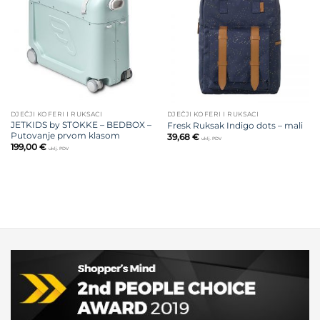
na listu
na listu
želja
želja
DJEČJI KOFERI I RUKSACI
DJEČJI KOFERI I RUKSACI
JETKIDS by STOKKE – BEDBOX –
Fresk Ruksak Indigo dots – mali
Putovanje prvom klasom
39,68
€
uklj. PDV
199,00
€
uklj. PDV