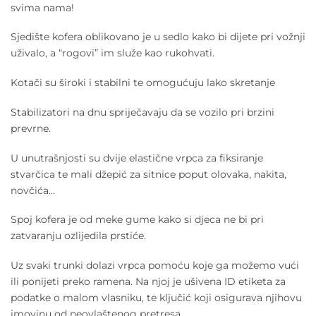
svima nama!
Sjedište kofera oblikovano je u sedlo kako bi dijete pri vožnji
uživalo, a “rogovi” im služe kao rukohvati.
Kotači su široki i stabilni te omogućuju lako skretanje
Stabilizatori na dnu spriječavaju da se vozilo pri brzini
prevrne.
U unutrašnjosti su dvije elastične vrpca za fiksiranje
stvarčica te mali džepić za sitnice poput olovaka, nakita,
novčića…
Spoj kofera je od meke gume kako si djeca ne bi pri
zatvaranju ozlijedila prstiće.
Uz svaki trunki dolazi vrpca pomoću koje ga možemo vući
ili ponijeti preko ramena. Na njoj je ušivena ID etiketa za
podatke o malom vlasniku, te ključić koji osigurava njihovu
imovinu od neovlaštenog pretresa.