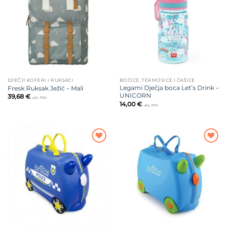
na listu
na listu
želja
želja
DJEČJI KOFERI I RUKSACI
BOČICE, TERMOSICE I ČAŠICE
Legami Dječja boca Let’s Drink –
Fresk Ruksak Ježić – Mali
UNICORN
39,68
€
uklj. PDV
14,00
€
uklj. PDV
Dodajte
Dodajte
na listu
na listu
želja
želja