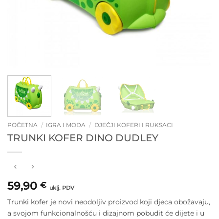
POČETNA
/
IGRA I MODA
/
DJEČJI KOFERI I RUKSACI
TRUNKI KOFER DINO DUDLEY
59,90
€
uklj. PDV
Trunki kofer je novi neodoljiv proizvod koji djeca obožavaju,
a svojom funkcionalnošću i dizajnom pobudit će dijete i u