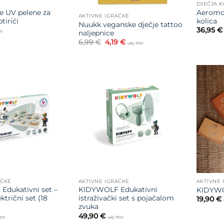
DJEČJA K
je UV pelene za
Aeromo
AKTIVNE IGRAČKE
tirići
kolica
Nuukk veganske dječje tattoo
36,95
€
naljepnice
DV
Izvorna
Trenutna
6,99
€
4,19
€
uklj. PDV
cijena
cijena
bila
je:
je:
4,19 €.
6,99 €.
Dodajte
Dodajte
na listu
na listu
želja
želja
AČKE
AKTIVNE IGRAČKE
AKTIVNE 
dukativni set –
KIDYWOLF Edukativni
KIDYWOL
ktrični set (18
istraživački set s pojačalom
19,90
€
zvuka
49,90
€
 PDV
uklj. PDV