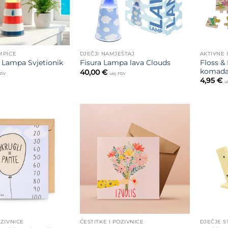
MPICE
DJEČJI NAMJEŠTAJ
AKTIVNE 
Floss &
a Lampa Svjetionik
Fisura Lampa lava Clouds
komad
40,00
€
 PDV
uklj. PDV
4,95
€
uk
Dodajte
Dodajte
na listu
na listu
želja
želja
OZIVNICE
ČESTITKE I POZIVNICE
DJEČJE S