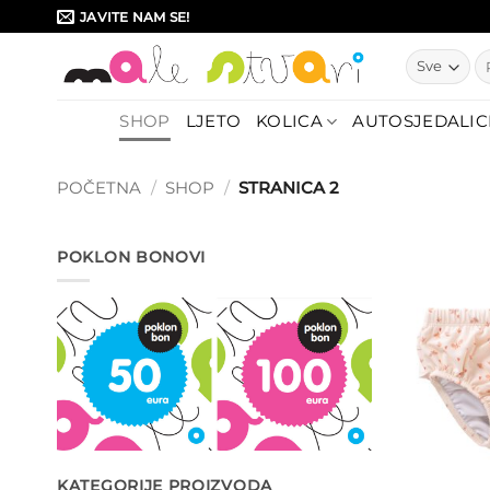
Skip
JAVITE NAM SE!
to
Pr
content
SHOP
LJETO
KOLICA
AUTOSJEDALIC
POČETNA
/
SHOP
/
STRANICA 2
POKLON BONOVI
KATEGORIJE PROIZVODA