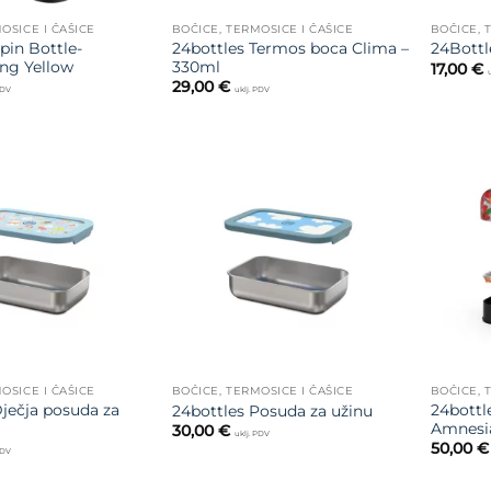
OSICE I ČAŠICE
BOČICE, TERMOSICE I ČAŠICE
BOČICE, 
pin Bottle-
24bottles Termos boca Clima –
24Bottl
ng Yellow
330ml
17,00
€
29,00
€
PDV
uklj. PDV
Dodajte
Dodajte
na listu
na listu
želja
želja
OSICE I ČAŠICE
BOČICE, TERMOSICE I ČAŠICE
BOČICE, 
Dječja posuda za
24bottl
24bottles Posuda za užinu
Amnesi
30,00
€
uklj. PDV
50,00
€
PDV