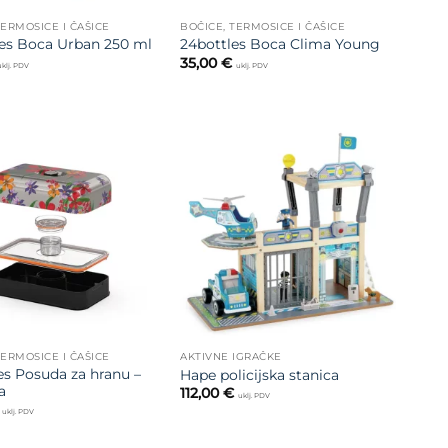
TERMOSICE I ČAŠICE
BOČICE, TERMOSICE I ČAŠICE
es Boca Urban 250 ml
24bottles Boca Clima Young
35,00
€
uklj. PDV
uklj. PDV
Dodajte
Dodajte
na listu
na listu
želja
želja
TERMOSICE I ČAŠICE
AKTIVNE IGRAČKE
es Posuda za hranu –
Hape policijska stanica
a
112,00
€
uklj. PDV
uklj. PDV