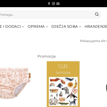
etraži:
E I DODACI
OPREMA
DJEČJA SOBA
HRANJENJ
Prikazujemo 49–9
Promocija
Dodajte
na listu
Dodajte
želja
na listu
želja