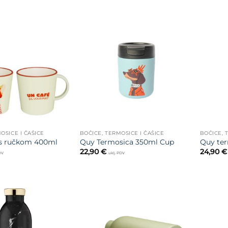
Dodajte
Dodajte
na listu
na listu
želja
želja
OSICE I ČAŠICE
BOČICE, TERMOSICE I ČAŠICE
BOČICE, 
 s ručkom 400ml
Quy Termosica 350ml Cup
Quy te
22,90
€
24,90
€
PDV
uklj. PDV
Dodajte
Dodajte
na listu
na listu
želja
želja