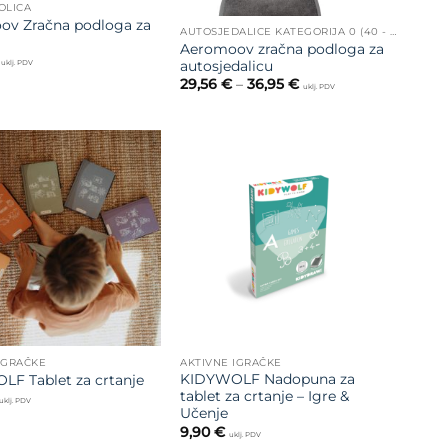
OLICA
ov Zračna podloga za
AUTOSJEDALICE KATEGORIJA 0 (40 - 75 CM)
Aeromoov zračna podloga za
autosjedalicu
uklj. PDV
Raspon
29,56
€
–
36,95
€
uklj. PDV
cijena:
od
29,56 €
do
36,95 €
Dodajte
Dodajte
na listu
na listu
želja
želja
IGRAČKE
AKTIVNE IGRAČKE
KIDYWOLF Nadopuna za
F Tablet za crtanje
tablet za crtanje – Igre &
uklj. PDV
Učenje
9,90
€
uklj. PDV