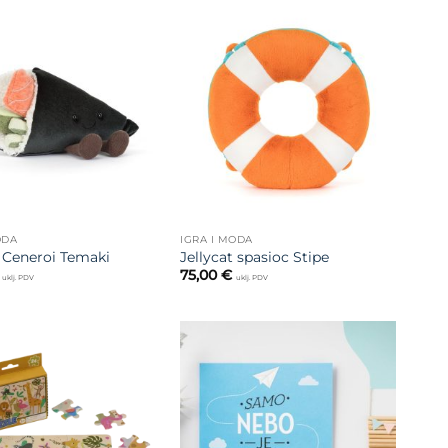
Dodajte
Dodajte
na listu
na listu
želja
želja
ODA
IGRA I MODA
t Ceneroi Temaki
Jellycat spasioc Stipe
75,00
€
uklj. PDV
uklj. PDV
Dodajte
Dodajte
na listu
na listu
želja
želja