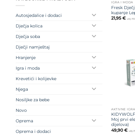
IGRA I MODA
Fresk Dječ
kupanje Lep
Autosjedalice i dodaci
21,95
€
uklj. P
Dječja kolica
Dječja soba
Dječji namještaj
Hranjenje
Igra i moda
Krevetići i kolijevke
Njega
Nosiljke za bebe
AKTIVNE IGR
Novo
KIDYWOLF E
Moj prvi ele
Oprema
dijelova)
49,90
€
Oprema i dodaci
uklj.