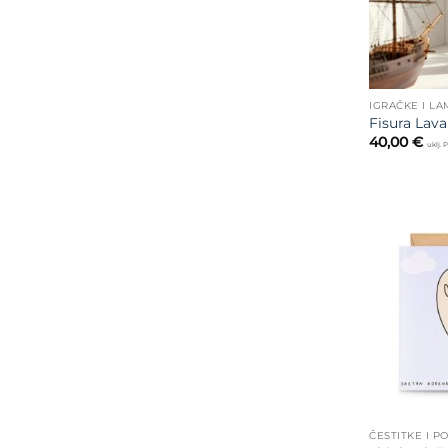
IGRAČKE I LA
Fisura Lav
40,00
€
uklj.
ČESTITKE I P