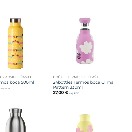
Dodajte
Dodajte
na listu
na listu
želja
želja
TERMOSICE I ČAŠICE
BOČICE, TERMOSICE I ČAŠICE
24bottles Termos boca Clima
rmos boca 500ml
Pattern 330ml
uklj. PDV
27,00
€
uklj. PDV
Dodajte
Dodajte
na listu
na listu
želja
želja