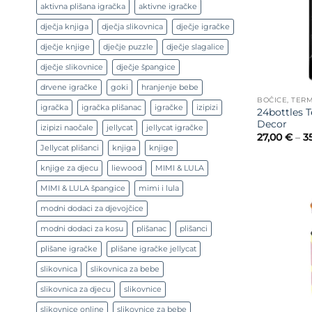
aktivna plišana igračka
aktivne igračke
dječja knjiga
dječja slikovnica
dječje igračke
dječje knjige
dječje puzzle
dječje slagalice
dječje slikovnice
dječje špangice
drvene igračke
goki
hranjenje bebe
BOČICE, TERM
igračka
igračka plišanac
igračke
izipizi
24bottles 
Decor
izipizi naočale
jellycat
jellycat igračke
27,00
€
–
3
Jellycat plišanci
knjiga
knjige
knjige za djecu
liewood
MIMI & LULA
MIMI & LULA špangice
mimi i lula
modni dodaci za djevojčice
modni dodaci za kosu
plišanac
plišanci
plišane igračke
plišane igračke jellycat
slikovnica
slikovnica za bebe
slikovnica za djecu
slikovnice
slikovnice online
slikovnice za bebe