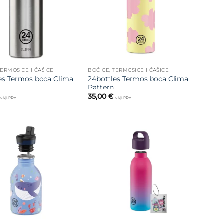
TERMOSICE I ČAŠICE
BOČICE, TERMOSICE I ČAŠICE
es Termos boca Clima
24bottles Termos boca Clima
Pattern
35,00
€
uklj. PDV
uklj. PDV
Dodajte
Dodajte
na listu
na listu
želja
želja