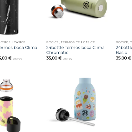
OSICE I ČAŠICE
BOČICE, TERMOSICE I ČAŠICE
BOČICE, 
Termos boca Clima
24bottle Termos boca Clima
24bottl
Chromatic
Basic
Raspon
5,00
€
35,00
€
35,00
€
uklj. PDV
uklj. PDV
cijena:
od
27,00 €
do
35,00 €
Dodajte
Dodajte
na listu
na listu
želja
želja