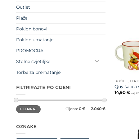
Outlet
Plaža
Poklon bonovi
Poklon umatanje
PROMOCIJA
Stolne svjetiljke
Torbe za prematanje
BOČICE, TERM
Quy šalica
FILTRIRAJTE PO CIJENI
14,90
€
uklj. 
Min
Maks
Cijena:
0 €
—
2.040 €
FILTRIRAJ
cijena
cijena
OZNAKE