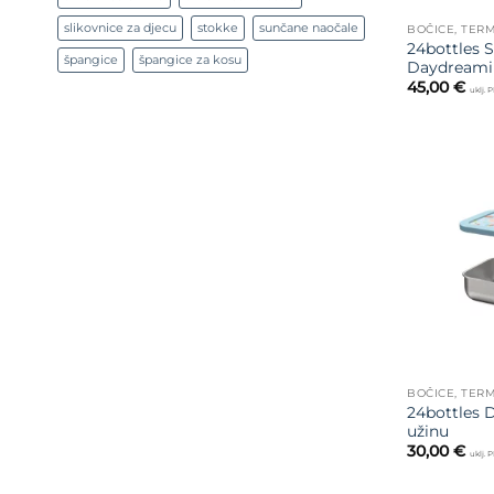
slikovnice za djecu
stokke
sunčane naočale
BOČICE, TERM
24bottles S
špangice
špangice za kosu
Daydreami
45,00
€
uklj. 
BOČICE, TERM
24bottles 
užinu
30,00
€
uklj. 