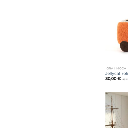
IGRA I MODA
Jellycat rol
30,00
€
uklj. 