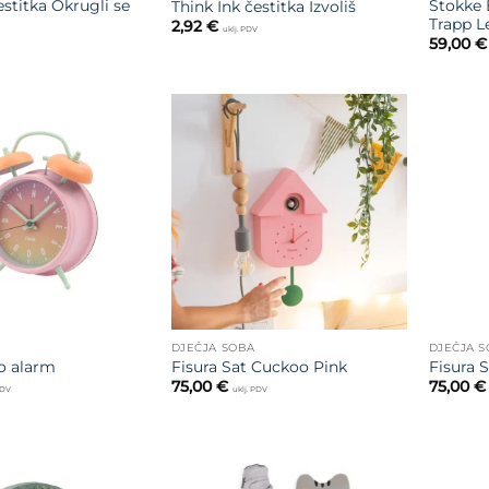
estitka Okrugli se
Stokke 
Think Ink čestitka Izvoliš
Trapp L
2,92
€
uklj. PDV
59,00
€
V
Dodajte
Dodajte
na listu
na listu
želja
želja
DJEČJA SOBA
DJEČJA 
ro alarm
Fisura Sat Cuckoo Pink
Fisura 
75,00
€
75,00
€
PDV
uklj. PDV