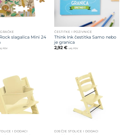
IGRAČKE
ČESTITKE I POZIVNICE
 Rock slagalica Mini 24
Think Ink čestitka Samo nebo
a
je granica
2,92
€
lj. PDV
uklj. PDV
Dodajte
Dodajte
na listu
na listu
želja
želja
TOLICE I DODACI
DJEČJE STOLICE I DODACI