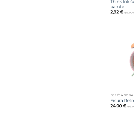
Think Ink č
pamte
2,92
€
uklj. PD
DJEČJA SOBA
Fisura Ret
24,00
€
uklj. 