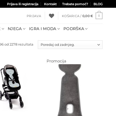
Prijava ili registracija
Kontakt
Trebate pomoć?
BLOG
PRIJAVA
KOŠARICA /
0,00
€
0
E
NJEGA
IGRA I MODA
PODRŠKA
Poredano
6 od 2278 rezultata
po
najnovijem
Promocija
Dodajte
na listu
Dodajte
želja
na listu
želja