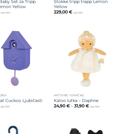
Baby Set za Tripp
Stokke tripp trapp Lemon
emon Yellow
Yellow
229,00
€
uklj. PDV
uklj. PDV
Dodajte
Dodajte
na listu
na listu
želja
želja
SOBA
AKTIVNE IGRAČKE
Sat Cuckoo Ljubičasti
Kaloo lutka – Daphne
Raspon
24,90
€
–
31,90
€
uklj. PDV
uklj. PDV
cijena:
od
24,90 €
do
31,90 €