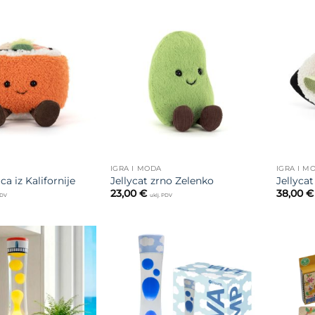
Dodajte
Dodajte
na listu
na listu
želja
želja
IGRA I MODA
IGRA I M
ica iz Kalifornije
Jellycat zrno Zelenko
Jellyca
23,00
€
38,00
€
PDV
uklj. PDV
Dodajte
Dodajte
na listu
na listu
želja
želja