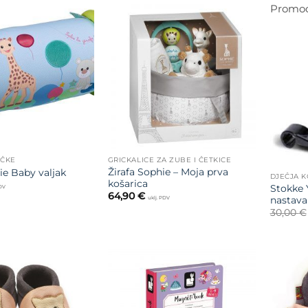
Promoc
Dodajte
Dodajte
na listu
na listu
želja
želja
AČKE
GRICKALICE ZA ZUBE I ČETKICE
Žirafa Sophie – Moja prva
ie Baby valjak
DJEČJA K
košarica
Stokke 
PDV
64,90
€
nastava
uklj. PDV
30,00
€
Dodajte
Dodajte
na listu
na listu
želja
želja