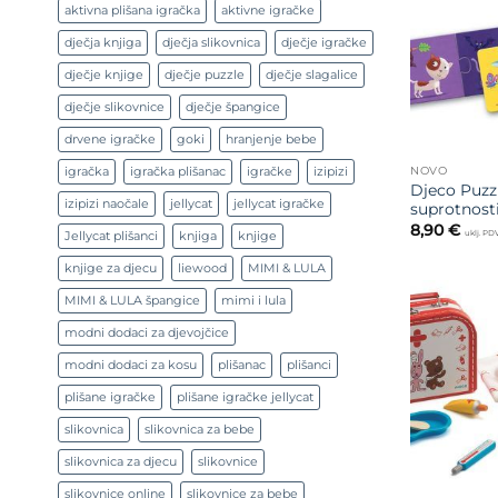
aktivna plišana igračka
aktivne igračke
dječja knjiga
dječja slikovnica
dječje igračke
dječje knjige
dječje puzzle
dječje slagalice
dječje slikovnice
dječje špangice
drvene igračke
goki
hranjenje bebe
igračka
igračka plišanac
igračke
izipizi
NOVO
Djeco Puzz
izipizi naočale
jellycat
jellycat igračke
suprotnost
8,90
€
uklj. PD
Jellycat plišanci
knjiga
knjige
knjige za djecu
liewood
MIMI & LULA
MIMI & LULA špangice
mimi i lula
modni dodaci za djevojčice
modni dodaci za kosu
plišanac
plišanci
plišane igračke
plišane igračke jellycat
slikovnica
slikovnica za bebe
slikovnica za djecu
slikovnice
slikovnice online
slikovnice za bebe