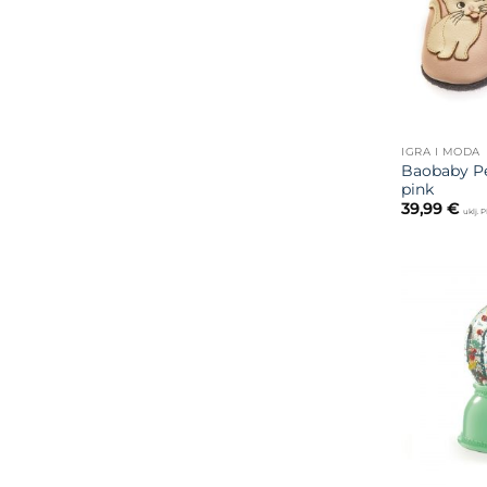
IGRA I MODA
Baobaby Pel
pink
39,99
€
uklj. 