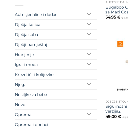
AUTOSJEDALI
Bugaboo C
za Maxi Cos
Autosjedalice i dodaci
54,95
€
uklj. 
Dječja kolica
Dječja soba
Dječji namještaj
Hranjenje
Igra i moda
Krevetići i kolijevke
Njega
Nosiljke za bebe
DJEČJE STOLI
Novo
Sigurnosni
verzija2
Oprema
49,00
€
uklj.
Oprema i dodaci