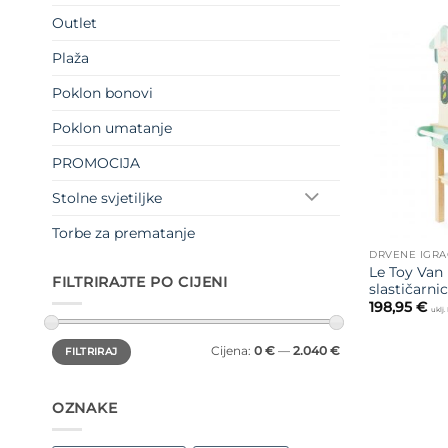
Outlet
Plaža
Poklon bonovi
Poklon umatanje
PROMOCIJA
Stolne svjetiljke
Torbe za prematanje
DRVENE IGR
Le Toy Van
FILTRIRAJTE PO CIJENI
slastičarni
198,95
€
uklj
Min
Maks
Cijena:
0 €
—
2.040 €
FILTRIRAJ
cijena
cijena
OZNAKE