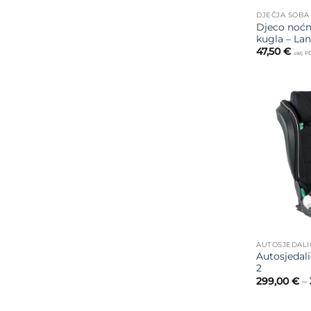
DJEČJA SOBA
Djeco noćn
kugla – La
47,50
€
uklj. 
Autosjedali
2
299,00
€
–