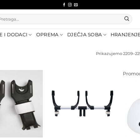
etraži:
E I DODACI
OPREMA
DJEČJA SOBA
HRANJENJ
Prikazujemo 2209–225
Promoc
Dodajte
Dodajte
na listu
na listu
želja
želja