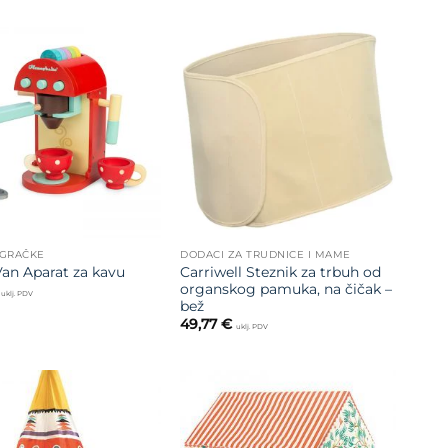
Dodajte
Dodajte
na listu
na listu
želja
želja
IGRAČKE
DODACI ZA TRUDNICE I MAME
Carriwell Steznik za trbuh od
Van Aparat za kavu
organskog pamuka, na čičak –
uklj. PDV
bež
49,77
€
uklj. PDV
Dodajte
Dodajte
na listu
na listu