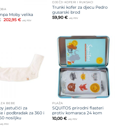
DJEČJI KOFERI I RUKSACI
Trunki kofer za djecu Pedro
SOBA
gusarski brod
mpa Moby velika
59,90
€
uklj. PDV
Izvorna
Trenutna
€
202,95
€
uklj. PDV
cijena
cijena
bila
je:
je:
202,95 €.
225,50 €.
Dodajte
Dodajte
na listu
na listu
želja
želja
 ZA BEBE
PLAŽA
y jastučići za
SQUITOS prirodni flasteri
je i podbradak za 360 i
protiv komaraca 24 kom
0 nosiljku
10,00
€
uklj. PDV
uklj. PDV