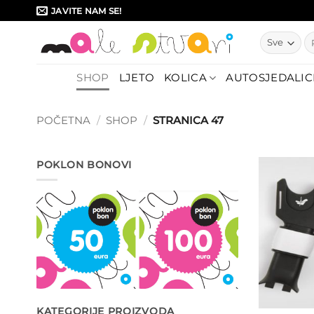
Skip
JAVITE NAM SE!
to
Pr
content
SHOP
LJETO
KOLICA
AUTOSJEDALIC
POČETNA
/
SHOP
/
STRANICA 47
POKLON BONOVI
KATEGORIJE PROIZVODA