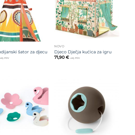
želja
želja
NOVO
dijanski šator za djecu
Djeco Dječja kućica za igru
71,90
€
uklj. PDV
uklj. PDV
Dodajte
Dodajte
na listu
na listu
želja
želja