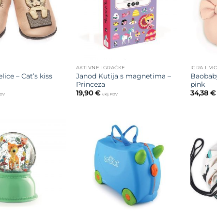
AKTIVNE IGRAČKE
IGRA I M
ice – Cat’s kiss
Janod Kutija s magnetima –
Baobaby
Princeza
pink
19,90
€
34,38
€
PDV
uklj. PDV
Dodajte
Dodajte
na listu
na listu
želja
želja