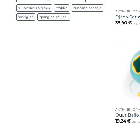
slikovnice za djecu
stokke
sunčane naočale
AKTIVNE IGR
Djeco Set 
špangice
špangice za kosu
35,90
€
uklj. 
AKTIVNE IGR
Quut Ballo 
19,24
€
uklj. P