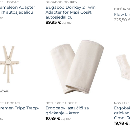
CE I DODACI
BUGABOO DONKEY
ameleon Adapter
Bugaboo Donkey 2 Twin
DJEČJA 
i® autosjedalicu
Adapter for Maxi Cosi®
Flow la
autosjedalicu
PDV
225,50
89,95
€
uklj. PDV
Dodajte
Dodajte
na listu
na listu
želja
želja
CE I DODACI
NOSILJKE ZA BEBE
NOSILJKE
 remen Tripp Trapp-
Ergobaby jastučići za
Ergobab
grickanje – krem
grickan
Omni 36
10,49
€
 PDV
uklj. PDV
19,78
€