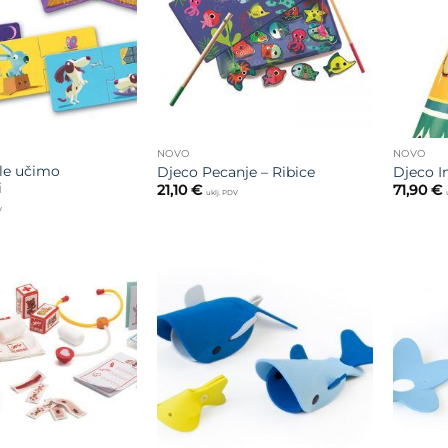
želja
želja
NOVO
NOVO
le učimo
Djeco Pecanje – Ribice
Djeco In
i
21,10
€
71,90
€
uklj. PDV
V
Dodajte
Dodajte
na listu
na listu
želja
želja