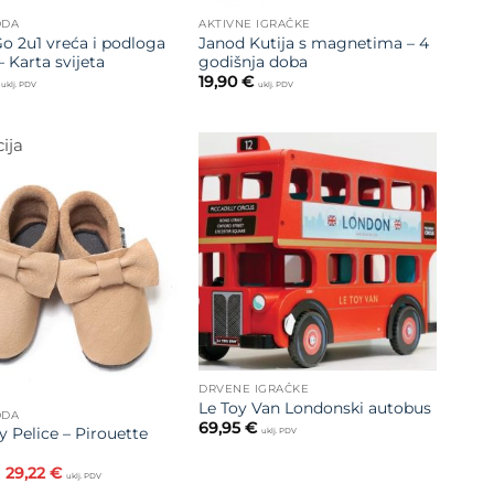
ODA
AKTIVNE IGRAČKE
Go 2u1 vreća i podloga
Janod Kutija s magnetima – 4
– Karta svijeta
godišnja doba
19,90
€
uklj. PDV
uklj. PDV
ija
Dodajte
na listu
Dodajte
želja
na listu
želja
DRVENE IGRAČKE
Le Toy Van Londonski autobus
ODA
69,95
€
 Pelice – Pirouette
uklj. PDV
Izvorna
Trenutna
29,22
€
uklj. PDV
cijena
cijena