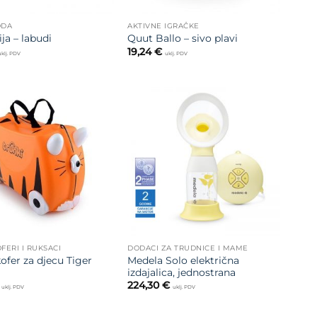
ODA
AKTIVNE IGRAČKE
ja – labudi
Quut Ballo – sivo plavi
19,24
€
uklj. PDV
uklj. PDV
Dodajte
Dodajte
na listu
na listu
želja
želja
OFERI I RUKSACI
DODACI ZA TRUDNICE I MAME
ofer za djecu Tiger
Medela Solo električna
izdajalica, jednostrana
224,30
€
uklj. PDV
uklj. PDV