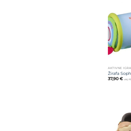
AKTIVNE IGR
Žirafa Soph
37,90
€
uklj. 