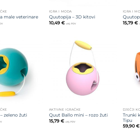
AČKE
IGRA I MODA
IGRA I M
za male veterinare
Quutopija – 3D kitovi
Quutopi
10,49
€
15,79
€
PDV
uklj. PDV
Dodajte
Dodajte
na listu
na listu
želja
želja
AČKE
AKTIVNE IGRAČKE
DJEČJI K
Trunki k
– zeleno žuti
Quut Ballo mini – rozo žuti
Tipu
15,79
€
DV
uklj. PDV
59,90
€