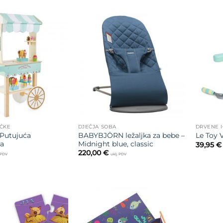
Dodajte
Dodajte
na listu
na listu
želja
želja
AČKE
DJEČJA SOBA
DRVENE 
 Putujuća
BABYBJÖRN ležaljka za bebe –
Le Toy 
ca
Midnight blue, classic
39,95
€
220,00
€
. PDV
uklj. PDV
Dodajte
Dodajte
na listu
na listu