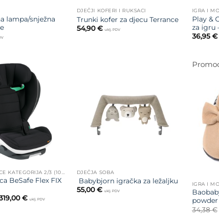
DJEČJI KOFERI I RUKSACI
IGRA I M
a lampa/snježna
Play & 
Trunki kofer za djecu Terrance
ne
za igru 
54,90
€
uklj. PDV
36,95
€
PDV
Promoc
Dodajte
Dodajte
na listu
na listu
želja
želja
AUTOSJEDALICE KATEGORIJA 2/3 (100 - 150 CM)
DJEČJA SOBA
ca BeSafe Flex FIX
Babybjorn igračka za ležaljku
IGRA I M
55,00
€
Baobaby
uklj. PDV
Raspon
319,00
€
powder
uklj. PDV
cijena:
34,38
€
od
299,00 €