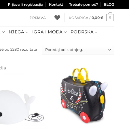
Prijava ili registracija
Kontakt
Trebate pomoć?
BLOG
PRIJAVA
KOŠARICA /
0,00
€
0
E
NJEGA
IGRA I MODA
PODRŠKA
Poredano
6 od 2280 rezultata
po
najnovijem
ija
Dodajte
na listu
Dodajte
želja
na listu
želja