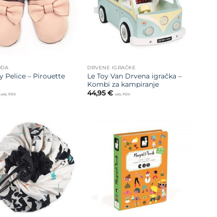
ODA
DRVENE IGRAČKE
 Pelice – Pirouette
Le Toy Van Drvena igračka –
Kombi za kampiranje
44,95
€
uklj. PDV
uklj. PDV
Dodajte
Dodajte
na listu
na listu
želja
želja