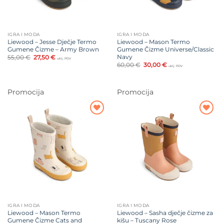
IGRA I MODA
IGRA I MODA
Liewood – Jesse Dječje Termo
Liewood – Mason Termo
Gumene Čizme – Army Brown
Gumene Čizme Universe/Classic
Navy
Izvorna
Trenutna
55,00
€
27,50
€
uklj. PDV
cijena
cijena
Izvorna
Trenutna
60,00
€
30,00
€
uklj. PDV
bila
je:
cijena
cijena
je:
27,50 €.
bila
je:
55,00 €.
je:
30,00 €.
60,00 €.
Promocija
Promocija
Dodajte
Dodajte
na listu
na listu
želja
želja
IGRA I MODA
IGRA I MODA
Liewood – Mason Termo
Liewood – Sasha dječje čizme za
Gumene Čizme Cats and
kišu – Tuscany Rose