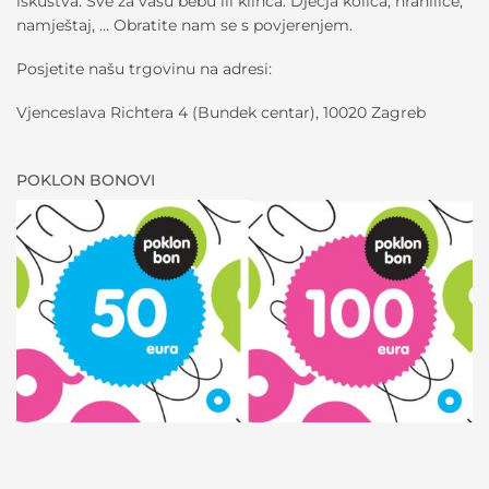
iskustva. Sve za vašu bebu ili klinca. Dječja kolica, hranilice,
namještaj, … Obratite nam se s povjerenjem.
Posjetite našu trgovinu na adresi:
Vjenceslava Richtera 4 (Bundek centar), 10020 Zagreb
POKLON BONOVI