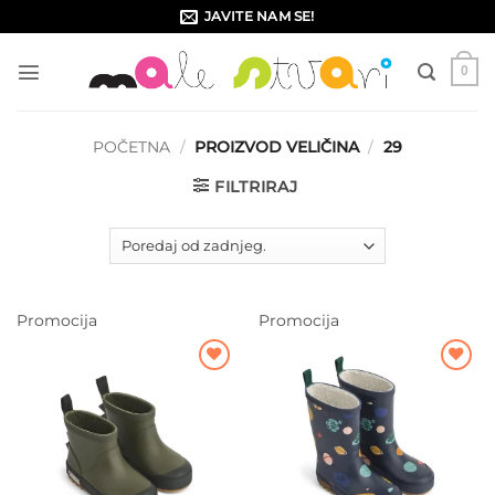
Skip
JAVITE NAM SE!
to
content
0
POČETNA
/
PROIZVOD VELIČINA
/
29
FILTRIRAJ
Promocija
Promocija
Dodajte
Dodajte
na listu
na listu
želja
želja