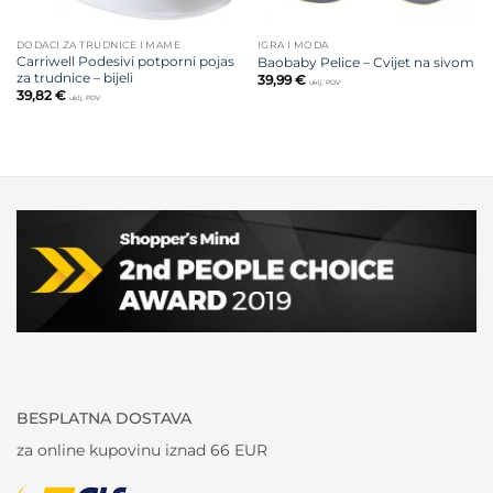
DODACI ZA TRUDNICE I MAME
IGRA I MODA
Carriwell Podesivi potporni pojas
Baobaby Pelice – Cvijet na sivom
za trudnice – bijeli
39,99
€
uklj. PDV
39,82
€
uklj. PDV
BESPLATNA DOSTAVA
za online kupovinu iznad 66 EUR