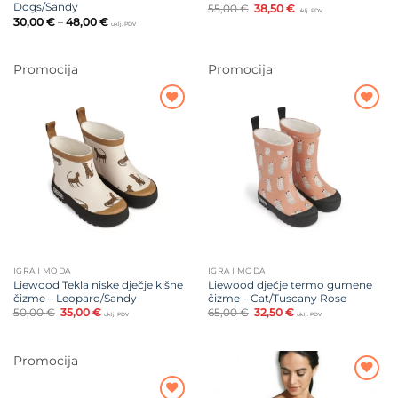
Dogs/Sandy
Izvorna
Trenutna
55,00
€
38,50
€
uklj. PDV
cijena
cijena
Raspon
30,00
€
–
48,00
€
uklj. PDV
bila
je:
cijena:
je:
38,50 €.
od
55,00 €.
30,00 €
do
Promocija
Promocija
48,00 €
Dodajte
Dodajte
na listu
na listu
želja
želja
IGRA I MODA
IGRA I MODA
Liewood Tekla niske dječje kišne
Liewood dječje termo gumene
čizme – Leopard/Sandy
čizme – Cat/Tuscany Rose
Izvorna
Trenutna
Izvorna
Trenutna
50,00
€
35,00
€
65,00
€
32,50
€
uklj. PDV
uklj. PDV
cijena
cijena
cijena
cijena
bila
je:
bila
je:
je:
35,00 €.
je:
32,50 €.
50,00 €.
65,00 €.
Promocija
Dodajte