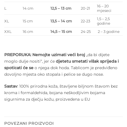
16 – 20
L
14 cm
12,5 – 13 cm
20-21
mjeseci
1,5 – 2,5
XL
15 cm
13,5 – 14 cm
22-23
godine
XXL
16 cm
14,5 – 15 cm
24-25
2 – 3 godine
PREPORUKA:
Nemojte uzimati veći broj
„da bi dijete
moglo dulje nositi“, jer će
djetetu smetati višak sprijeda i
spoticati će se
o njega dok hoda. Tablicom je predviđeno
dovoljno mjesta oko stopala i pelice se dugo nose.
Sastav
: 100% prirodna koža, štavljene biljnom štavom bez
kroma i formaldehida, bojana neškodljivim bojama
sigurnima za dječju kožu, proizvedena u EU
POVEZANI PROIZVODI