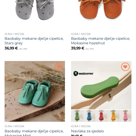
IGRA I MODA
IGRA I MODA
Baobaby mekane dječje cipelice,
Baobaby mekane dječje cipelice,
Stars grey
Mokasine hazelnut
36,99
€
39,99
€
uklj. PDV
uklj. PDV
Dodajte
Dodajte
na listu
na listu
želja
želja
IGRA I MODA
IGRA I MODA
Baobaby mekane dječje cipelice,
Navlaka za sjedalo
Mokasine Mint