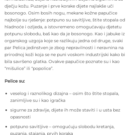
dječju kožu. Puzanje i prve korake dijete najlakše uči
bosonogo. Osim bosih nogu, mekane kožne papučice
najbolje su rješenje: potpuno su savitljive, štite stopala od
hladnoće i ozljeda, a istovremeno omogućavaju djetetu
potpunu slobodu, baš kao da je bosonogo. Kao i jabuke iz
organskog uzgoja koje se razlikuju jedna od druge, svaki
par Pelica jedinstven je zbog nepravilnosti i neravnina na
prirodnoj koži koja se ne puni voskom industrijski kako bi
bila savršeno glatka. Ovakve papučice poznate su i kao
“mišulice” ili “popolice”.
Pelice su:
veselog i raznolikog dizajna – osim što štite stopala,
zanimljive su i kao igračka
sigurne za zdravlje, dijete ih može staviti i u usta bez
opasnosti
potpuno savitljive – omogućuju slobodu kretanja,
puzanja, stajanja, prvih koraka