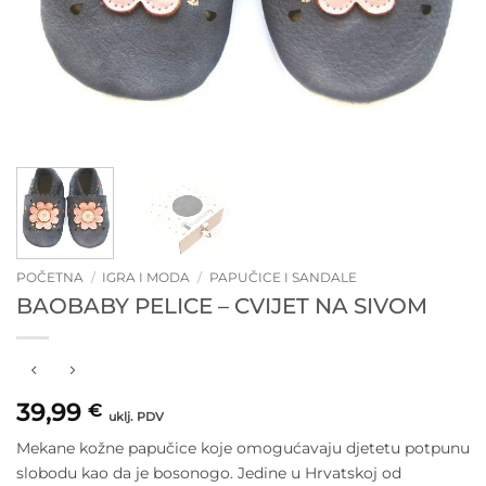
POČETNA
/
IGRA I MODA
/
PAPUČICE I SANDALE
BAOBABY PELICE – CVIJET NA SIVOM
39,99
€
uklj. PDV
Mekane kožne papučice koje omogućavaju djetetu potpunu
slobodu kao da je bosonogo. Jedine u Hrvatskoj od