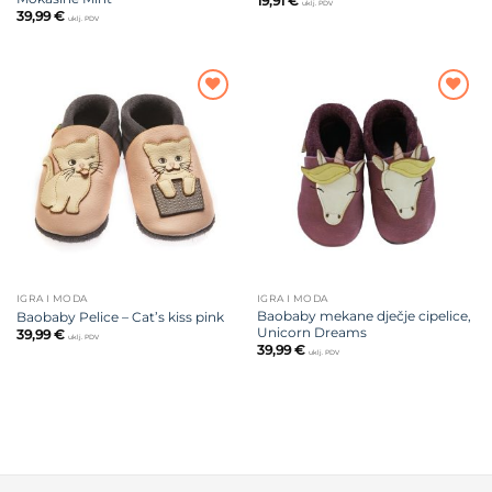
19,91
€
uklj. PDV
39,99
€
uklj. PDV
Dodajte
Dodajte
na listu
na listu
želja
želja
IGRA I MODA
IGRA I MODA
Baobaby mekane dječje cipelice,
Baobaby Pelice – Cat’s kiss pink
Unicorn Dreams
39,99
€
uklj. PDV
39,99
€
uklj. PDV