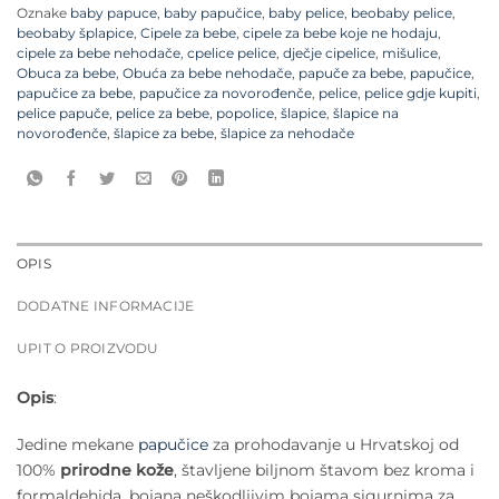
Oznake
baby papuce
,
baby papučice
,
baby pelice
,
beobaby pelice
,
beobaby šplapice
,
Cipele za bebe
,
cipele za bebe koje ne hodaju
,
cipele za bebe nehodače
,
cpelice pelice
,
dječje cipelice
,
mišulice
,
Obuca za bebe
,
Obuća za bebe nehodače
,
papuče za bebe
,
papučice
,
papučice za bebe
,
papučice za novorođenče
,
pelice
,
pelice gdje kupiti
,
pelice papuče
,
pelice za bebe
,
popolice
,
šlapice
,
šlapice na
novorođenče
,
šlapice za bebe
,
šlapice za nehodače
OPIS
DODATNE INFORMACIJE
UPIT O PROIZVODU
Opis
:
Jedine mekane
papučice
za prohodavanje u Hrvatskoj od
100%
prirodne kože
, štavljene biljnom štavom bez kroma i
formaldehida, bojana neškodljivim bojama sigurnima za