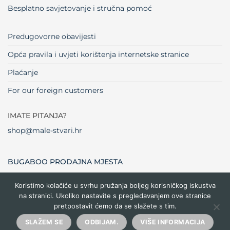
Besplatno savjetovanje i stručna pomoć
Predugovorne obavijesti
Opća pravila i uvjeti korištenja internetske stranice
Plaćanje
For our foreign customers
IMATE PITANJA?
shop@male-stvari.hr
BUGABOO PRODAJNA MJESTA
Koristimo kolačiće u svrhu pružanja boljeg korisničkog iskustva
na stranici. Ukoliko nastavite s pregledavanjem ove stranice
Visa
MasterCard
Maestro
Dinners
Credit
Cash
Bank
pretpostavit ćemo da se slažete s tim.
Club
Card
On
Trans
Delivery
Copyright 2026 ©
Male stvari
SLAŽEM SE
ODBIJAM.
VIŠE INFORMACIJA