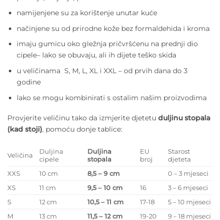
namijenjene su za korištenje unutar kuće
načinjene su od prirodne kože bez formaldehida i kroma
imaju gumicu oko gležnja pričvršćenu na prednji dio
cipele– lako se obuvaju, ali ih dijete teško skida
u veličinama S, M, L, XL i XXL – od prvih dana do 3
godine
lako se mogu kombinirati s ostalim našim proizvodima
Provjerite veličinu tako da izmjerite djetetu
duljinu stopala
(kad stoji)
, pomoću donje tablice:
Duljina
Duljina
EU
Starost
Veličina
cipele
stopala
broj
djeteta
XXS
10 cm
8,5 – 9 cm
0 – 3 mjeseci
XS
11 cm
9,5 – 10 cm
16
3 – 6 mjeseci
S
12 cm
10,5 – 11 cm
17-18
5 – 10 mjeseci
M
13 cm
11,5 – 12 cm
19-20
9 – 18 mjeseci