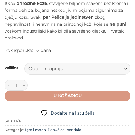
100%
prirodne kože
, štavljene biljnom štavom bez kroma i
formaldehida, bojana neškodljivim bojama sigurnima za
dječju kožu. Svaki
par Pelica je jedinstven
zbog
nepravilnosti i neravnina na prirodnoj koži koja se
ne puni
voskom industrijski kako bi bila savršeno glatka. Hrvatski
proizvod.
Rok isporuke: 1-2 dana
Veličina
Baobaby Pelice - Cvijet na sivom količina
U KOŠARICU
Dodajte na listu želja
SKU:
N/A
Kategorije:
Igra i moda
,
Papučice i sandale