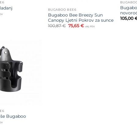
E6
BUGABOO
Bugabo
ladanj
BUGABOO BEE6
novoro
Bugaboo Bee Breezy Sun
PDV
105,00
Canopy Ljetni Pokrov za sunce
Izvorna
Trenutna
100,87
€
75,65
€
uklj. PDV
cijena
cijena
bila
je:
je:
75,65 €.
100,87 €.
Dodajte
na listu
želja
E6
aše Bugaboo
PDV