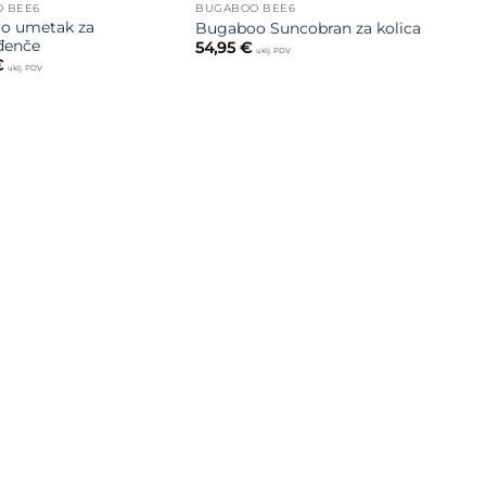
 BEE6
BUGABOO BEE6
o umetak za
Bugaboo Suncobran za kolica
đenče
54,95
€
uklj. PDV
€
uklj. PDV