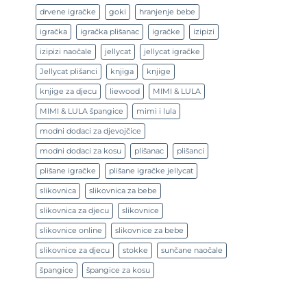
drvene igračke
goki
hranjenje bebe
igračka
igračka plišanac
igračke
izipizi
izipizi naočale
jellycat
jellycat igračke
Jellycat plišanci
knjiga
knjige
knjige za djecu
liewood
MIMI & LULA
MIMI & LULA špangice
mimi i lula
modni dodaci za djevojčice
modni dodaci za kosu
plišanac
plišanci
plišane igračke
plišane igračke jellycat
slikovnica
slikovnica za bebe
slikovnica za djecu
slikovnice
slikovnice online
slikovnice za bebe
slikovnice za djecu
stokke
sunčane naočale
špangice
špangice za kosu