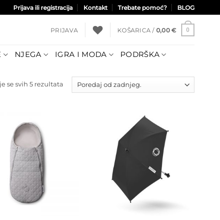
Prijava ili registracija
Kontakt
Trebate pomoć?
BLOG
PRIJAVA
KOŠARICA /
0,00
€
0
E
NJEGA
IGRA I MODA
PODRŠKA
Poredano
e se svih 5 rezultata
po
najnovijem
Dodajte
Dodajte
na listu
na listu
želja
želja