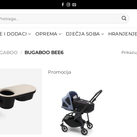
etraži:
E I DODACI
OPREMA
DJEČJA SOBA
HRANJENJ
UGABOO
/
BUGABOO BEE6
Prikazuj
Promocija
Dodajte
na listu
Dodajte
želja
na listu
želja