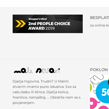
BESPLAT
za online 
POKLON 
Dječja trgovina. Trudni? U Malim
stvarim imamo puno iskustva. Sve za
vašu bebu ili klinca. Dječja kolica,
hranilice, namještaj, … Obratite nam se s
povjerenjem.