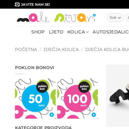
Skip
JAVITE NAM SE!
to
Pr
content
SHOP
LJETO
KOLICA
AUTOSJEDALIC
POČETNA
/
DJEČJA KOLICA
/
DJEČJA KOLICA B
POKLON BONOVI
KATEGORIJE PROIZVODA