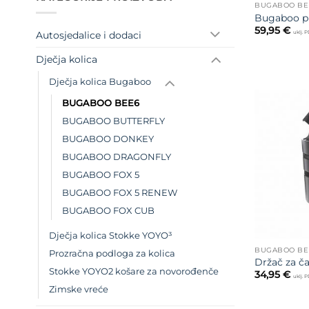
BUGABOO BE
Bugaboo p
59,95
€
Autosjedalice i dodaci
uklj. 
Dječja kolica
Dječja kolica Bugaboo
BUGABOO BEE6
BUGABOO BUTTERFLY
BUGABOO DONKEY
BUGABOO DRAGONFLY
BUGABOO FOX 5
BUGABOO FOX 5 RENEW
BUGABOO FOX CUB
Dječja kolica Stokke YOYO³
BUGABOO BE
Prozračna podloga za kolica
Držač za č
Stokke YOYO2 košare za novorođenče
34,95
€
uklj. 
Zimske vreće