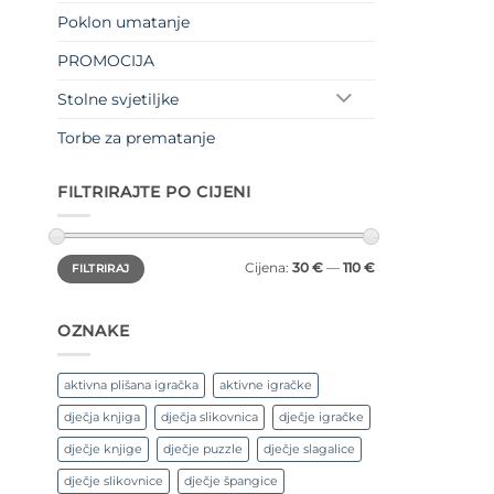
Poklon umatanje
PROMOCIJA
Stolne svjetiljke
Torbe za prematanje
FILTRIRAJTE PO CIJENI
Min
Maks
Cijena:
30 €
—
110 €
FILTRIRAJ
cijena
cijena
OZNAKE
aktivna plišana igračka
aktivne igračke
dječja knjiga
dječja slikovnica
dječje igračke
dječje knjige
dječje puzzle
dječje slagalice
dječje slikovnice
dječje špangice