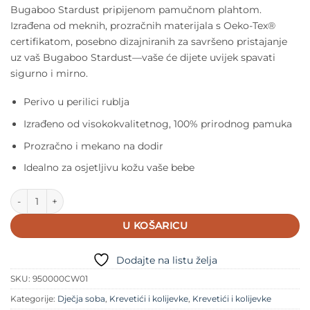
Bugaboo Stardust pripijenom pamučnom plahtom.
Izrađena od meknih, prozračnih materijala s Oeko-Tex®
certifikatom, posebno dizajniranih za savršeno pristajanje
uz vaš Bugaboo Stardust—vaše će dijete uvijek spavati
sigurno i mirno.
Perivo u perilici rublja
Izrađeno od visokokvalitetnog, 100% prirodnog pamuka
Prozračno i mekano na dodir
Idealno za osjetljivu kožu vaše bebe
Bugaboo Stardust pamučna plahta količina
U KOŠARICU
Dodajte na listu želja
SKU:
950000CW01
Kategorije:
Dječja soba
,
Krevetići i kolijevke
,
Krevetići i kolijevke