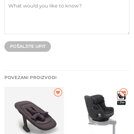
POVEZANI PROIZVODI
Dodajte
Dodajte
na listu
na listu
želja
želja