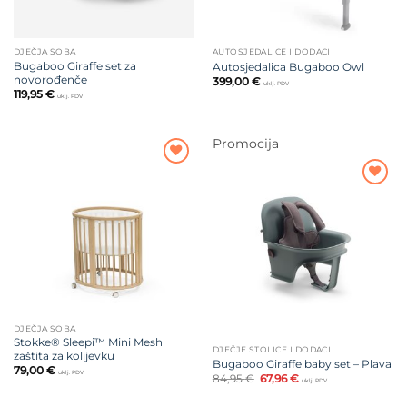
DJEČJA SOBA
AUTOSJEDALICE I DODACI
Bugaboo Giraffe set za
Autosjedalica Bugaboo Owl
novorođenče
399,00
€
uklj. PDV
119,95
€
uklj. PDV
Promocija
Dodajte
na listu
Dodajte
želja
na listu
želja
DJEČJA SOBA
Stokke® Sleepi™ Mini Mesh
DJEČJE STOLICE I DODACI
zaštita za kolijevku
Bugaboo Giraffe baby set – Plava
79,00
€
uklj. PDV
Izvorna
Trenutna
84,95
€
67,96
€
uklj. PDV
cijena
cijena
bila
je: