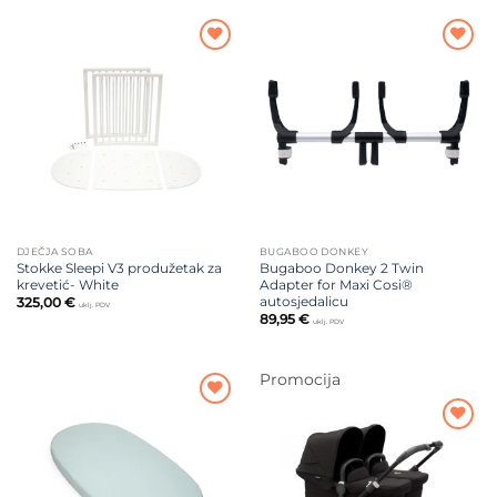
je:
67,96 €.
84,95 €.
Dodajte
Dodajte
na listu
na listu
želja
želja
DJEČJA SOBA
BUGABOO DONKEY
Stokke Sleepi V3 produžetak za
Bugaboo Donkey 2 Twin
krevetić- White
Adapter for Maxi Cosi®
autosjedalicu
325,00
€
uklj. PDV
89,95
€
uklj. PDV
Promocija
Dodajte
na listu
Dodajte
želja
na listu
želja