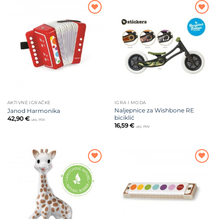
Dodajte
Dodajte
na listu
na listu
želja
želja
AKTIVNE IGRAČKE
IGRA I MODA
Naljepnice za Wishbone RE
Janod Harmonika
biciklić
42,90
€
uklj. PDV
16,59
€
uklj. PDV
Dodajte
Dodajte
na listu
na listu
želja
želja