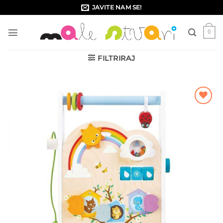
Skip
JAVITE NAM SE!
to
content
0
FILTRIRAJ
Dodajte
na listu
želja