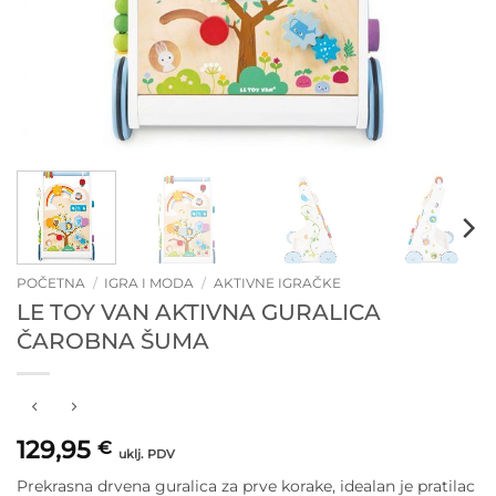
POČETNA
/
IGRA I MODA
/
AKTIVNE IGRAČKE
LE TOY VAN AKTIVNA GURALICA
ČAROBNA ŠUMA
129,95
€
uklj. PDV
Prekrasna drvena guralica za prve korake, idealan je pratilac