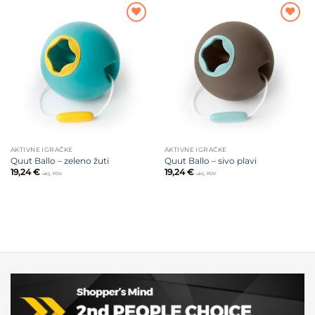
Dodajte
Dodajte
na listu
na listu
želja
želja
AKTIVNE IGRAČKE
AKTIVNE IGRAČKE
Quut Ballo – zeleno žuti
Quut Ballo – sivo plavi
19,24
€
19,24
€
uklj. PDV
uklj. PDV