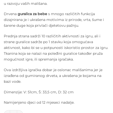
u razvoju vaših mališana.
Drvena
guralica za bebe
s mnogo različitih funkcija
dizajnirana je i ukrašena motivima iz prirode, vrta, šume i
šarene duge koja privlači djetetovu pažnju.
Prednja strana sadrži 10 različitih aktivnosti za igru, ali i
strane guralice sadrže po 1 stavku koja omogućava
aktivnost, kako bi se u potpunosti iskoristio prostor za igru.
Tkanina koja se nalazi na poleđini guralice također pruža
mogućnost igre, ili spremanja igračaka.
Ova izdržljiva igračka dobar je oslonac mališanima jer je
izrađena od gumiranog drveta, a ukrašena je bojama na
bazi vode.
Dimenzije: V: 51cm, Š: 33,5 cm, D: 32 cm
Namijenjeno djeci od 12 mjeseci nadalje.
Le Toy Van Aktivna guralica Čarobna šuma količina