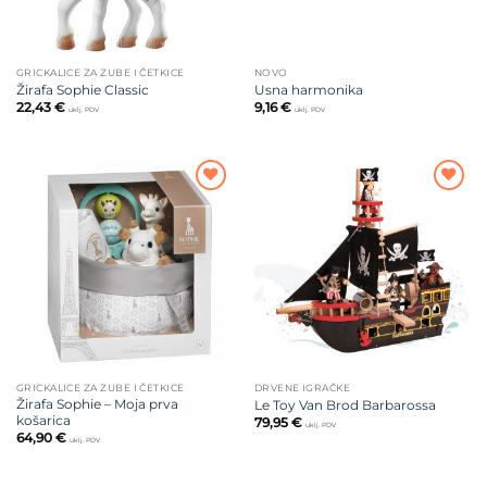
GRICKALICE ZA ZUBE I ČETKICE
NOVO
Žirafa Sophie Classic
Usna harmonika
22,43
€
9,16
€
uklj. PDV
uklj. PDV
Dodajte
Dodajte
na listu
na listu
želja
želja
GRICKALICE ZA ZUBE I ČETKICE
DRVENE IGRAČKE
Žirafa Sophie – Moja prva
Le Toy Van Brod Barbarossa
košarica
79,95
€
uklj. PDV
64,90
€
uklj. PDV