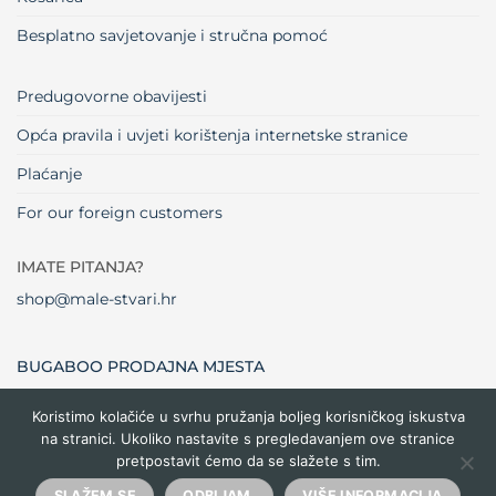
Besplatno savjetovanje i stručna pomoć
Predugovorne obavijesti
Opća pravila i uvjeti korištenja internetske stranice
Plaćanje
For our foreign customers
IMATE PITANJA?
shop@male-stvari.hr
BUGABOO PRODAJNA MJESTA
Koristimo kolačiće u svrhu pružanja boljeg korisničkog iskustva
na stranici. Ukoliko nastavite s pregledavanjem ove stranice
Visa
MasterCard
Maestro
Dinners
Credit
Cash
Bank
pretpostavit ćemo da se slažete s tim.
Club
Card
On
Trans
Delivery
Copyright 2026 ©
Male stvari
SLAŽEM SE
ODBIJAM.
VIŠE INFORMACIJA