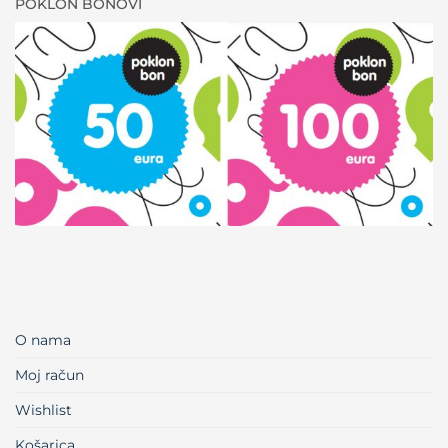
POKLON BONOVI
O nama
Moj račun
Wishlist
Košarica