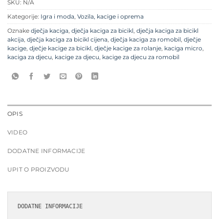
SKU:
N/A
Kategorije:
Igra i moda
,
Vozila, kacige i oprema
Oznake
dječja kaciga
,
dječja kaciga za bicikl
,
dječja kaciga za bicikl
akcija
,
dječja kaciga za bicikl cijena
,
dječja kaciga za romobil
,
dječje
kacige
,
dječje kacige za bicikl
,
dječje kacige za rolanje
,
kaciga micro
,
kaciga za djecu
,
kacige za djecu
,
kacige za djecu za romobil
OPIS
VIDEO
DODATNE INFORMACIJE
UPIT O PROIZVODU
DODATNE INFORMACIJE