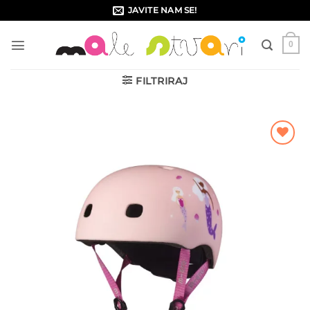
Skip
JAVITE NAM SE!
to
content
0
FILTRIRAJ
Dodajte
na listu
želja