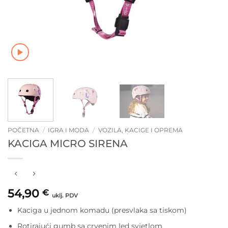
POČETNA
/
IGRA I MODA
/
VOZILA, KACIGE I OPREMA
KACIGA MICRO SIRENA
54,90
€
uklj. PDV
Kaciga u jednom komadu (presvlaka sa tiskom)
Rotirajući gumb sa crvenim led svjetlom