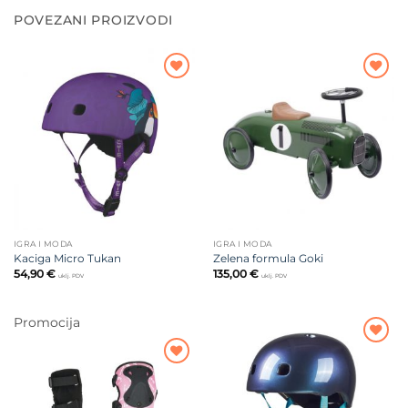
POVEZANI PROIZVODI
Dodajte
Dodajte
na listu
na listu
želja
želja
IGRA I MODA
IGRA I MODA
Kaciga Micro Tukan
Zelena formula Goki
54,90
€
135,00
€
uklj. PDV
uklj. PDV
Promocija
Dodajte
na listu
Dodajte
želja
na listu
želja