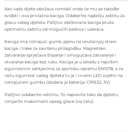
Ako vaše dijete obožava romobil onda će mu se također
sviđati i ova privlačna kaciga. Odaberite najbolju zaštitu za
glavu vašeg djeteta. Pažljivo oblikovana kaciga pruža
optimalnu zaštitu od mogućih padova i udaraca.
Kaciga ima rotirajući gumb, pjenu na unutarnjoj strani
kacige i trake za savršenu prilagodbu. Magnetsko
zatvaranje sprječava štipanje i omogućava zatvaranje i
otvaranje kacige bez ruku. Kaciga je u skladu s najvišim
sigurnosnim zahtjevima za sportsku opremu EN1078, a za
veću sigurnost vašeg djeteta tu je i crveno LED svjetlo na
rotirajućem gumbu (dodana je baterija: CR1632, 3V).
Pažljivo odaberite veličinu. To napravite tako da djetetu
izmjerite maksimalni opseg glave (na čelu).