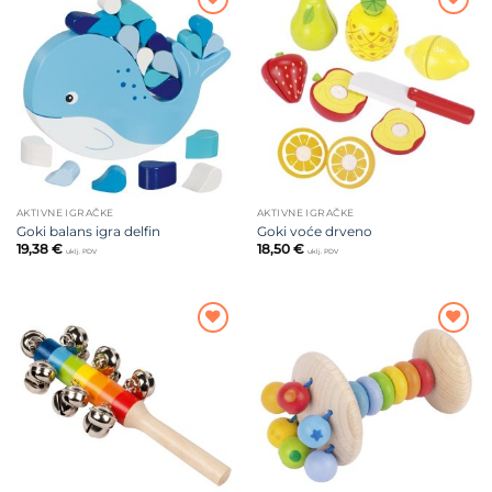
Dodajte
Dodajte
na listu
na listu
želja
želja
AKTIVNE IGRAČKE
AKTIVNE IGRAČKE
Goki balans igra delfin
Goki voće drveno
19,38
€
18,50
€
uklj. PDV
uklj. PDV
Dodajte
Dodajte
na listu
na listu
želja
želja