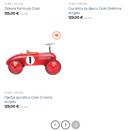
IGRA I MODA
IGRA I MODA
Guralica za djecu Goki Srebrna
Zelena formula Goki
strijela
135,00
€
uklj. PDV
129,00
€
uklj. PDV
Dodajte
na listu
želja
IGRA I MODA
Dječja guralica Goki Crvena
strijela
129,00
€
uklj. PDV
1
2