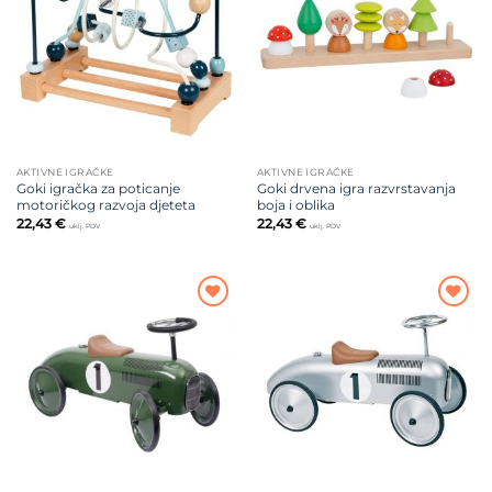
na listu
na listu
želja
želja
AKTIVNE IGRAČKE
AKTIVNE IGRAČKE
Goki igračka za poticanje
Goki drvena igra razvrstavanja
motoričkog razvoja djeteta
boja i oblika
22,43
€
22,43
€
uklj. PDV
uklj. PDV
Dodajte
Dodajte
na listu
na listu
želja
želja