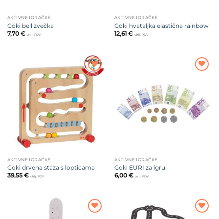
AKTIVNE IGRAČKE
AKTIVNE IGRAČKE
Goki bell zvečka
Goki hvataljka elastična rainbow
7,70
€
12,61
€
uklj. PDV
uklj. PDV
Dodajte
Dodajte
na listu
na listu
želja
želja
AKTIVNE IGRAČKE
AKTIVNE IGRAČKE
Goki drvena staza s lopticama
Goki EURI za igru
39,55
€
6,00
€
uklj. PDV
uklj. PDV
Dodajte
Dodajte