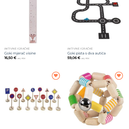
na listu
na listu
želja
želja
AKTIVNE IGRAČKE
AKTIVNE IGRAČKE
Goki mjerač visine
Goki pista s dva autića
16,50
€
59,06
€
uklj. PDV
uklj. PDV
Dodajte
Dodajte
na listu
na listu
želja
želja