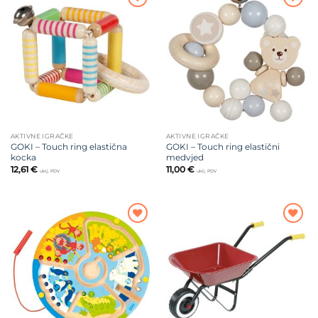
Dodajte
Dodajte
na listu
na listu
želja
želja
AKTIVNE IGRAČKE
AKTIVNE IGRAČKE
GOKI – Touch ring elastična
GOKI – Touch ring elastični
kocka
medvjed
12,61
€
11,00
€
uklj. PDV
uklj. PDV
Dodajte
Dodajte
na listu
na listu
želja
želja