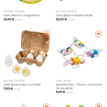
AKTIVNE IGRAČKE
AKTIVNE IGRAČKE
Goki labirint s magnetom
Goki dječje metalne tačke
22,50
€
52,00
€
uklj. PDV
uklj. PDV
Dodajte
Dodajte
na listu
na listu
želja
želja
AKTIVNE IGRAČKE
IGRA I MODA
Igračka Goki – Plivač s motorom
Goki drvena jaja (na čičak)
na navijanje
11,50
€
uklj. PDV
5,00
€
uklj. PDV