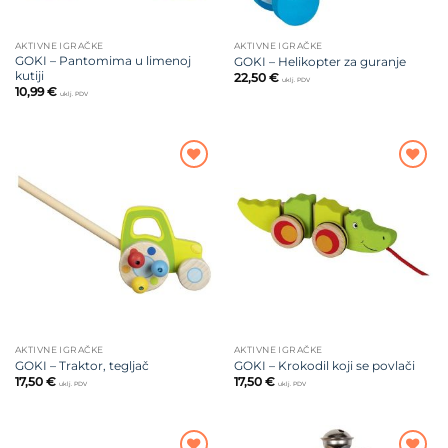
AKTIVNE IGRAČKE
AKTIVNE IGRAČKE
GOKI – Pantomima u limenoj
GOKI – Helikopter za guranje
kutiji
22,50
€
uklj. PDV
10,99
€
uklj. PDV
Dodajte
Dodajte
na listu
na listu
želja
želja
AKTIVNE IGRAČKE
AKTIVNE IGRAČKE
GOKI – Traktor, tegljač
GOKI – Krokodil koji se povlači
17,50
€
17,50
€
uklj. PDV
uklj. PDV