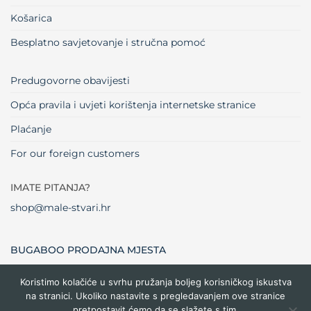
Košarica
Besplatno savjetovanje i stručna pomoć
Predugovorne obavijesti
Opća pravila i uvjeti korištenja internetske stranice
Plaćanje
For our foreign customers
IMATE PITANJA?
shop@male-stvari.hr
BUGABOO PRODAJNA MJESTA
Koristimo kolačiće u svrhu pružanja boljeg korisničkog iskustva
na stranici. Ukoliko nastavite s pregledavanjem ove stranice
Visa
MasterCard
Maestro
Dinners
Credit
Cash
Bank
pretpostavit ćemo da se slažete s tim.