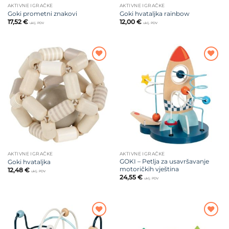
AKTIVNE IGRAČKE
AKTIVNE IGRAČKE
Goki prometni znakovi
Goki hvataljka rainbow
17,52
€
12,00
€
uklj. PDV
uklj. PDV
Dodajte
Dodajte
na listu
na listu
želja
želja
AKTIVNE IGRAČKE
AKTIVNE IGRAČKE
GOKI – Petlja za usavršavanje
Goki hvataljka
motoričkih vještina
12,48
€
uklj. PDV
24,55
€
uklj. PDV
Dodajte
Dodajte